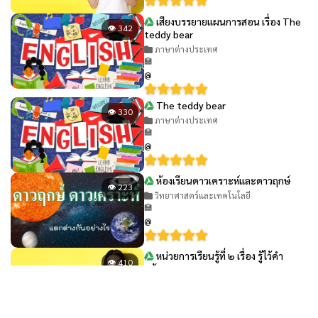
เสียงบรรยายแผนการสอน เรื่อง The
👁 342
teddy bear
ภาษาต่างประเทศ
🏫
@
The teddy bear
👁 330
ภาษาต่างประเทศ
🏫
@
ห้องเรียนดาวเคราะห์และดาวฤกษ์
👁 223
วิทยาศาสตร์และเทคโนโลยี
🏫
@
หน่วยการเรียนรู้ที่ ๒ เรื่อง รู้ไว้คำ
👁 410
คล้องจอง
ภาษาไทย ป.1
🏫
@