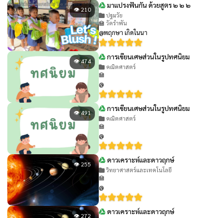
มาแปรงฟันกัน ด้วยสูตร ๒ ๒ ๒
👁 210
ปฐมวัย
🏫 วัดรำพัน
@พฤกษา เกิดในนา
การเขียนเศษส่วนในรูปทศนิยม
👁 474
คณิตศาสตร์
🏫
@
การเขียนเศษส่วนในรูปทศนิยม
👁 491
คณิตศาสตร์
🏫
@
ดาวเคราะห์และดาวฤกษ์
👁 255
วิทยาศาสตร์และเทคโนโลยี
🏫
@
ดาวเคราะห์และดาวฤกษ์
👁 272