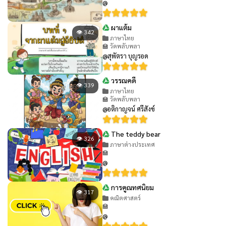
@
ผาแต้ม
👁 342
ภาษาไทย
🏫 วัดพลับพลา
@สุพัตรา บุญรอด
วรรณคดี
👁 339
ภาษาไทย
🏫 วัดพลับพลา
@อติกาญจน์ ศรีสังข์
The teddy bear
👁 326
ภาษาต่างประเทศ
🏫
@
การคูณทศนิยม
👁 317
คณิตศาสตร์
🏫
@