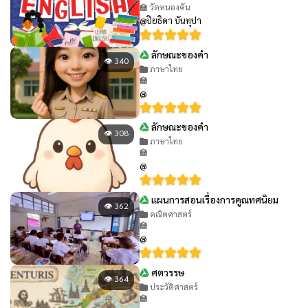
🏫 วัดหนองคัน
@ปิยธิดา บันทุปา
ลักษณะของคำ
👁 340
ภาษาไทย
🏫
@
ลักษณะของคำ
👁 308
ภาษาไทย
🏫
@
แผนการสอนเรื่องการคูณทศนิยม
👁 362
คณิตศาสตร์
🏫
@
ศตวรรษ
👁 364
ประวัติศาสตร์
🏫