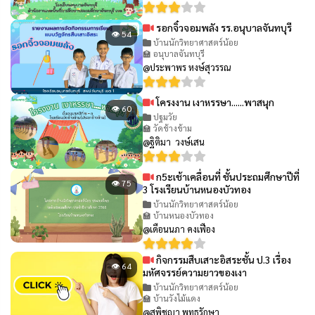
รอกจิ๋วจอมพลัง รร.อนุบาลจันทบุรี
👁 54
บ้านนักวิทยาศาสตร์น้อย
🏫 อนุบาลจันทบุรี
@ประพาพร หงษ์สุวรรณ
โครงงาน เงาหรรษา......พาสนุก
👁 60
ปฐมวัย
🏫 วัดช้างข้าม
@ฐิติมา วงษ์เสน
ก5ะเช้าเคลื่อนที่ ชั้นประถมศึกษาปีที่
👁 75
3 โรงเรียนบ้านหนองบัวทอง
บ้านนักวิทยาศาสตร์น้อย
🏫 บ้านหนองบัวทอง
@เดือนนภา คงเฟือง
กิจกรรมสืบเสาะอิสระชั้น ป.3 เรื่อง
👁 64
มหัศจรรย์ความยาวของเงา
บ้านนักวิทยาศาสตร์น้อย
🏫 บ้านวังไม้แดง
@สุพิชญา พุทธรักษา