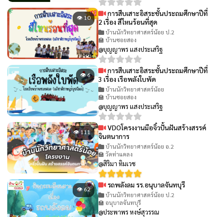
การสืบเสาะอิสระชั้นประถมศึกษาปีที่
👁 10
2 เรื่อง สีไหนร้อนที่สุด
บ้านนักวิทยาศาสตร์น้อย ป.2
🏫 บ้านซอยสอง
@บุญญาพร แสงประเสริฐ
การสืบเสาะอิสระชั้นประถมศึกษาปีที่
👁 6
3 เรื่อง เรือพลังใบพัด
บ้านนักวิทยาศาสตร์น้อย
🏫 บ้านซอยสอง
@บุญญาพร แสงประเสริฐ
VDOโครงงานมือจิ๋วปั้นฝันสร้างสรรค์
👁 111
จินตนาการ
บ้านนักวิทยาศาสตร์น้อย อ.2
🏫 วัดท่าแคลง
@สิริมา ทิมเวช
รถพลังลม รร.อนุบาลจันทบุรี
👁 62
บ้านนักวิทยาศาสตร์น้อย ป.2
🏫 อนุบาลจันทบุรี
@ประพาพร หงษ์สุวรรณ