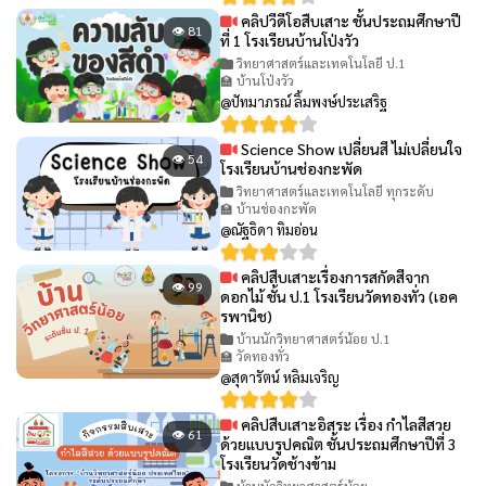
คลิปวีดีโอสืบเสาะ ชั้นประถมศึกษาปี
👁 81
ที่ 1 โรงเรียนบ้านโป่งวัว
วิทยาศาสตร์และเทคโนโลยี ป.1
🏫 บ้านโป่งวัว
@ปัทมาภรณ์ ลิ้มพงษ์ประเสริฐ
Science Show เปลี่ยนสี ไม่เปลี่ยนใจ
👁 54
โรงเรียนบ้านช่องกะพัด
วิทยาศาสตร์และเทคโนโลยี ทุกระดับ
🏫 บ้านช่องกะพัด
@ณัฐธิดา ทิมอ่อน
คลิปสืบเสาะเรื่องการสกัดสีจาก
👁 99
ดอกไม้ ชั้น ป.1 โรงเรียนวัดทองทั่ว (เอค
รพานิช)
บ้านนักวิทยาศาสตร์น้อย ป.1
🏫 วัดทองทั่ว
@สุดารัตน์ หลิมเจริญ
คลิปสืบเสาะอิสระ เรื่อง กำไลสีสวย
👁 61
ด้วยแบบรูปคณิต ชั้นประถมศึกษาปีที่ 3
โรงเรียนวัดช้างข้าม
บ้านนักวิทยาศาสตร์น้อย