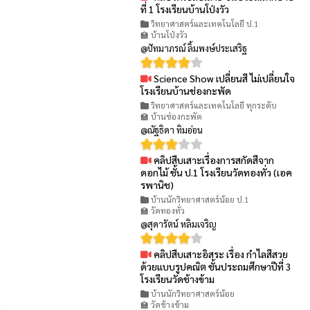
👁 78
ที่ 1 โรงเรียนบ้านโป่งวัว
วิทยาศาสตร์และเทคโนโลยี ป.1
🏫 บ้านโป่งวัว
@ปัทมาภรณ์ ลิ้มพงษ์ประเสริฐ
Science Show เปลี่ยนสี ไม่เปลี่ยนใจ
👁 54
โรงเรียนบ้านช่องกะพัด
วิทยาศาสตร์และเทคโนโลยี ทุกระดับ
🏫 บ้านช่องกะพัด
@ณัฐธิดา ทิมอ่อน
คลิปสืบเสาะเรื่องการสกัดสีจาก
👁 99
ดอกไม้ ชั้น ป.1 โรงเรียนวัดทองทั่ว (เอค
รพานิช)
บ้านนักวิทยาศาสตร์น้อย ป.1
🏫 วัดทองทั่ว
@สุดารัตน์ หลิมเจริญ
คลิปสืบเสาะอิสระ เรื่อง กำไลสีสวย
👁 61
ด้วยแบบรูปคณิต ชั้นประถมศึกษาปีที่ 3
โรงเรียนวัดช้างข้าม
บ้านนักวิทยาศาสตร์น้อย
🏫 วัดช้างข้าม