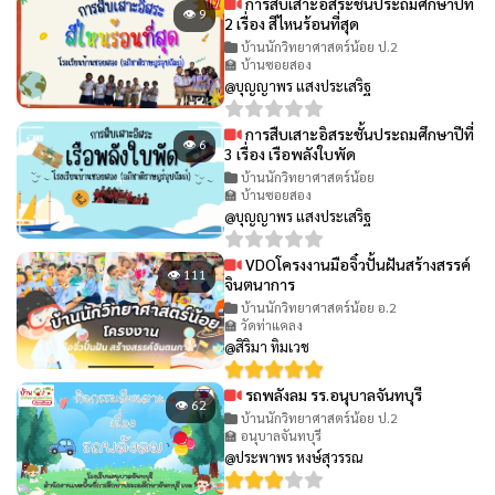
การสืบเสาะอิสระชั้นประถมศึกษาปีที่
👁 9
2 เรื่อง สีไหนร้อนที่สุด
บ้านนักวิทยาศาสตร์น้อย ป.2
🏫 บ้านซอยสอง
@บุญญาพร แสงประเสริฐ
การสืบเสาะอิสระชั้นประถมศึกษาปีที่
👁 6
3 เรื่อง เรือพลังใบพัด
บ้านนักวิทยาศาสตร์น้อย
🏫 บ้านซอยสอง
@บุญญาพร แสงประเสริฐ
VDOโครงงานมือจิ๋วปั้นฝันสร้างสรรค์
👁 111
จินตนาการ
บ้านนักวิทยาศาสตร์น้อย อ.2
🏫 วัดท่าแคลง
@สิริมา ทิมเวช
รถพลังลม รร.อนุบาลจันทบุรี
👁 62
บ้านนักวิทยาศาสตร์น้อย ป.2
🏫 อนุบาลจันทบุรี
@ประพาพร หงษ์สุวรรณ