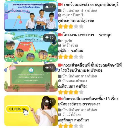
รอกจิ๋วจอมพลัง รร.อนุบาลจันทบุรี
👁 54
บ้านนักวิทยาศาสตร์น้อย
🏫 อนุบาลจันทบุรี
@ประพาพร หงษ์สุวรรณ
โครงงาน เงาหรรษา......พาสนุก
👁 60
ปฐมวัย
🏫 วัดช้างข้าม
@ฐิติมา วงษ์เสน
ก5ะเช้าเคลื่อนที่ ชั้นประถมศึกษาปีที่
👁 75
3 โรงเรียนบ้านหนองบัวทอง
บ้านนักวิทยาศาสตร์น้อย
🏫 บ้านหนองบัวทอง
@เดือนนภา คงเฟือง
กิจกรรมสืบเสาะอิสระชั้น ป.3 เรื่อง
👁 64
มหัศจรรย์ความยาวของเงา
บ้านนักวิทยาศาสตร์น้อย
🏫 บ้านวังไม้แดง
@สุพิชญา พุทธรักษา