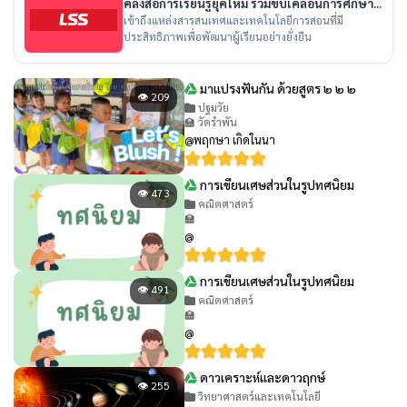
คลังสื่อการเรียนรู้ยุคใหม่ ร่วมขับเคลื่อนการศึกษา
ไทย
เข้าถึงแหล่งสารสนเทศและเทคโนโลยีการสอนที่มี
ประสิทธิภาพเพื่อพัฒนาผู้เรียนอย่างยั่งยืน
มาแปรงฟันกัน ด้วยสูตร ๒ ๒ ๒
👁 209
ปฐมวัย
🏫 วัดรำพัน
@พฤกษา เกิดในนา
การเขียนเศษส่วนในรูปทศนิยม
👁 473
คณิตศาสตร์
🏫
@
การเขียนเศษส่วนในรูปทศนิยม
👁 491
คณิตศาสตร์
🏫
@
ดาวเคราะห์และดาวฤกษ์
👁 255
วิทยาศาสตร์และเทคโนโลยี