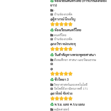
ห้องเรียนดนตรีไทย (การบรรเลงกลอง
👁 134
ยาว)
-
🏫 บ้านช่องกะพัด
@ฐิตาภรณ์ นึกเจริญ
ห้องเรียนดนตรีไทย
👁 439
ดนตรีไทย
🏫 บ้านช่องกะพัด
@กลวัชร หม่อนตะคุ
วันสำคัญทางพระพุทธศาสนา
👁 331
สังคมศึกษา ศาสนา และวัฒนธรรม
🏫
@
ชีววิทยา 3
👁 375
วิทยาศาสตร์และเทคโนโลยี
🏫 วัดโพธิ์ลังกามิตรภาพที่ 171
@อาทิตย์ ชัยช่วย
ห.ร.ม. และ ค.ร.น แผน
👁 287
คณิตศาสตร์