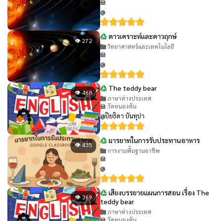
🏫
@
ดาวเคราะห์และดาวฤกษ์
👁 272
วิทยาศาสตร์และเทคโนโลยี
🏫
@
The teddy bear
👁 468
ภาษาต่างประเทศ
🏫 วัดหนองคัน
@ปิยธิดา บันทุปา
มารยาทในการรับประทานอาหาร
👁 435
การงานพื้นฐานอาชีพ
🏫
@
เสียงบรรยายแผนการสอน เรื่อง The
👁 369
teddy bear
ภาษาต่างประเทศ
🏫 วัดหนองคัน