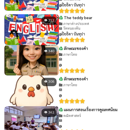
@ปิยธิดา บันทุปา
The teddy bear
👁 312
ภาษาต่างประเทศ
🏫 วัดหนองคัน
@ปิยธิดา บันทุปา
ลักษณะของคำ
👁 340
ภาษาไทย
🏫
@
ลักษณะของคำ
👁 308
ภาษาไทย
🏫
@
แผนการสอนเรื่องการคูณทศนิยม
👁 362
คณิตศาสตร์
🏫
@