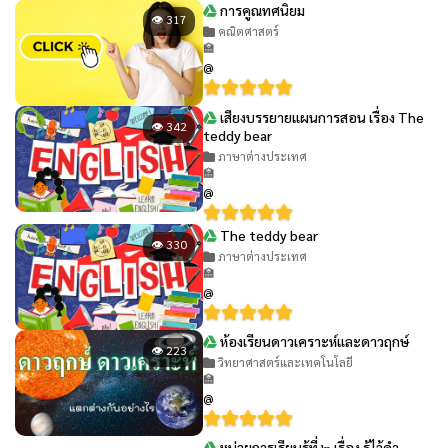
การคูณทศนิยม
👁 317
คณิตศาสตร์
🏫
@
เสียงบรรยายแผนการสอน เรื่อง The
👁 342
teddy bear
ภาษาต่างประเทศ
🏫
@
The teddy bear
👁 330
ภาษาต่างประเทศ
🏫
@
ห้องเรียนดาวเคราะห์และดาวฤกษ์
👁 223
วิทยาศาสตร์และเทคโนโลยี
🏫
@
หน่วยการเรียนรู้ที่ ๒ เรื่อง รู้ไว้คำ