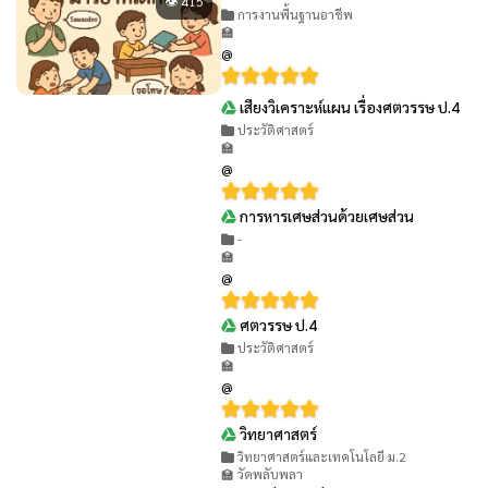
👁 415
การงานพื้นฐานอาชีพ
🏫
@
เสียงวิเคราะห์แผน เรื่องศตวรรษ ป.4
👁 196
ประวัติศาสตร์
🏫
@
การหารเศษส่วนด้วยเศษส่วน
👁 133
-
🏫
@
ศตวรรษ ป.4
👁 214
ประวัติศาสตร์
🏫
@
วิทยาศาสตร์
👁 340
วิทยาศาสตร์และเทคโนโลยี ม.2
🏫 วัดพลับพลา