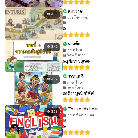
ศตวรรษ
👁 363
ประวัติศาสตร์
🏫
@
ผาแต้ม
👁 342
ภาษาไทย
🏫 วัดพลับพลา
@สุพัตรา บุญรอด
วรรณคดี
👁 339
ภาษาไทย
🏫 วัดพลับพลา
@อติกาญจน์ ศรีสังข์
The teddy bear
👁 326
ภาษาต่างประเทศ
🏫
@