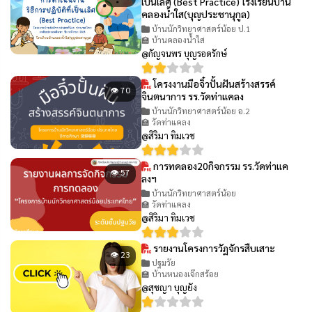
เป็นเลิศ (Best Practice) โรงเรียนบ้าน
คลองน้ำใส(บุญประชานุกูล)
บ้านนักวิทยาศาสตร์น้อย ป.1
🏫 บ้านคลองน้ำใส
@กัญจนพร บุญรอดรักษ์
โครงงานมือจิ๋วปั้นฝันสร้างสรรค์
👁 70
จินตนาการ รร.วัดท่าแคลง
บ้านนักวิทยาศาสตร์น้อย อ.2
🏫 วัดท่าแคลง
@สิริมา ทิมเวช
การทดลอง20กิจกรรม รร.วัดท่าแค
👁 57
ลงฯ
บ้านนักวิทยาศาสตร์น้อย
🏫 วัดท่าแคลง
@สิริมา ทิมเวช
รายงานโครงการวัฏจักรสืบเสาะ
👁 23
ปฐมวัย
🏫 บ้านหนองเจ๊กสร้อย
@สุชญา บุญยัง