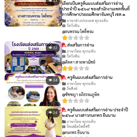
👁 23
เลือกเป็นครูต้นแบบส่งเสริมการอ่าน
ประจำปี ๒๕๖๙ ของสำนักงานเขตพื้นที่
การศึกษาประถมศึกษาจันทบุรี เขต ๑
ภาษาต่างประเทศ ทุกระดับ
🏫 วัดวังหิน
@ธนพรรณ โพธิ์พรม
ส่งเสริมการอ่าน
👁 32
ภาษาไทย ทุกระดับ
🏫 วัดวังหิน
@ลัดดา สายพาณิชย์
ครูต้นแบบส่งเสริมการอ่าน
👁 24
ภาษาไทย ทุกระดับ
🏫 วัดสิงห์
@ชัชชญา อภิธรรมภูษิต
ครูต้นแบบส่งเสริมการอ่าน ประจำปี
👁 24
๒๕๖๙ นางสาวกนกพร ยืนนาน
ภาษาไทย ทุกระดับ
🏫 วัดเสม็ดโพธิ์ศรี
@กนกพร ยืนนาน