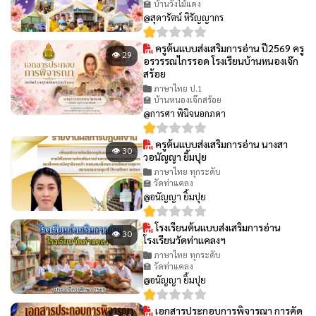
🏫 บ้านวังไม้แดง
@สุดารัตน์ หิรัญญากร
ครูต้นแบบส่งเสริมการอ่าน ปี2569 ครู
👁 29
อรวรรณไกรรอด โรงเรียนบ้านหนองเจ๊ก
สร้อย
ภาษาไทย ป.1
🏫 บ้านหนองเจ๊กสร้อย
@การศา พินิจนอกภดา
ครูต้นแบบส่งเสริมการอ่าน นางสา
👁 30
วอนัญญา ยิ้มปุย
ภาษาไทย ทุกระดับ
🏫 วัดท่าแคลง
@อนัญญา ยิ้มปุย
โรงเรียนต้นแบบส่งเสริมการอ่าน
👁 30
โรงเรียนวัดท่าแคลงฯ
ภาษาไทย ทุกระดับ
🏫 วัดท่าแคลง
@อนัญญา ยิ้มปุย
เอกสารประกอบการพิจารณา การคัด