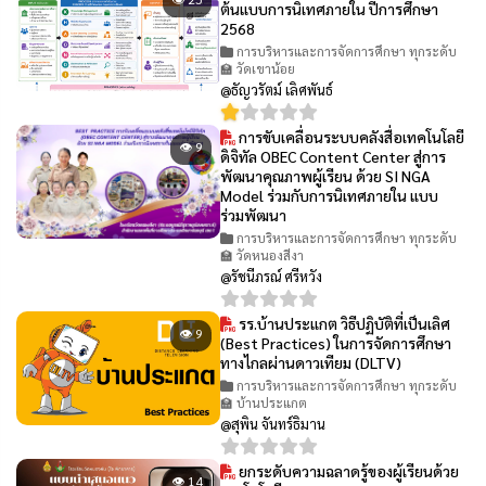
ต้นแบบการนิเทศภายใน ปีการศึกษา
2568
การบริหารและการจัดการศึกษา ทุกระดับ
🏫 วัดเขาน้อย
@ธัญวรัตม์ เลิศพันธ์
การขับเคลื่อนระบบคลังสื่อเทคโนโลยี
👁 9
ดิจิทัล OBEC Content Center สู่การ
พัฒนาคุณภาพผู้เรียน ด้วย SI NGA
Model ร่วมกับการนิเทศภายใน แบบ
ร่วมพัฒนา
การบริหารและการจัดการศึกษา ทุกระดับ
🏫 วัดหนองสีงา
@รัชนีภรณ์ ศรีหวัง
รร.บ้านประแกต วิธีปฏิบัติที่เป็นเลิศ
👁 9
(Best Practices) ในการจัดการศึกษา
ทางไกลผ่านดาวเทียม (DLTV)
การบริหารและการจัดการศึกษา ทุกระดับ
🏫 บ้านประแกต
@สุพิน จันทร์ธิมาน
ยกระดับความฉลาดรู้ของผู้เรียนด้วย
👁 14