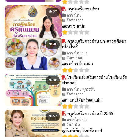
ครูส่งเสริมการอ่าน
👁 27
ภาษาไทย
🏫 วัดท่าศาลา
@อุษา ขมสนิท
ครูส่งเสริมการอ่าน นางสาวศศิลชา
👁 40
เนื่องโพธิ์
ภาษาไทย ป.1
🏫 วัดเขาน้อย
@เขมมิกา นีลมงคล
โรงเรียนส่งเสริมการอ่านโรงเรียนวัด
👁 38
ท่าศาลา
ภาษาไทย ทุกระดับ
🏫 วัดท่าศาลา
@สายสุณี จันทร์ขอนแก่น
ครูส่งเสริมการอ่าน ปี 2569
👁 57
ภาษาไทย ป.1
🏫 วัดรำพัน
@จันทร์เพ็ญ อินทร์โอภาศ