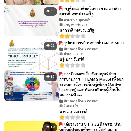
ครูต้นแบบส่งเสริมการอ่าน นางสาว
👁 43
สุภาวดี เพศประเสริฐ
ภาษาไทย ทุกระดับ
🏫 วัดบูรพาพิทยาราม
@สุภาวดี เพศประเสริฐ
รูปแบบการนิเทศภายใน KROK MODE
👁 27
นิเทศการศึกษา ทุกระดับ
🏫 บ้านคลองครก
@รุ้งนภา จันทร์ลี
การนิเทศภายในเชิงกลยุทธ์ ด้วย
👁 15
กระบวนการ T TEAM S Model เพื่อยก
ระดับการจัดการเรียนรู้เชิงรุก (Active
Learning) และพัฒนาทักษะผู้เรียนใน
ศตวรรษที่ ๒๑
นิเทศการศึกษา ทุกระดับ
🏫 วัดทองทั่ว
@รัชนี บรรเทาวงศ์
เล่มรายงาน ป.1-3 32 กิจกรรม บ้าน
👁 10
นักวิทย์ประถมศึกษา รร.วัดสามผาน