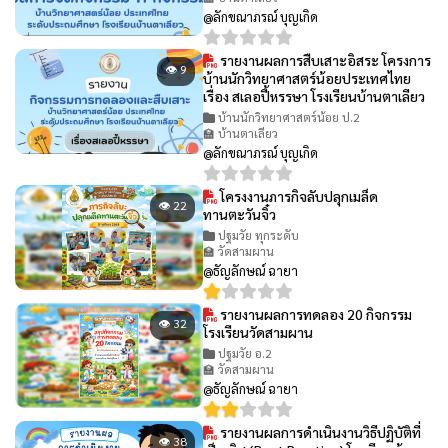
@ลักขณาภรณ์ บุญเกิด
รายงานผลการสืบเสาะอิสระ โครงการ
👁 9
บ้านนักวิทยาศาสตร์น้อยประเทศไทย
เรื่อง สเลอปี้หรรษา โรงเรียนบ้านตาเลียว
บ้านนักวิทยาศาสตร์น้อย ป.2
🏫 บ้านตาเลียว
@ลักขณาภรณ์ บุญเกิด
โครงงานภารกิจลับปลุกเมล็ด
👁 22
ทานตะวันจิ๋ว
ปฐมวัย ทุกระดับ
🏫 วัดสามผาน
@ธัญลักษณ์ ฉายา
รายงานผลการทดลอง 20 กิจกรรม
👁 32
โรงเรียนวัดสามผาน
ปฐมวัย อ.2
🏫 วัดสามผาน
@ธัญลักษณ์ ฉายา
รายงานผลการดำเนินงานวิธีปฏิบัติที่
👁 38