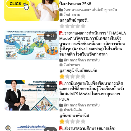
ปีงบประมาณ 2568
วิทยาศาสตร์และเทคโนโลยี ทุกระดับ
🏫 วัดสามผาน
@สกุลทิพย์ พุทธวัน
รายงานผลการดำเนินการ "THASALA
👁 27
Model" นวัตกรรมการนิเทศภายในเชิง
บูรณาการเพื่อขับเคลื่อนการจัดการเรียน
รู้เชิงรุก (Active Learning) ในโรงเรียน
ขนาดเล็ก โรงเรียนวัดท่าศาลา
นิเทศการศึกษา ทุกระดับ
🏫 วัดท่าศาลา
@สายสุณี จันทร์ขอนแก่น
การนิเทศภายในเพื่อพัฒนาการผลิต
👁 22
และการใช้สื่อการเรียนรู้ โรงเรียนบ้านวัง
อีแอ่น MCS Model โดยวงจรคุณภาพ
PDCA
นิเทศการศึกษา ทุกระดับ
🏫 บ้านวังอีแอ่น
@พิมพร พงษ์พานิช
ส่งงานฯสถานศึกษา (ขนาดเล็ก)
👁 25