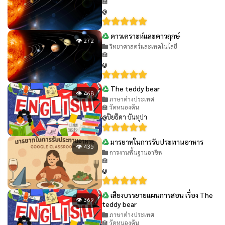
🏫
@
ดาวเคราะห์และดาวฤกษ์
👁 272
วิทยาศาสตร์และเทคโนโลยี
🏫
@
The teddy bear
👁 468
ภาษาต่างประเทศ
🏫 วัดหนองคัน
@ปิยธิดา บันทุปา
มารยาทในการรับประทานอาหาร
👁 435
การงานพื้นฐานอาชีพ
🏫
@
เสียงบรรยายแผนการสอน เรื่อง The
👁 369
teddy bear
ภาษาต่างประเทศ
🏫 วัดหนองคัน