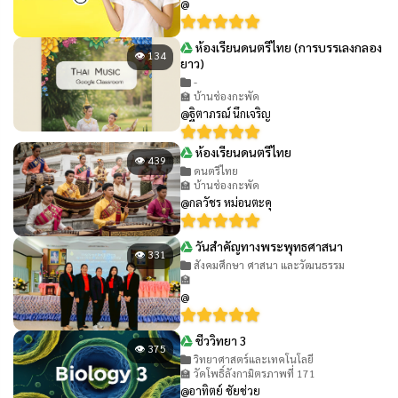
@
ห้องเรียนดนตรีไทย (การบรรเลงกลอง
👁 134
ยาว)
-
🏫 บ้านช่องกะพัด
@ฐิตาภรณ์ นึกเจริญ
ห้องเรียนดนตรีไทย
👁 439
ดนตรีไทย
🏫 บ้านช่องกะพัด
@กลวัชร หม่อนตะคุ
วันสำคัญทางพระพุทธศาสนา
👁 331
สังคมศึกษา ศาสนา และวัฒนธรรม
🏫
@
ชีววิทยา 3
👁 375
วิทยาศาสตร์และเทคโนโลยี
🏫 วัดโพธิ์ลังกามิตรภาพที่ 171
@อาทิตย์ ชัยช่วย