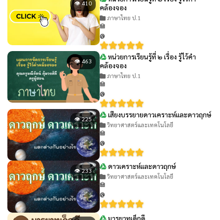
👁 410
คล้องจอง
ภาษาไทย ป.1
🏫
@
หน่วยการเรียนรู้ที่ ๒ เรื่อง รู้ไว้คำ
👁 463
คล้องจอง
ภาษาไทย ป.1
🏫
@
เสียงบรรยายดาวเคราะห์และดาวฤกษ์
👁 225
วิทยาศาสตร์และเทคโนโลยี
🏫
@
ดาวเคราะห์และดาวฤกษ์
👁 233
วิทยาศาสตร์และเทคโนโลยี
🏫
@
มารยาทเด็กดี