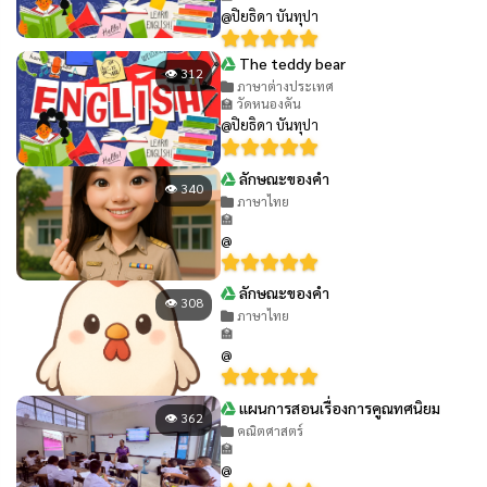
@ปิยธิดา บันทุปา
The teddy bear
👁 312
ภาษาต่างประเทศ
🏫 วัดหนองคัน
@ปิยธิดา บันทุปา
ลักษณะของคำ
👁 340
ภาษาไทย
🏫
@
ลักษณะของคำ
👁 308
ภาษาไทย
🏫
@
แผนการสอนเรื่องการคูณทศนิยม
👁 362
คณิตศาสตร์
🏫
@