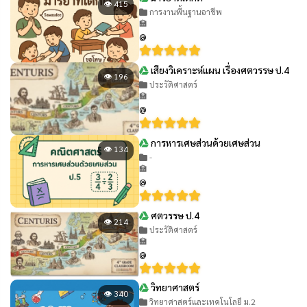
👁 415
การงานพื้นฐานอาชีพ
🏫
@
เสียงวิเคราะห์แผน เรื่องศตวรรษ ป.4
👁 196
ประวัติศาสตร์
🏫
@
การหารเศษส่วนด้วยเศษส่วน
👁 134
-
🏫
@
ศตวรรษ ป.4
👁 214
ประวัติศาสตร์
🏫
@
วิทยาศาสตร์
👁 340
วิทยาศาสตร์และเทคโนโลยี ม.2