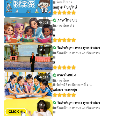
🏫 วัดพลับพลา
@ณฐพงศ์ บุญรักษ์
ฺฺภาษาไทย ป.1
👁 321
ภาษาไทย ป.1
🏫
@
วันสำคัญทางพระพุทธศาสนา
👁 330
สังคมศึกษา ศาสนา และวัฒนธรรม
🏫
@
ภาษาไทยป.4
👁 297
ภาษาไทย
🏫 วัดโพธิ์ลังกามิตรภาพที่ 171
@กัลยา พลอยชุม
วันสำคัญทางพระพุทธศาสนา
👁 333
สังคมศึกษา ศาสนา และวัฒนธรรม
🏫