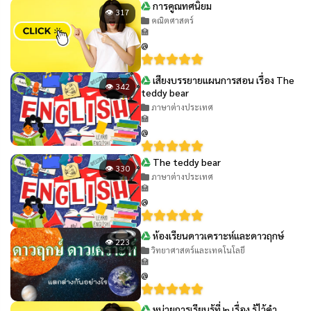
การคูณทศนิยม
👁 317
คณิตศาสตร์
🏫
@
เสียงบรรยายแผนการสอน เรื่อง The
👁 342
teddy bear
ภาษาต่างประเทศ
🏫
@
The teddy bear
👁 330
ภาษาต่างประเทศ
🏫
@
ห้องเรียนดาวเคราะห์และดาวฤกษ์
👁 223
วิทยาศาสตร์และเทคโนโลยี
🏫
@
หน่วยการเรียนรู้ที่ ๒ เรื่อง รู้ไว้คำ