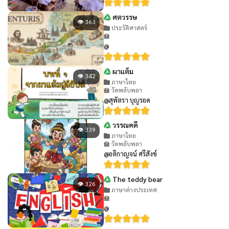
ศตวรรษ
👁 363
ประวัติศาสตร์
🏫
@
ผาแต้ม
👁 342
ภาษาไทย
🏫 วัดพลับพลา
@สุพัตรา บุญรอด
วรรณคดี
👁 339
ภาษาไทย
🏫 วัดพลับพลา
@อติกาญจน์ ศรีสังข์
The teddy bear
👁 326
ภาษาต่างประเทศ
🏫
@