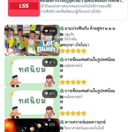
คลังสื่อการเรียนรู้ยุคใหม่ ร่วมขับเคลื่อนการศึกษา
ไทย
เข้าถึงแหล่งสารสนเทศและเทคโนโลยีการสอนที่มี
ประสิทธิภาพเพื่อพัฒนาผู้เรียนอย่างยั่งยืน
มาแปรงฟันกัน ด้วยสูตร ๒ ๒ ๒
👁 209
ปฐมวัย
🏫 วัดรำพัน
@พฤกษา เกิดในนา
การเขียนเศษส่วนในรูปทศนิยม
👁 473
คณิตศาสตร์
🏫
@
การเขียนเศษส่วนในรูปทศนิยม
👁 491
คณิตศาสตร์
🏫
@
ดาวเคราะห์และดาวฤกษ์
👁 255
วิทยาศาสตร์และเทคโนโลยี