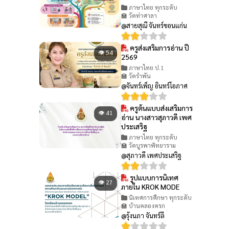
ภาษาไทย ทุกระดับ
🏫 วัดท่าศาลา
@สายสุณี จันทร์ขอนแก่น
ครูส่งเสริมการอ่าน ปี
👁 54
2569
ภาษาไทย ป.1
🏫 วัดรำพัน
@จันทร์เพ็ญ อินทร์โอภาศ
ครูต้นแบบส่งเสริมการ
👁 41
อ่าน นางสาวสุภาวดี เพศ
ประเสริฐ
ภาษาไทย ทุกระดับ
🏫 วัดบูรพาพิทยาราม
@สุภาวดี เพศประเสริฐ
รูปแบบการนิเทศ
👁 27
ภายใน KROK MODE
นิเทศการศึกษา ทุกระดับ
🏫 บ้านคลองครก
@รุ้งนภา จันทร์ลี