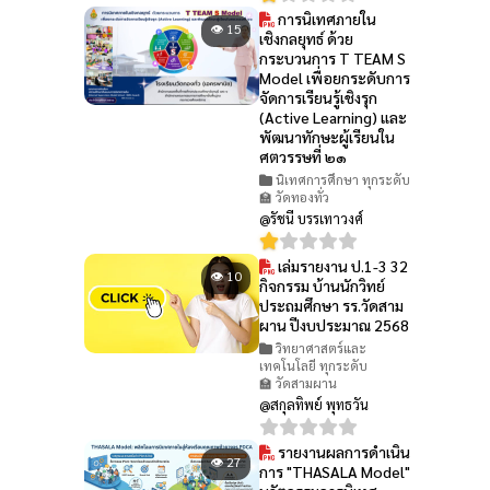
การนิเทศภายใน
👁 15
เชิงกลยุทธ์ ด้วย
กระบวนการ T TEAM S
Model เพื่อยกระดับการ
จัดการเรียนรู้เชิงรุก
(Active Learning) และ
พัฒนาทักษะผู้เรียนใน
ศตวรรษที่ ๒๑
นิเทศการศึกษา ทุกระดับ
🏫 วัดทองทั่ว
@รัชนี บรรเทาวงศ์
เล่มรายงาน ป.1-3 32
👁 10
กิจกรรม บ้านนักวิทย์
ประถมศึกษา รร.วัดสาม
ผาน ปีงบประมาณ 2568
วิทยาศาสตร์และ
เทคโนโลยี ทุกระดับ
🏫 วัดสามผาน
@สกุลทิพย์ พุทธวัน
รายงานผลการดำเนิน
👁 27
การ "THASALA Model"