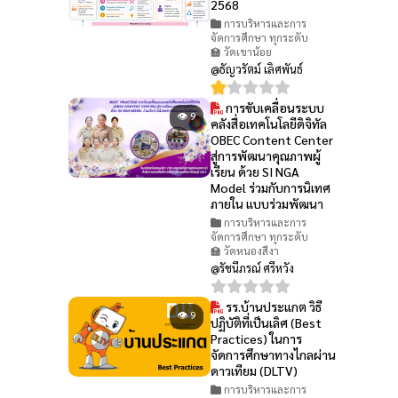
2568
การบริหารและการ
จัดการศึกษา ทุกระดับ
🏫 วัดเขาน้อย
@ธัญวรัตม์ เลิศพันธ์
การขับเคลื่อนระบบ
👁 9
คลังสื่อเทคโนโลยีดิจิทัล
OBEC Content Center
สู่การพัฒนาคุณภาพผู้
เรียน ด้วย SI NGA
Model ร่วมกับการนิเทศ
ภายใน แบบร่วมพัฒนา
การบริหารและการ
จัดการศึกษา ทุกระดับ
🏫 วัดหนองสีงา
@รัชนีภรณ์ ศรีหวัง
รร.บ้านประแกต วิธี
👁 9
ปฏิบัติที่เป็นเลิศ (Best
Practices) ในการ
จัดการศึกษาทางไกลผ่าน
ดาวเทียม (DLTV)
การบริหารและการ