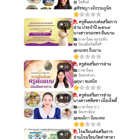
🏫 วัดสิงห์
@ชัชชญา อภิธรรมภูษิต
ครูต้นแบบส่งเสริมการ
👁 22
อ่าน ประจำปี ๒๕๖๙
นางสาวกนกพร ยืนนาน
ภาษาไทย ทุกระดับ
🏫 วัดเสม็ดโพธิ์ศรี
@กนกพร ยืนนาน
ครูส่งเสริมการอ่าน
👁 26
ภาษาไทย
🏫 วัดท่าศาลา
@อุษา ขมสนิท
ครูส่งเสริมการอ่าน
👁 39
นางสาวศศิลชา เนื่องโพธิ์
ภาษาไทย ป.1
🏫 วัดเขาน้อย
@เขมมิกา นีลมงคล
โรงเรียนส่งเสริมการ
👁 37
อ่านโรงเรียนวัดท่าศาลา