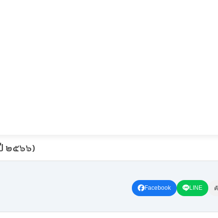
ปี ๒๕๖๖)
Facebook
LINE
ค