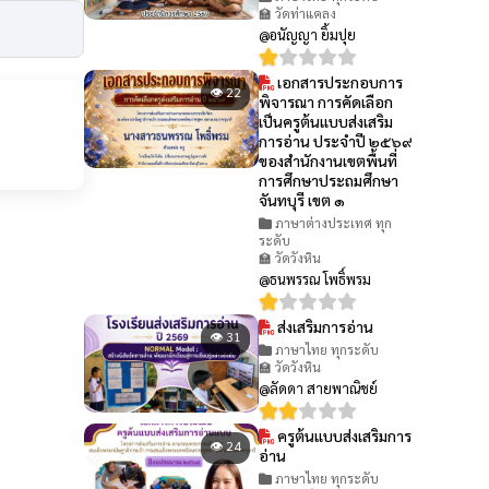
🏫 วัดท่าแคลง
@อนัญญา ยิ้มปุย
เอกสารประกอบการ
👁 22
พิจารณา การคัดเลือก
เป็นครูต้นแบบส่งเสริม
การอ่าน ประจำปี ๒๕๖๙
ของสำนักงานเขตพื้นที่
การศึกษาประถมศึกษา
จันทบุรี เขต ๑
ภาษาต่างประเทศ ทุก
ระดับ
🏫 วัดวังหิน
@ธนพรรณ โพธิ์พรม
ส่งเสริมการอ่าน
👁 31
ภาษาไทย ทุกระดับ
🏫 วัดวังหิน
@ลัดดา สายพาณิชย์
ครูต้นแบบส่งเสริมการ
👁 24
อ่าน
ภาษาไทย ทุกระดับ