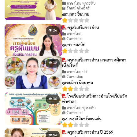
ภาษาไทย ทุกระดับ
🏫 วัดเสม็ดโพธิ์ศรี
@กนกพร ยืนนาน
ครูส่งเสริมการอ่าน
👁 26
ภาษาไทย
🏫 วัดท่าศาลา
@อุษา ขมสนิท
ครูส่งเสริมการอ่าน นางสาวศศิลชา
👁 38
เนื่องโพธิ์
ภาษาไทย ป.1
🏫 วัดเขาน้อย
@เขมมิกา นีลมงคล
โรงเรียนส่งเสริมการอ่านโรงเรียนวัด
👁 36
ท่าศาลา
ภาษาไทย ทุกระดับ
🏫 วัดท่าศาลา
@สายสุณี จันทร์ขอนแก่น
ครูส่งเสริมการอ่าน ปี 2569
👁 54