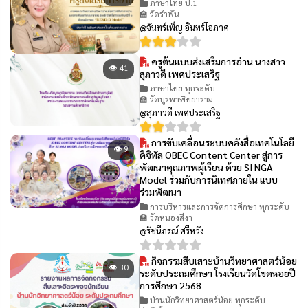
ภาษาไทย ป.1
🏫 วัดรำพัน
@จันทร์เพ็ญ อินทร์โอภาศ
ครูต้นแบบส่งเสริมการอ่าน นางสาว
👁 41
สุภาวดี เพศประเสริฐ
ภาษาไทย ทุกระดับ
🏫 วัดบูรพาพิทยาราม
@สุภาวดี เพศประเสริฐ
การขับเคลื่อนระบบคลังสื่อเทคโนโลยี
👁 9
ดิจิทัล OBEC Content Center สู่การ
พัฒนาคุณภาพผู้เรียน ด้วย SI NGA
Model ร่วมกับการนิเทศภายใน แบบ
ร่วมพัฒนา
การบริหารและการจัดการศึกษา ทุกระดับ
🏫 วัดหนองสีงา
@รัชนีภรณ์ ศรีหวัง
กิจกรรมสืบเสาะบ้านวิทยาศาสตร์น้อย
👁 30
ระดับประถมศึกษา โรงเรียนวัดโขดหอยปี
การศึกษา 2568
บ้านนักวิทยาศาสตร์น้อย ทุกระดับ