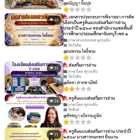
@อนัญญา ยิ้มปุย
เอกสารประกอบการพิจารณา การคัด
👁 20
เลือกเป็นครูต้นแบบส่งเสริมการอ่าน
ประจำปี ๒๕๖๙ ของสำนักงานเขตพื้นที่
การศึกษาประถมศึกษาจันทบุรี เขต ๑
ภาษาต่างประเทศ ทุกระดับ
🏫 วัดวังหิน
@ธนพรรณ โพธิ์พรม
ส่งเสริมการอ่าน
👁 31
ภาษาไทย ทุกระดับ
🏫 วัดวังหิน
@ลัดดา สายพาณิชย์
ครูต้นแบบส่งเสริมการอ่าน
👁 24
ภาษาไทย ทุกระดับ
🏫 วัดสิงห์
@ชัชชญา อภิธรรมภูษิต
ครูต้นแบบส่งเสริมการอ่าน ประจำปี
👁 21
๒๕๖๙ นางสาวกนกพร ยืนนาน