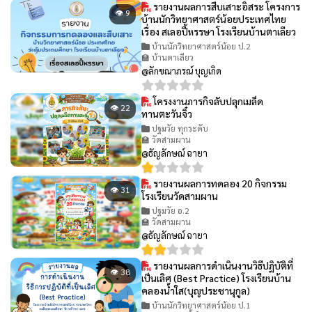
รายงานผลการสืบเสาะอิสระ โครงการ
👁 9
บ้านนักวิทยาศาสตร์น้อยประเทศไทย
เรื่อง สเลอปี้หรรษา โรงเรียนบ้านตาเลียว
บ้านนักวิทยาศาสตร์น้อย ป.2
🏫 บ้านตาเลียว
@ลักขณาภรณ์ บุญเกิด
โครงงานภารกิจลับปลุกเมล็ด
👁 22
ทานตะวันจิ๋ว
ปฐมวัย ทุกระดับ
🏫 วัดสามผาน
@ธัญลักษณ์ ฉายา
รายงานผลการทดลอง 20 กิจกรรม
👁 31
โรงเรียนวัดสามผาน
ปฐมวัย อ.2
🏫 วัดสามผาน
@ธัญลักษณ์ ฉายา
รายงานผลการดำเนินงานวิธีปฏิบัติที่
👁 38
เป็นเลิศ (Best Practice) โรงเรียนบ้าน
คลองน้ำใส(บุญประชานุกูล)
บ้านนักวิทยาศาสตร์น้อย ป.1