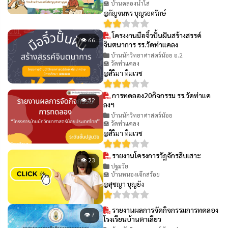
🏫 บ้านคลองน้ำใส
@กัญจนพร บุญรอดรักษ์
โครงงานมือจิ๋วปั้นฝันสร้างสรรค์
👁 66
จินตนาการ รร.วัดท่าแคลง
บ้านนักวิทยาศาสตร์น้อย อ.2
🏫 วัดท่าแคลง
@สิริมา ทิมเวช
การทดลอง20กิจกรรม รร.วัดท่าแค
👁 52
ลงฯ
บ้านนักวิทยาศาสตร์น้อย
🏫 วัดท่าแคลง
@สิริมา ทิมเวช
รายงานโครงการวัฏจักรสืบเสาะ
👁 23
ปฐมวัย
🏫 บ้านหนองเจ๊กสร้อย
@สุชญา บุญยัง
รายงานผลการจัดกิจกรรมการทดลอง
👁 7
โรงเรียนบ้านตาเลียว