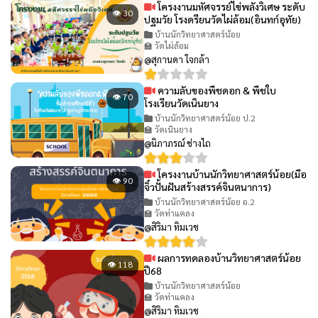
โครงงานมหัศจรรย์ไข่พลังวิเศษ ระดับ
👁 30
ปฐมวัย โรงดรียนวัดไผ่ล้อม(อินทก์อุทัย)
บ้านนักวิทยาศาสตร์น้อย
🏫 วัดไผ่ล้อม
@สุกานดา ใจกล้า
ความลับของพืชดอก & พืชใบ
👁 70
โรงเรียนวัดเนินยาง
บ้านนักวิทยาศาสตร์น้อย ป.2
🏫 วัดเนินยาง
@นิภาภรณ์ ช่างไถ
โครงงานบ้านนักวิทยาศาสตร์น้อย(มือ
👁 90
จิ๋วปั้นฝันสร้างสรรค์จินตนาการ)
บ้านนักวิทยาศาสตร์น้อย อ.2
🏫 วัดท่าแคลง
@สิริมา ทิมเวช
ผลการทดลองบ้านวิทยาศาสตร์น้อย
👁 118
ปี68
บ้านนักวิทยาศาสตร์น้อย
🏫 วัดท่าแคลง
@สิริมา ทิมเวช