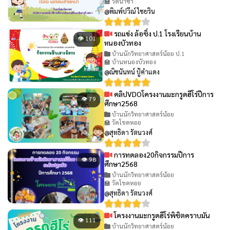
🏫 วัดนาซา
@พิมพ์ปวีณ์ ไชยริน
รถแข่ง ล้อซิ่ง ป.1 โรงเรียนบ้าน
👁 101
หนองบัวทอง
บ้านนักวิทยาศาสตร์น้อย ป.1
🏫 บ้านหนองบัวทอง
@ณิชนันทน์ ปู้คำแดง
คลิปVDOโครงงานมะกรูดฮีโร่ปีการ
👁 79
ศึกษา2568
บ้านนักวิทยาศาสตร์น้อย
🏫 วัดโขดหอย
@สุทธิดา รัตนวงศ์
การทดลอง20กิจกรรมปีการ
👁 98
ศึกษา2568
บ้านนักวิทยาศาสตร์น้อย
🏫 วัดโขดหอย
@สุทธิดา รัตนวงศ์
โครงงานมะกรูดฮีโร่พิชิตคราบมัน
👁 111
บ้านนักวิทยาศาสตร์น้อย