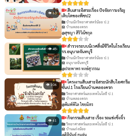
สืบเสาะอิสระเรื่อง ปัจจัยการเจริญ
👁 63
เติบโตของพืชป2
บ้านนักวิทยาศาสตร์น้อย ป.2
🏫 บ้านคลองครก
@สุชญา สิริวิณิชกุล
สำรวจระบบนิเวศสิ่งมีชีวิตในโรงเรียน
👁 45
รร.อนุบาลจันทบุรี
บ้านนักวิทยาศาสตร์น้อย ป.1
🏫 อนุบาลจันทบุรี
@ประพาพร หงษ์สุวรรณ
โครงงานสืบเสาะอิสระนักสืบไอศกรีม
👁 106
ชั้นป.1 โรงเรียนบ้านคลองครก
วิทยาศาสตร์และเทคโนโลยี ป.1
🏫 บ้านคลองครก
@พิมพ์พิไล ไชยมิตร
กิจกรรมสืบเสาะ เรื่อง รถแข่งซิ่งจิ๋ว
👁 61
วิทยาศาสตร์และเทคโนโลยี ป.1
🏫 บ้านแก่งน้อย
@ฐิตินันท์ ธนตุ่น