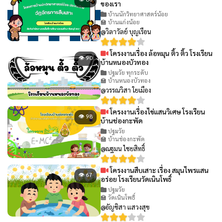
ของเรา
บ้านนักวิทยาศาสตร์น้อย
🏫 บ้านแก่งน้อย
@วิลาวัลย์ บุญเรือน
โครงงานเรื่อง ล้อหมุน ติ้ว ติ้ว โรงเรียน
👁 90
บ้านหนองบัวทอง
ปฐมวัย ทุกระดับ
🏫 บ้านหนองบัวทอง
@วรรณวิสา ใยเมือง
โครงงานเรื่องไข่แสนวิเศษ โรงเรียน
👁 98
บ้านช่องกะพัด
ปฐมวัย
🏫 บ้านช่องกะพัด
@ณฐมน ไชยสิทธิ์
โครงงานสืบเสาะ เรื่อง สมุนไพรแสน
👁 67
อร่อย โรงเรียนวัดเนินโพธิ์
ปฐมวัย
🏫 วัดเนินโพธิ์
@อัญชิสา แสวงสุข