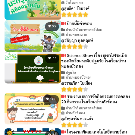
🏫 วัดโขดหอย
@สุทธิดา รัตนวงศ์
ป้ายนี้มีคำตอบ
👁 99
บ้านนักวิทยาศาสตร์น้อย
🏫 บ้านคลองครก
@วรัญญา พูลพฤกษ์
Science Show เรื่อง ภูเขาไฟระเบิด
👁 77
ของนักเรียนระดับปฐมวัย โรงเรียนบ้าน
หนองบัวทอง
ปฐมวัย
🏫 บ้านหนองบัวทอง
@วรรณวิสา ใยเมือง
รายงานผลการจัดกิจกรรมการทดลอง
👁 100
20 กิจกรรม โรงเรียนบ้านสังข์ทอง
บ้านนักวิทยาศาสตร์น้อย
🏫 บ้านสังข์ทอง
@อังศุมาริน ดวงแก้ว
โครงงานพัดลมเทคโนโลยีคลายร้อน
👁 86