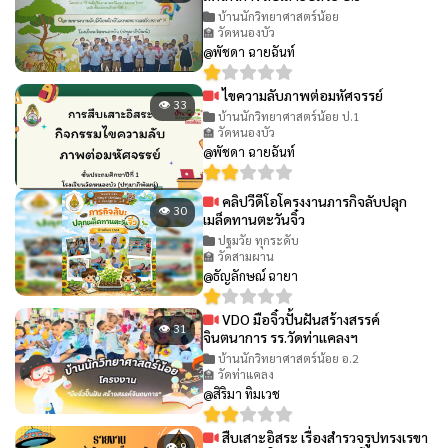
บ้านนักวิทยาศาสตร์น้อย
🏫 วัดหนองบัว
@พัชดา ฉายฉันท์
ไขความลับภาพต่อมหัศจรรย์
👁 33
บ้านนักวิทยาศาสตร์น้อย ป.1
🏫 วัดหนองบัว
@พัชดา ฉายฉันท์
คลิปวีดีโอโครงงานภารกิจลับปลุก
👁 30
เมล็ดทานตะวันจิ๋ว
ปฐมวัย ทุกระดับ
🏫 วัดสามผาน
@ธัญลักษณ์ ฉายา
VDO มือจิ๋วปั้นฝันสร้างสรรค์
👁 31
จินตนาการ รร.วัดท่าแคลงฯ
บ้านนักวิทยาศาสตร์น้อย อ.2
🏫 วัดท่าแคลง
@สิริมา ทิมเวช
สืบเสาะอิสระ เรื่องสำรวจรูปทรงเรขา
👁 9