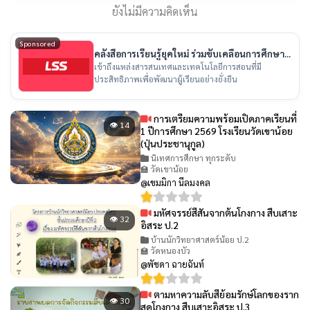
ยังไม่มีความคิดเห็น
Sponsored
คลังสื่อการเรียนรู้ยุคใหม่ ร่วมขับเคลื่อนการศึกษา
ไทย
เข้าถึงแหล่งสารสนเทศและเทคโนโลยีการสอนที่มี
ประสิทธิภาพเพื่อพัฒนาผู้เรียนอย่างยั่งยืน
การเตรียมความพร้อมเปิดภาคเรียนที่
👁 14
1 ปีการศึกษา 2569 โรงเรียนวัดเขาน้อย
(ปุ่นประชานุกูล)
นิเทศการศึกษา ทุกระดับ
🏫 วัดเขาน้อย
@เขมมิกา นีลมงคล
มหัศจรรย์สีสันจากต้นโกงกาง สืบเสาะ
👁 32
อิสระ ป.2
บ้านนักวิทยาศาสตร์น้อย ป.2
🏫 วัดหนองบัว
@พัชดา ฉายฉันท์
ตามหาความลับสีย้อมรักษ์โลกของราก
👁 30
สดโกงกาง สืบเสาะอิสระ ป.3