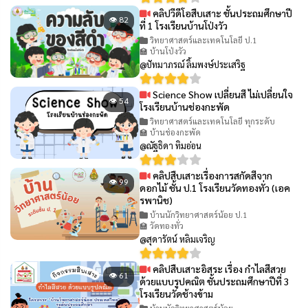
คลิปวีดีโอสืบเสาะ ชั้นประถมศึกษาปี
👁 82
ที่ 1 โรงเรียนบ้านโป่งวัว
วิทยาศาสตร์และเทคโนโลยี ป.1
🏫 บ้านโป่งวัว
@ปัทมาภรณ์ ลิ้มพงษ์ประเสริฐ
Science Show เปลี่ยนสี ไม่เปลี่ยนใจ
👁 54
โรงเรียนบ้านช่องกะพัด
วิทยาศาสตร์และเทคโนโลยี ทุกระดับ
🏫 บ้านช่องกะพัด
@ณัฐธิดา ทิมอ่อน
คลิปสืบเสาะเรื่องการสกัดสีจาก
👁 99
ดอกไม้ ชั้น ป.1 โรงเรียนวัดทองทั่ว (เอค
รพานิช)
บ้านนักวิทยาศาสตร์น้อย ป.1
🏫 วัดทองทั่ว
@สุดารัตน์ หลิมเจริญ
คลิปสืบเสาะอิสระ เรื่อง กำไลสีสวย
👁 61
ด้วยแบบรูปคณิต ชั้นประถมศึกษาปีที่ 3
โรงเรียนวัดช้างข้าม
บ้านนักวิทยาศาสตร์น้อย