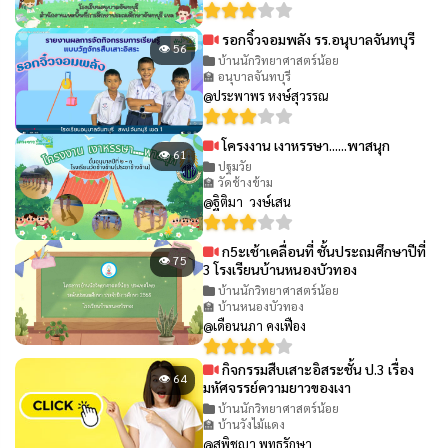
รอกจิ๋วจอมพลัง รร.อนุบาลจันทบุรี
👁 56
บ้านนักวิทยาศาสตร์น้อย
🏫 อนุบาลจันทบุรี
@ประพาพร หงษ์สุวรรณ
โครงงาน เงาหรรษา......พาสนุก
👁 61
ปฐมวัย
🏫 วัดช้างข้าม
@ฐิติมา วงษ์เสน
ก5ะเช้าเคลื่อนที่ ชั้นประถมศึกษาปีที่
👁 75
3 โรงเรียนบ้านหนองบัวทอง
บ้านนักวิทยาศาสตร์น้อย
🏫 บ้านหนองบัวทอง
@เดือนนภา คงเฟือง
กิจกรรมสืบเสาะอิสระชั้น ป.3 เรื่อง
👁 64
มหัศจรรย์ความยาวของเงา
บ้านนักวิทยาศาสตร์น้อย
🏫 บ้านวังไม้แดง
@สุพิชญา พุทธรักษา