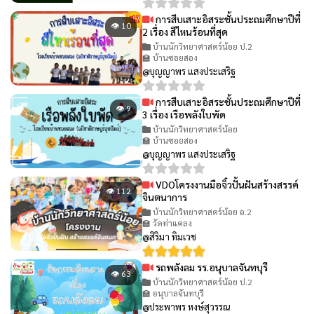
การสืบเสาะอิสระชั้นประถมศึกษาปีที่
👁 10
2 เรื่อง สีไหนร้อนที่สุด
บ้านนักวิทยาศาสตร์น้อย ป.2
🏫 บ้านซอยสอง
@บุญญาพร แสงประเสริฐ
การสืบเสาะอิสระชั้นประถมศึกษาปีที่
👁 9
3 เรื่อง เรือพลังใบพัด
บ้านนักวิทยาศาสตร์น้อย
🏫 บ้านซอยสอง
@บุญญาพร แสงประเสริฐ
VDOโครงงานมือจิ๋วปั้นฝันสร้างสรรค์
👁 112
จินตนาการ
บ้านนักวิทยาศาสตร์น้อย อ.2
🏫 วัดท่าแคลง
@สิริมา ทิมเวช
รถพลังลม รร.อนุบาลจันทบุรี
👁 63
บ้านนักวิทยาศาสตร์น้อย ป.2
🏫 อนุบาลจันทบุรี
@ประพาพร หงษ์สุวรรณ