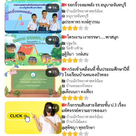
รอกจิ๋วจอมพลัง รร.อนุบาลจันทบุรี
👁 56
บ้านนักวิทยาศาสตร์น้อย
🏫 อนุบาลจันทบุรี
@ประพาพร หงษ์สุวรรณ
โครงงาน เงาหรรษา......พาสนุก
👁 61
ปฐมวัย
🏫 วัดช้างข้าม
@ฐิติมา วงษ์เสน
ก5ะเช้าเคลื่อนที่ ชั้นประถมศึกษาปีที่
👁 75
3 โรงเรียนบ้านหนองบัวทอง
บ้านนักวิทยาศาสตร์น้อย
🏫 บ้านหนองบัวทอง
@เดือนนภา คงเฟือง
กิจกรรมสืบเสาะอิสระชั้น ป.3 เรื่อง
👁 64
มหัศจรรย์ความยาวของเงา
บ้านนักวิทยาศาสตร์น้อย
🏫 บ้านวังไม้แดง
@สุพิชญา พุทธรักษา