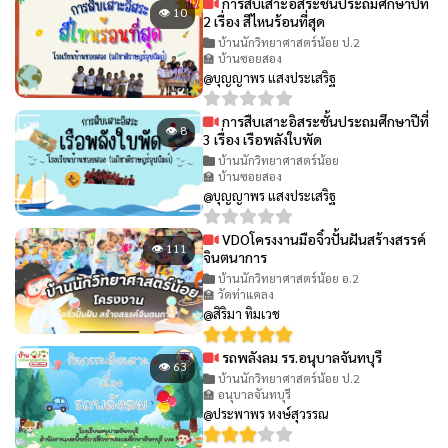
การสืบเสาะอิสระชั้นประถมศึกษาปีที่
👁 10
2 เรื่อง สีไหนร้อนที่สุด
บ้านนักวิทยาศาสตร์น้อย ป.2
🏫 บ้านซอยสอง
@บุญญาพร แสงประเสริฐ
การสืบเสาะอิสระชั้นประถมศึกษาปีที่
👁 8
3 เรื่อง เรือพลังใบพัด
บ้านนักวิทยาศาสตร์น้อย
🏫 บ้านซอยสอง
@บุญญาพร แสงประเสริฐ
VDOโครงงานมือจิ๋วปั้นฝันสร้างสรรค์
👁 111
จินตนาการ
บ้านนักวิทยาศาสตร์น้อย อ.2
🏫 วัดท่าแคลง
@สิริมา ทิมเวช
รถพลังลม รร.อนุบาลจันทบุรี
👁 63
บ้านนักวิทยาศาสตร์น้อย ป.2
🏫 อนุบาลจันทบุรี
@ประพาพร หงษ์สุวรรณ