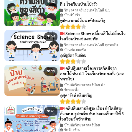
👁 82
ที่ 1 โรงเรียนบ้านโป่งวัว
วิทยาศาสตร์และเทคโนโลยี ป.1
🏫 บ้านโป่งวัว
@ปัทมาภรณ์ ลิ้มพงษ์ประเสริฐ
Science Show เปลี่ยนสี ไม่เปลี่ยนใจ
👁 54
โรงเรียนบ้านช่องกะพัด
วิทยาศาสตร์และเทคโนโลยี ทุกระดับ
🏫 บ้านช่องกะพัด
@ณัฐธิดา ทิมอ่อน
คลิปสืบเสาะเรื่องการสกัดสีจาก
👁 99
ดอกไม้ ชั้น ป.1 โรงเรียนวัดทองทั่ว (เอค
รพานิช)
บ้านนักวิทยาศาสตร์น้อย ป.1
🏫 วัดทองทั่ว
@สุดารัตน์ หลิมเจริญ
คลิปสืบเสาะอิสระ เรื่อง กำไลสีสวย
👁 61
ด้วยแบบรูปคณิต ชั้นประถมศึกษาปีที่ 3
โรงเรียนวัดช้างข้าม
บ้านนักวิทยาศาสตร์น้อย
🏫 วัดช้างข้าม