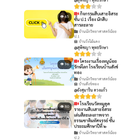
กิจกรรมสืบเสาะอิสระ
👁 65
ชั้น ป.1 เรื่อง นักสืบ
สารละลาย
บ้านนักวิทยาศาสตร์น้อย
ป.1
🏫 บ้านวังไม้แดง
@สุพิชญา พุทธรักษา
โครงงานเรื่องหนูน้อย
👁 96
รักษ์โลก โรงเรียนบ้านสังข์
ทอง
บ้านนักวิทยาศาสตร์น้อย
🏫 บ้านสังข์ทอง
@อังศุมาริน ดวงแก้ว
โรงเรียนวัดหมูดุด
👁 80
รายงานสืบเสาะอิสระ
เล่นสีละเลงภาพจาก
ธรรมชาติมหัศจรรย์ ชั้น
ประถมศึกษาปีที่ ๒
บ้านนักวิทยาศาสตร์น้อย
ป.2