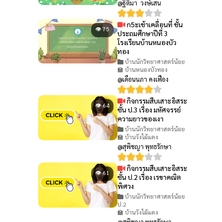
@ฐิติมา วงษ์เสน
ก5ะเช้าเคลื่อนที่ ชั้น
👁 75
ประถมศึกษาปีที่ 3
โรงเรียนบ้านหนองบัว
ทอง
บ้านนักวิทยาศาสตร์น้อย
🏫 บ้านหนองบัวทอง
@เดือนนภา คงเฟือง
กิจกรรมสืบเสาะอิสระ
👁 64
ชั้น ป.3 เรื่อง มหัศจรรย์
ความยาวของเงา
บ้านนักวิทยาศาสตร์น้อย
🏫 บ้านวังไม้แดง
@สุพิชญา พุทธรักษา
กิจกรรมสืบเสาะอิสระ
👁 61
ชั้น ป.2 เรื่อง เรขาคณิต
พิศวง
บ้านนักวิทยาศาสตร์น้อย
ป.2
🏫 บ้านวังไม้แดง
@สุพิชญา พุทธรักษา