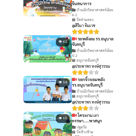
จินตนาการ
บ้านนักวิทยาศาสตร์น้อย
อ.2
🏫 วัดท่าแคลง
@สิริมา ทิมเวช
รถพลังลม รร.อนุบาล
👁 62
จันทบุรี
บ้านนักวิทยาศาสตร์น้อย
ป.2
🏫 อนุบาลจันทบุรี
@ประพาพร หงษ์สุวรรณ
รอกจิ๋วจอมพลัง
👁 54
รร.อนุบาลจันทบุรี
บ้านนักวิทยาศาสตร์น้อย
🏫 อนุบาลจันทบุรี
@ประพาพร หงษ์สุวรรณ
โครงงาน เงา
👁 60
หรรษา......พาสนุก
ปฐมวัย
🏫 วัดช้างข้าม