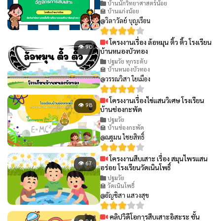
บ้านนักวิทยาศาสตร์น้อย
🏫 บ้านแก่งน้อย
@วิลาวัลย์ บุญเรือน
โครงงานเรื่อง ล้อหมุน ติ้ว ติ้ว โรงเรียน
👁 90
บ้านหนองบัวทอง
ปฐมวัย ทุกระดับ
🏫 บ้านหนองบัวทอง
@วรรณวิสา ใยเมือง
โครงงานเรื่องไข่แสนวิเศษ โรงเรียน
👁 98
บ้านช่องกะพัด
ปฐมวัย
🏫 บ้านช่องกะพัด
@ณฐมน ไชยสิทธิ์
โครงงานสืบเสาะ เรื่อง สมุนไพรแสน
👁 67
อร่อย โรงเรียนวัดเนินโพธิ์
ปฐมวัย
🏫 วัดเนินโพธิ์
@อัญชิสา แสวงสุข
คลิปวิดีโอการสืบเสาะอิสะระ ชั้น
👁 94