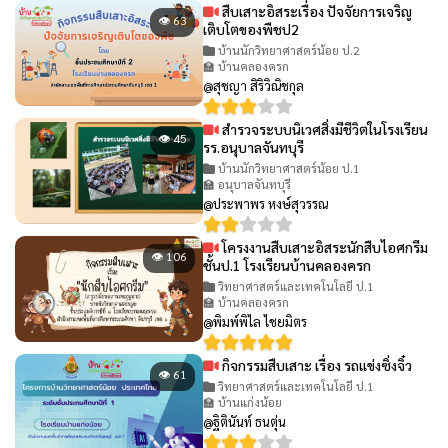
สืบเสาะอิสระเรื่อง ปัจจัยการเจริญ
👁 63
เติบโตของพืชป2
บ้านนักวิทยาศาสตร์น้อย ป.2
🏫 บ้านคลองครก
@สุชญา สิริวิณิชกุล
สำรวจระบบนิเวศสิ่งมีชีวิตในโรงเรียน
👁 45
รร.อนุบาลจันทบุรี
บ้านนักวิทยาศาสตร์น้อย ป.1
🏫 อนุบาลจันทบุรี
@ประพาพร หงษ์สุวรรณ
โครงงานสืบเสาะอิสระนักสืบไอศกรีม
👁 106
ชั้นป.1 โรงเรียนบ้านคลองครก
วิทยาศาสตร์และเทคโนโลยี ป.1
🏫 บ้านคลองครก
@พิมพ์พิไล ไชยมิตร
กิจกรรมสืบเสาะ เรื่อง รถแข่งซิ่งจิ๋ว
👁 61
วิทยาศาสตร์และเทคโนโลยี ป.1
🏫 บ้านแก่งน้อย
@ฐิตินันท์ ธนตุ่น