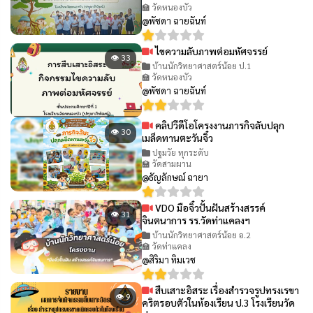
🏫 วัดหนองบัว
@พัชดา ฉายฉันท์
ไขความลับภาพต่อมหัศจรรย์
👁 33
บ้านนักวิทยาศาสตร์น้อย ป.1
🏫 วัดหนองบัว
@พัชดา ฉายฉันท์
คลิปวีดีโอโครงงานภารกิจลับปลุก
👁 30
เมล็ดทานตะวันจิ๋ว
ปฐมวัย ทุกระดับ
🏫 วัดสามผาน
@ธัญลักษณ์ ฉายา
VDO มือจิ๋วปั้นฝันสร้างสรรค์
👁 31
จินตนาการ รร.วัดท่าแคลงฯ
บ้านนักวิทยาศาสตร์น้อย อ.2
🏫 วัดท่าแคลง
@สิริมา ทิมเวช
สืบเสาะอิสระ เรื่องสำรวจรูปทรงเรขา
👁 9
คริตรอบตัวในห้องเรียน ป.3 โรงเรียนวัด