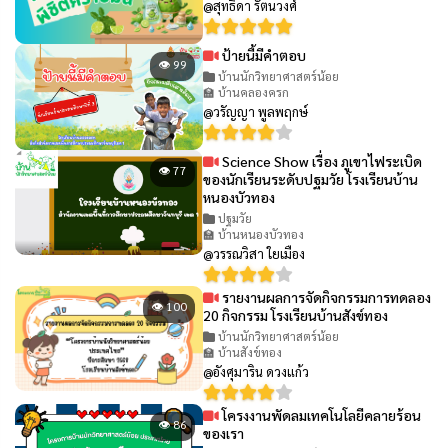
@สุทธิดา รัตนวงศ์
ป้ายนี้มีคำตอบ
👁 99
บ้านนักวิทยาศาสตร์น้อย
🏫 บ้านคลองครก
@วรัญญา พูลพฤกษ์
Science Show เรื่อง ภูเขาไฟระเบิด
👁 77
ของนักเรียนระดับปฐมวัย โรงเรียนบ้าน
หนองบัวทอง
ปฐมวัย
🏫 บ้านหนองบัวทอง
@วรรณวิสา ใยเมือง
รายงานผลการจัดกิจกรรมการทดลอง
👁 100
20 กิจกรรม โรงเรียนบ้านสังข์ทอง
บ้านนักวิทยาศาสตร์น้อย
🏫 บ้านสังข์ทอง
@อังศุมาริน ดวงแก้ว
โครงงานพัดลมเทคโนโลยีคลายร้อน
👁 86
ของเรา