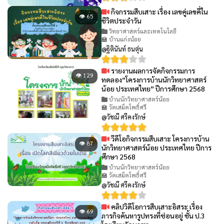
กิจกรรมสืบเสาะ เรื่อง เลขคู่เลขคี่ใน
👁 65
ชีวิตประจำวัน
วิทยาศาสตร์และเทคโนโลยี
🏫 บ้านแก่งน้อย
@ฐิตินันท์ ธนตุ่น
รายงานผลการจัดกิจกรรมการ
👁 129
ทดลอง“โครงการบ้านนักวิทยาศาสตร์
น้อย ประเทศไทย” ปีการศึกษา 2568
บ้านนักวิทยาศาสตร์น้อย
🏫 วัดเสม็ดโพธิ์ศรี
@วัชณี ศรีคงรักษ์
วีดีโอกิจกรรมสืบเสาะ โครงการบ้าน
👁 87
นักวิทยาศาสตร์น้อย ประเทศไทย ปีการ
ศึกษา 2568
บ้านนักวิทยาศาสตร์น้อย
🏫 วัดเสม็ดโพธิ์ศรี
@วัชณี ศรีคงรักษ์
คลิปวิดีโอการสืบเสาะอิสระ เรื่อง
👁 69
ภารกิจค้นหารูปทรงที่ซ่อนอยู่ ชั้น ป.3