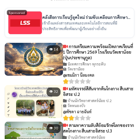
Sponsored
คลังสื่อการเรียนรู้ยุคใหม่ ร่วมขับเคลื่อนการศึกษา
ไทย
เข้าถึงแหล่งสารสนเทศและเทคโนโลยีการสอนที่มี
ประสิทธิภาพเพื่อพัฒนาผู้เรียนอย่างยั่งยืน
การเตรียมความพร้อมเปิดภาคเรียนที่
👁 14
1 ปีการศึกษา 2569 โรงเรียนวัดเขาน้อย
(ปุ่นประชานุกูล)
นิเทศการศึกษา ทุกระดับ
🏫 วัดเขาน้อย
@เขมมิกา นีลมงคล
มหัศจรรย์สีสันจากต้นโกงกาง สืบเสาะ
👁 32
อิสระ ป.2
บ้านนักวิทยาศาสตร์น้อย ป.2
🏫 วัดหนองบัว
@พัชดา ฉายฉันท์
ตามหาความลับสีย้อมรักษ์โลกของราก
👁 30
สดโกงกาง สืบเสาะอิสระ ป.3
บ้านนักวิทยาศาสตร์น้อย