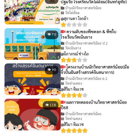
ปฐมวัย โรงดรียนวัดไผ่ล้อม(อินทก์อุทัย)
บ้านนักวิทยาศาสตร์น้อย
🏫 วัดไผ่ล้อม
@สุกานดา ใจกล้า
ความลับของพืชดอก & พืชใบ
👁 70
โรงเรียนวัดเนินยาง
บ้านนักวิทยาศาสตร์น้อย ป.2
🏫 วัดเนินยาง
@นิภาภรณ์ ช่างไถ
โครงงานบ้านนักวิทยาศาสตร์น้อย(มือ
👁 90
จิ๋วปั้นฝันสร้างสรรค์จินตนาการ)
บ้านนักวิทยาศาสตร์น้อย อ.2
🏫 วัดท่าแคลง
@สิริมา ทิมเวช
ผลการทดลองบ้านวิทยาศาสตร์น้อย
👁 118
ปี68
บ้านนักวิทยาศาสตร์น้อย
🏫 วัดท่าแคลง
@สิริมา ทิมเวช