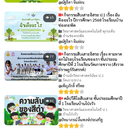
@ณัฐธิดา ทิมอ่อน
กิจกรรมสืบเสาะอิสระ ป.1 เรื่อง ฉัน
👁 65
คืออะไร ปีการศึกษา 2568 โรงเรียนบ้าน
ช่องกะพัด
วิทยาศาสตร์และเทคโนโลยี ทุกระดับ
🏫 บ้านช่องกะพัด
@ณัฐธิดา ทิมอ่อน
กิจกรรมสืบเสาะอิสระ เรื่อง ตามหาด
👁 77
อกไม้รอบโรงเรียนของเรา ชั้นประถม
ศึกษาปีที่ 2 โรงเรียนวัดเกาะขวาง (สังวาล
ย์ราษฎร์รังสรรค์)
บ้านนักวิทยาศาสตร์น้อย ป.2
🏫 วัดเกาะขวาง
@เพ็ญภักดิ์ ศรีพอ
คลิปวีดีโอสืบเสาะ ชั้นประถมศึกษาปี
👁 81
ที่ 1 โรงเรียนบ้านโป่งวัว
วิทยาศาสตร์และเทคโนโลยี ป.1
🏫 บ้านโป่งวัว
@ปัทมาภรณ์ ลิ้มพงษ์ประเสริฐ