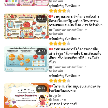
🏫 วัดรำพัน
@จันทร์เพ็ญ อินทร์โอภาศ
รายงานผลการจัดกิจกรรมสืบเสาะ
👁 84
อิสระ เรื่อง แคร็ก แคร็ก ปริศนาความ
กรอบของแอปเปิ้ล ชั้นป.2 รร.วัดรำพันฯ
บ้านนักวิทยาศาสตร์น้อย ป.2
🏫 วัดรำพัน
@จันทร์เพ็ญ อินทร์โอภาศ
รายงานผลการจัดกิจกรรมการสืบ
👁 86
เสาะอิสระ “ส้มหลายใจ & มะเขือเทศใจ
เดียว” ชั้นประถมศึกษาปีที่ 1 รร.วัดรำ
พันฯ
บ้านนักวิทยาศาสตร์น้อย ป.1
🏫 วัดรำพัน
@จันทร์เพ็ญ อินทร์โอภาศ
โครงงาน เรื่อง หนูชอบเล่นกระดาษ
👁 93
โรงเรียนวัดดอนตาล
ปฐมวัย
🏫 วัดดอนตาล
@พรรณวดี วรรณราศรี