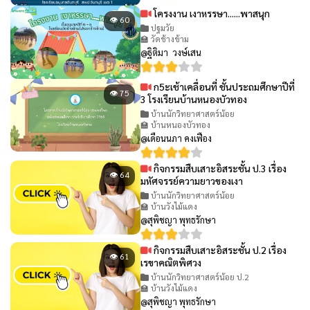
โครงงาน เงาหรรษา......พาสนุก
👁 60
ปฐมวัย
🏫 วัดช้างข้าม
@ฐิติมา วงษ์เสน
ก5ะเช้าเคลื่อนที่ ชั้นประถมศึกษาปีที่
👁 75
3 โรงเรียนบ้านหนองบัวทอง
บ้านนักวิทยาศาสตร์น้อย
🏫 บ้านหนองบัวทอง
@เดือนนภา คงเฟือง
กิจกรรมสืบเสาะอิสระชั้น ป.3 เรื่อง
👁 64
มหัศจรรย์ความยาวของเงา
บ้านนักวิทยาศาสตร์น้อย
🏫 บ้านวังไม้แดง
@สุพิชญา พุทธรักษา
กิจกรรมสืบเสาะอิสระชั้น ป.2 เรื่อง
👁 61
เรขาคณิตพิศวง
บ้านนักวิทยาศาสตร์น้อย ป.2
🏫 บ้านวังไม้แดง
@สุพิชญา พุทธรักษา