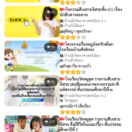
กิจกรรมสืบเสาะอิสระชั้น ป.1 เรื่อง
👁 65
นักสืบสารละลาย
บ้านนักวิทยาศาสตร์น้อย ป.1
🏫 บ้านวังไม้แดง
@สุพิชญา พุทธรักษา
โครงงานเรื่องหนูน้อยรักษ์โลก
👁 96
โรงเรียนบ้านสังข์ทอง
บ้านนักวิทยาศาสตร์น้อย
🏫 บ้านสังข์ทอง
@อังศุมาริน ดวงแก้ว
โรงเรียนวัดหมูดุด รายงานสืบเสาะ
👁 81
อิสระ เล่นสีละเลงภาพจากธรรมชาติ
มหัศจรรย์ ชั้นประถมศึกษาปีที่ ๒
บ้านนักวิทยาศาสตร์น้อย ป.2
🏫 วัดหมูดุด
@กรรณิการ์ เพียป้อง
โรงเรียนวัดหมูดุด รายงานสืบเสาะ
👁 107
อิสระ สิ่งมีชีวิตในนมเปรี้ยว ชั้นประถม
ศึกษาปีที่ 3