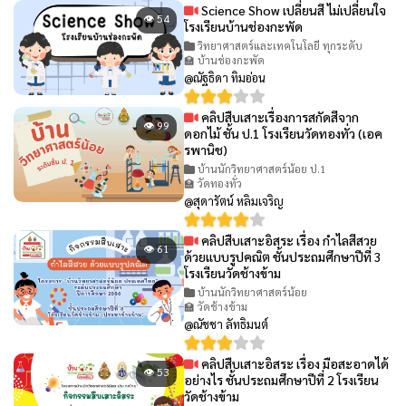
Science Show เปลี่ยนสี ไม่เปลี่ยนใจ
👁 54
โรงเรียนบ้านช่องกะพัด
วิทยาศาสตร์และเทคโนโลยี ทุกระดับ
🏫 บ้านช่องกะพัด
@ณัฐธิดา ทิมอ่อน
คลิปสืบเสาะเรื่องการสกัดสีจาก
👁 99
ดอกไม้ ชั้น ป.1 โรงเรียนวัดทองทั่ว (เอค
รพานิช)
บ้านนักวิทยาศาสตร์น้อย ป.1
🏫 วัดทองทั่ว
@สุดารัตน์ หลิมเจริญ
คลิปสืบเสาะอิสระ เรื่อง กำไลสีสวย
👁 61
ด้วยแบบรูปคณิต ชั้นประถมศึกษาปีที่ 3
โรงเรียนวัดช้างข้าม
บ้านนักวิทยาศาสตร์น้อย
🏫 วัดช้างข้าม
@ณัชชา ลัทธิมนต์
คลิปสืบเสาะอิสระ เรื่อง มือสะอาดได้
👁 53
อย่างไร ชั้นประถมศึกษาปีที่ 2 โรงเรียน
วัดช้างข้าม