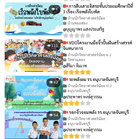
การสืบเสาะอิสระชั้นประถมศึกษาปีที่
👁 6
3 เรื่อง เรือพลังใบพัด
บ้านนักวิทยาศาสตร์น้อย
🏫 บ้านซอยสอง
@บุญญาพร แสงประเสริฐ
VDOโครงงานมือจิ๋วปั้นฝันสร้างสรรค์
👁 111
จินตนาการ
บ้านนักวิทยาศาสตร์น้อย อ.2
🏫 วัดท่าแคลง
@สิริมา ทิมเวช
รถพลังลม รร.อนุบาลจันทบุรี
👁 62
บ้านนักวิทยาศาสตร์น้อย ป.2
🏫 อนุบาลจันทบุรี
@ประพาพร หงษ์สุวรรณ
รอกจิ๋วจอมพลัง รร.อนุบาลจันทบุรี
👁 54
บ้านนักวิทยาศาสตร์น้อย
🏫 อนุบาลจันทบุรี
@ประพาพร หงษ์สุวรรณ