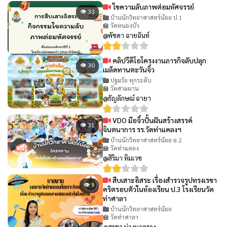
ไขความลับภาพต่อมหัศจรรย์
👁 33
บ้านนักวิทยาศาสตร์น้อย ป.1
🏫 วัดหนองบัว
@พัชดา ฉายฉันท์
คลิปวีดีโอโครงงานภารกิจลับปลุก
👁 30
เมล็ดทานตะวันจิ๋ว
ปฐมวัย ทุกระดับ
🏫 วัดสามผาน
@ธัญลักษณ์ ฉายา
VDO มือจิ๋วปั้นฝันสร้างสรรค์
👁 31
จินตนาการ รร.วัดท่าแคลงฯ
บ้านนักวิทยาศาสตร์น้อย อ.2
🏫 วัดท่าแคลง
@สิริมา ทิมเวช
สืบเสาะอิสระ เรื่องสำรวจรูปทรงเรขา
👁 9
คริตรอบตัวในห้องเรียน ป.3 โรงเรียนวัด
ท่าศาลา
บ้านนักวิทยาศาสตร์น้อย
🏫 วัดท่าศาลา
@ศรุชา ม่วงนาครอง