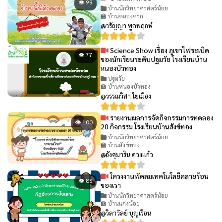
👁 99
บ้านนักวิทยาศาสตร์น้อย
🏫 บ้านคลองครก
@วรัญญา พูลพฤกษ์
Science Show เรื่อง ภูเขาไฟระเบิด
👁 77
ของนักเรียนระดับปฐมวัย โรงเรียนบ้าน
หนองบัวทอง
ปฐมวัย
🏫 บ้านหนองบัวทอง
@วรรณวิสา ใยเมือง
รายงานผลการจัดกิจกรรมการทดลอง
👁 100
20 กิจกรรม โรงเรียนบ้านสังข์ทอง
บ้านนักวิทยาศาสตร์น้อย
🏫 บ้านสังข์ทอง
@อังศุมาริน ดวงแก้ว
โครงงานพัดลมเทคโนโลยีคลายร้อน
👁 86
ของเรา
บ้านนักวิทยาศาสตร์น้อย
🏫 บ้านแก่งน้อย
@วิลาวัลย์ บุญเรือน