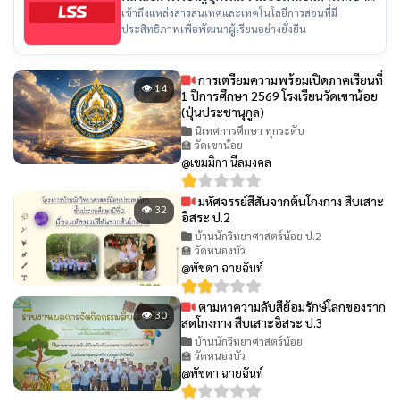
ไทย
เข้าถึงแหล่งสารสนเทศและเทคโนโลยีการสอนที่มี
ประสิทธิภาพเพื่อพัฒนาผู้เรียนอย่างยั่งยืน
การเตรียมความพร้อมเปิดภาคเรียนที่
👁 14
1 ปีการศึกษา 2569 โรงเรียนวัดเขาน้อย
(ปุ่นประชานุกูล)
นิเทศการศึกษา ทุกระดับ
🏫 วัดเขาน้อย
@เขมมิกา นีลมงคล
มหัศจรรย์สีสันจากต้นโกงกาง สืบเสาะ
👁 32
อิสระ ป.2
บ้านนักวิทยาศาสตร์น้อย ป.2
🏫 วัดหนองบัว
@พัชดา ฉายฉันท์
ตามหาความลับสีย้อมรักษ์โลกของราก
👁 30
สดโกงกาง สืบเสาะอิสระ ป.3
บ้านนักวิทยาศาสตร์น้อย
🏫 วัดหนองบัว
@พัชดา ฉายฉันท์