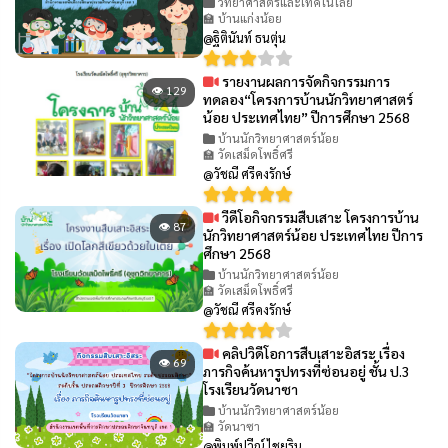
วิทยาศาสตร์และเทคโนโลยี
🏫 บ้านแก่งน้อย
@ฐิตินันท์ ธนตุ่น
รายงานผลการจัดกิจกรรมการ
👁 129
ทดลอง“โครงการบ้านนักวิทยาศาสตร์
น้อย ประเทศไทย” ปีการศึกษา 2568
บ้านนักวิทยาศาสตร์น้อย
🏫 วัดเสม็ดโพธิ์ศรี
@วัชณี ศรีคงรักษ์
วีดีโอกิจกรรมสืบเสาะ โครงการบ้าน
👁 87
นักวิทยาศาสตร์น้อย ประเทศไทย ปีการ
ศึกษา 2568
บ้านนักวิทยาศาสตร์น้อย
🏫 วัดเสม็ดโพธิ์ศรี
@วัชณี ศรีคงรักษ์
คลิปวิดีโอการสืบเสาะอิสระ เรื่อง
👁 69
ภารกิจค้นหารูปทรงที่ซ่อนอยู่ ชั้น ป.3
โรงเรียนวัดนาซา
บ้านนักวิทยาศาสตร์น้อย
🏫 วัดนาซา
@พิมพ์ปวีณ์ ไชยริน