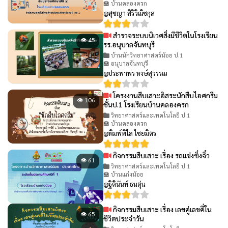
🏫 บ้านคลองครก
@สุชญา สิริวิณิชกุล
สำรวจระบบนิเวศสิ่งมีชีวิตในโรงเรียน
👁 45
รร.อนุบาลจันทบุรี
บ้านนักวิทยาศาสตร์น้อย ป.1
🏫 อนุบาลจันทบุรี
@ประพาพร หงษ์สุวรรณ
โครงงานสืบเสาะอิสระนักสืบไอศกรีม
👁 106
ชั้นป.1 โรงเรียนบ้านคลองครก
วิทยาศาสตร์และเทคโนโลยี ป.1
🏫 บ้านคลองครก
@พิมพ์พิไล ไชยมิตร
กิจกรรมสืบเสาะ เรื่อง รถแข่งซิ่งจิ๋ว
👁 61
วิทยาศาสตร์และเทคโนโลยี ป.1
🏫 บ้านแก่งน้อย
@ฐิตินันท์ ธนตุ่น
กิจกรรมสืบเสาะ เรื่อง เลขคู่เลขคี่ใน
👁 65
ชีวิตประจำวัน