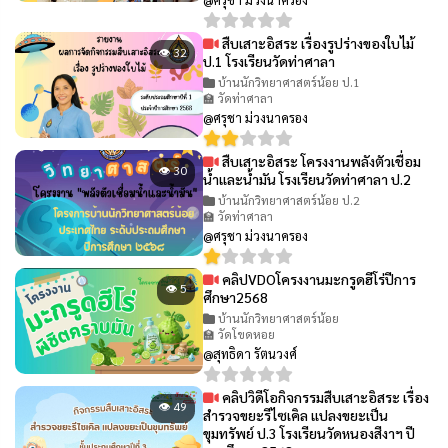
สืบเสาะอิสระ เรื่องรูปร่างของใบไม้
👁 32
ป.1 โรงเรียนวัดท่าศาลา
บ้านนักวิทยาศาสตร์น้อย ป.1
🏫 วัดท่าศาลา
@ศรุชา ม่วงนาครอง
สืบเสาะอิสระ โครงงานพลังตัวเชื่อม
👁 30
น้ำและน้ำมัน โรงเรียนวัดท่าศาลา ป.2
บ้านนักวิทยาศาสตร์น้อย ป.2
🏫 วัดท่าศาลา
@ศรุชา ม่วงนาครอง
คลิปVDOโครงงานมะกรูดฮีโร่ปีการ
👁 5
ศึกษา2568
บ้านนักวิทยาศาสตร์น้อย
🏫 วัดโขดหอย
@สุทธิดา รัตนวงศ์
คลิปวิดีโอกิจกรรมสืบเสาะอิสระ เรื่อง
👁 49
สำรวจขยะรีไซเคิล แปลงขยะเป็น
ขุมทรัพย์ ป.3 โรงเรียนวัดหนองสีงาฯ ปี