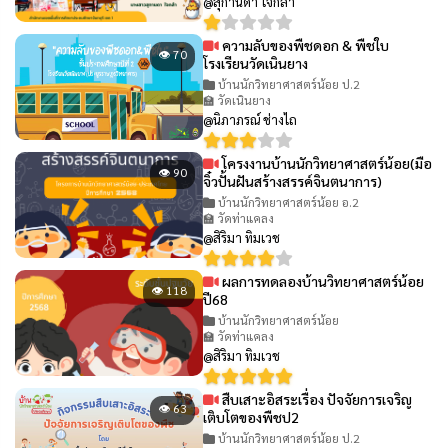
@สุกานดา ใจกล้า
ความลับของพืชดอก & พืชใบ
👁 70
โรงเรียนวัดเนินยาง
บ้านนักวิทยาศาสตร์น้อย ป.2
🏫 วัดเนินยาง
@นิภาภรณ์ ช่างไถ
โครงงานบ้านนักวิทยาศาสตร์น้อย(มือ
👁 90
จิ๋วปั้นฝันสร้างสรรค์จินตนาการ)
บ้านนักวิทยาศาสตร์น้อย อ.2
🏫 วัดท่าแคลง
@สิริมา ทิมเวช
ผลการทดลองบ้านวิทยาศาสตร์น้อย
👁 118
ปี68
บ้านนักวิทยาศาสตร์น้อย
🏫 วัดท่าแคลง
@สิริมา ทิมเวช
สืบเสาะอิสระเรื่อง ปัจจัยการเจริญ
👁 63
เติบโตของพืชป2
บ้านนักวิทยาศาสตร์น้อย ป.2