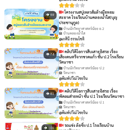
โครงงานสบู่เหลวส้มล้างมือหอม
👁 89
สะอาด โรงเรียนบ้านคลองน้ำใส(บุญ
ประชานุกูล)
บ้านนักวิทยาศาสตร์น้อย อ.2
🏫 บ้านคลองน้ำใส
@เกศินี ธรรมโชติ
คลิปวิดีโอการสืบเสาะอิสระ เรื่อง
👁 74
เสียงดนตรีจากขวดแก้ว ชั้น ป.2 โรงเรียน
วัดนาซา
บ้านนักวิทยาศาสตร์น้อย ป.2
🏫 วัดนาซา
@พิมพ์ปวีณ์ ไชยริน
คลิปวิดีโอการสืบเสาะอิสระ เรื่อง
👁 81
พัดลมส่ายหน้า ชั้น ป.1 โรงเรียนวัดนาซา
บ้านนักวิทยาศาสตร์น้อย ป.1
🏫 วัดนาซา
@พิมพ์ปวีณ์ ไชยริน
รถแข่ง ล้อซิ่ง ป.1 โรงเรียนบ้าน
👁 101