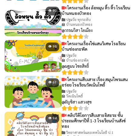
โครงงานเรื่อง ล้อหมุน ติ้ว ติ้ว โรงเรียน
👁 90
บ้านหนองบัวทอง
ปฐมวัย ทุกระดับ
🏫 บ้านหนองบัวทอง
@วรรณวิสา ใยเมือง
โครงงานเรื่องไข่แสนวิเศษ โรงเรียน
👁 98
บ้านช่องกะพัด
ปฐมวัย
🏫 บ้านช่องกะพัด
@ณฐมน ไชยสิทธิ์
โครงงานสืบเสาะ เรื่อง สมุนไพรแสน
👁 67
อร่อย โรงเรียนวัดเนินโพธิ์
ปฐมวัย
🏫 วัดเนินโพธิ์
@อัญชิสา แสวงสุข
คลิปวิดีโอการสืบเสาะอิสะระ ชั้น
👁 94
ประถมศึกษาปีที่ 1-3 โรงเรียนบ้านสังข์
ทอง
วิทยาศาสตร์และเทคโนโลยี ป.1