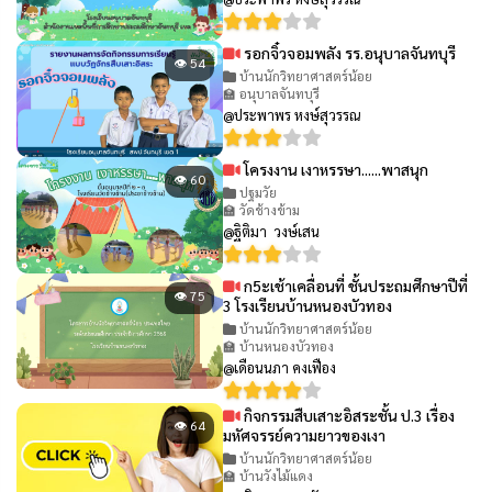
รอกจิ๋วจอมพลัง รร.อนุบาลจันทบุรี
👁 54
บ้านนักวิทยาศาสตร์น้อย
🏫 อนุบาลจันทบุรี
@ประพาพร หงษ์สุวรรณ
โครงงาน เงาหรรษา......พาสนุก
👁 60
ปฐมวัย
🏫 วัดช้างข้าม
@ฐิติมา วงษ์เสน
ก5ะเช้าเคลื่อนที่ ชั้นประถมศึกษาปีที่
👁 75
3 โรงเรียนบ้านหนองบัวทอง
บ้านนักวิทยาศาสตร์น้อย
🏫 บ้านหนองบัวทอง
@เดือนนภา คงเฟือง
กิจกรรมสืบเสาะอิสระชั้น ป.3 เรื่อง
👁 64
มหัศจรรย์ความยาวของเงา
บ้านนักวิทยาศาสตร์น้อย
🏫 บ้านวังไม้แดง