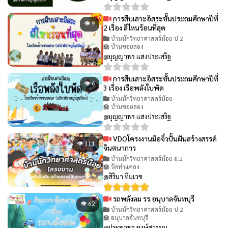
การสืบเสาะอิสระชั้นประถมศึกษาปีที่
👁 9
2 เรื่อง สีไหนร้อนที่สุด
บ้านนักวิทยาศาสตร์น้อย ป.2
🏫 บ้านซอยสอง
@บุญญาพร แสงประเสริฐ
การสืบเสาะอิสระชั้นประถมศึกษาปีที่
👁 6
3 เรื่อง เรือพลังใบพัด
บ้านนักวิทยาศาสตร์น้อย
🏫 บ้านซอยสอง
@บุญญาพร แสงประเสริฐ
VDOโครงงานมือจิ๋วปั้นฝันสร้างสรรค์
👁 111
จินตนาการ
บ้านนักวิทยาศาสตร์น้อย อ.2
🏫 วัดท่าแคลง
@สิริมา ทิมเวช
รถพลังลม รร.อนุบาลจันทบุรี
👁 62
บ้านนักวิทยาศาสตร์น้อย ป.2
🏫 อนุบาลจันทบุรี
@ประพาพร หงษ์สุวรรณ