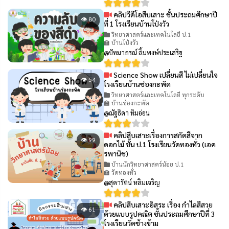
คลิปวีดีโอสืบเสาะ ชั้นประถมศึกษาปี
👁 80
ที่ 1 โรงเรียนบ้านโป่งวัว
วิทยาศาสตร์และเทคโนโลยี ป.1
🏫 บ้านโป่งวัว
@ปัทมาภรณ์ ลิ้มพงษ์ประเสริฐ
Science Show เปลี่ยนสี ไม่เปลี่ยนใจ
👁 54
โรงเรียนบ้านช่องกะพัด
วิทยาศาสตร์และเทคโนโลยี ทุกระดับ
🏫 บ้านช่องกะพัด
@ณัฐธิดา ทิมอ่อน
คลิปสืบเสาะเรื่องการสกัดสีจาก
👁 99
ดอกไม้ ชั้น ป.1 โรงเรียนวัดทองทั่ว (เอค
รพานิช)
บ้านนักวิทยาศาสตร์น้อย ป.1
🏫 วัดทองทั่ว
@สุดารัตน์ หลิมเจริญ
คลิปสืบเสาะอิสระ เรื่อง กำไลสีสวย
👁 61
ด้วยแบบรูปคณิต ชั้นประถมศึกษาปีที่ 3
โรงเรียนวัดช้างข้าม