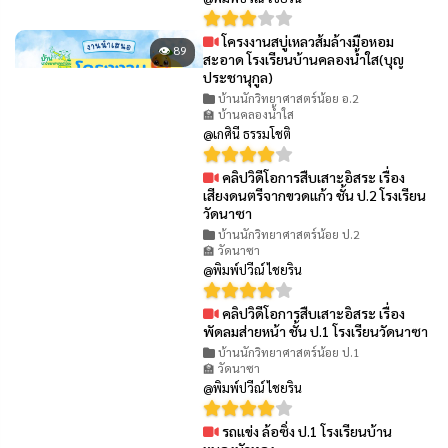
โครงงานสบู่เหลวส้มล้างมือหอม
👁 89
สะอาด โรงเรียนบ้านคลองน้ำใส(บุญ
ประชานุกูล)
บ้านนักวิทยาศาสตร์น้อย อ.2
🏫 บ้านคลองน้ำใส
@เกศินี ธรรมโชติ
คลิปวิดีโอการสืบเสาะอิสระ เรื่อง
👁 74
เสียงดนตรีจากขวดแก้ว ชั้น ป.2 โรงเรียน
วัดนาซา
บ้านนักวิทยาศาสตร์น้อย ป.2
🏫 วัดนาซา
@พิมพ์ปวีณ์ ไชยริน
คลิปวิดีโอการสืบเสาะอิสระ เรื่อง
👁 81
พัดลมส่ายหน้า ชั้น ป.1 โรงเรียนวัดนาซา
บ้านนักวิทยาศาสตร์น้อย ป.1
🏫 วัดนาซา
@พิมพ์ปวีณ์ ไชยริน
รถแข่ง ล้อซิ่ง ป.1 โรงเรียนบ้าน
👁 101