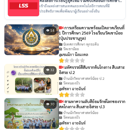
คลังสื่อการเรียนรู้ยุคใหม่ ร่วมขับเคลื่อนการศึกษา
ไทย
เข้าถึงแหล่งสารสนเทศและเทคโนโลยีการสอนที่มี
ประสิทธิภาพเพื่อพัฒนาผู้เรียนอย่างยั่งยืน
การเตรียมความพร้อมเปิดภาคเรียนที่
👁 14
1 ปีการศึกษา 2569 โรงเรียนวัดเขาน้อย
(ปุ่นประชานุกูล)
นิเทศการศึกษา ทุกระดับ
🏫 วัดเขาน้อย
@เขมมิกา นีลมงคล
มหัศจรรย์สีสันจากต้นโกงกาง สืบเสาะ
👁 32
อิสระ ป.2
บ้านนักวิทยาศาสตร์น้อย ป.2
🏫 วัดหนองบัว
@พัชดา ฉายฉันท์
ตามหาความลับสีย้อมรักษ์โลกของราก
👁 30
สดโกงกาง สืบเสาะอิสระ ป.3
บ้านนักวิทยาศาสตร์น้อย
🏫 วัดหนองบัว
@พัชดา ฉายฉันท์