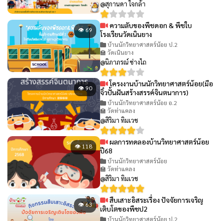
@สุกานดา ใจกล้า
ความลับของพืชดอก & พืชใบ
👁 69
โรงเรียนวัดเนินยาง
บ้านนักวิทยาศาสตร์น้อย ป.2
🏫 วัดเนินยาง
@นิภาภรณ์ ช่างไถ
โครงงานบ้านนักวิทยาศาสตร์น้อย(มือ
👁 90
จิ๋วปั้นฝันสร้างสรรค์จินตนาการ)
บ้านนักวิทยาศาสตร์น้อย อ.2
🏫 วัดท่าแคลง
@สิริมา ทิมเวช
ผลการทดลองบ้านวิทยาศาสตร์น้อย
👁 118
ปี68
บ้านนักวิทยาศาสตร์น้อย
🏫 วัดท่าแคลง
@สิริมา ทิมเวช
สืบเสาะอิสระเรื่อง ปัจจัยการเจริญ
👁 63
เติบโตของพืชป2
บ้านนักวิทยาศาสตร์น้อย ป.2