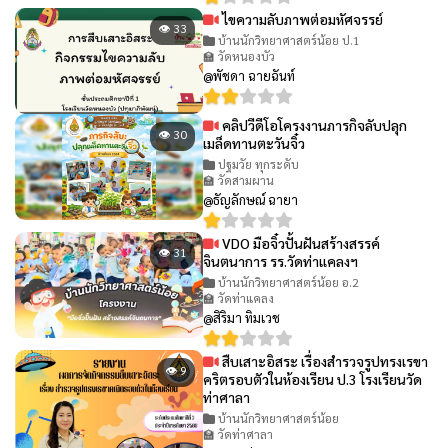
ไขความลับภาพต่อมหัศจรรย์
👁 33
บ้านนักวิทยาศาสตร์น้อย ป.1
🏫 วัดหนองบัว
@พัชดา ฉายฉันท์
คลิปวีดีโอโครงงานภารกิจลับปลุก
👁 30
เมล็ดทานตะวันจิ๋ว
ปฐมวัย ทุกระดับ
🏫 วัดสามผาน
@ธัญลักษณ์ ฉายา
VDO มือจิ๋วปั้นฝันสร้างสรรค์
👁 31
จินตนาการ รร.วัดท่าแคลงฯ
บ้านนักวิทยาศาสตร์น้อย อ.2
🏫 วัดท่าแคลง
@สิริมา ทิมเวช
สืบเสาะอิสระ เรื่องสำรวจรูปทรงเรขา
👁 9
คริตรอบตัวในห้องเรียน ป.3 โรงเรียนวัด
ท่าศาลา
บ้านนักวิทยาศาสตร์น้อย
🏫 วัดท่าศาลา