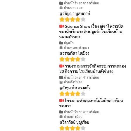
👁 99
บ้านนักวิทยาศาสตร์น้อย
🏫 บ้านคลองครก
@วรัญญา พูลพฤกษ์
Science Show เรื่อง ภูเขาไฟระเบิด
👁 77
ของนักเรียนระดับปฐมวัย โรงเรียนบ้าน
หนองบัวทอง
ปฐมวัย
🏫 บ้านหนองบัวทอง
@วรรณวิสา ใยเมือง
รายงานผลการจัดกิจกรรมการทดลอง
👁 100
20 กิจกรรม โรงเรียนบ้านสังข์ทอง
บ้านนักวิทยาศาสตร์น้อย
🏫 บ้านสังข์ทอง
@อังศุมาริน ดวงแก้ว
โครงงานพัดลมเทคโนโลยีคลายร้อน
👁 86
ของเรา
บ้านนักวิทยาศาสตร์น้อย
🏫 บ้านแก่งน้อย
@วิลาวัลย์ บุญเรือน