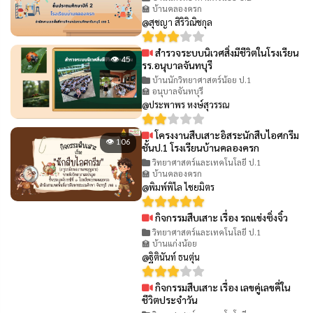
🏫 บ้านคลองครก
@สุชญา สิริวิณิชกุล
สำรวจระบบนิเวศสิ่งมีชีวิตในโรงเรียน
👁 45
รร.อนุบาลจันทบุรี
บ้านนักวิทยาศาสตร์น้อย ป.1
🏫 อนุบาลจันทบุรี
@ประพาพร หงษ์สุวรรณ
โครงงานสืบเสาะอิสระนักสืบไอศกรีม
👁 106
ชั้นป.1 โรงเรียนบ้านคลองครก
วิทยาศาสตร์และเทคโนโลยี ป.1
🏫 บ้านคลองครก
@พิมพ์พิไล ไชยมิตร
กิจกรรมสืบเสาะ เรื่อง รถแข่งซิ่งจิ๋ว
👁 61
วิทยาศาสตร์และเทคโนโลยี ป.1
🏫 บ้านแก่งน้อย
@ฐิตินันท์ ธนตุ่น
กิจกรรมสืบเสาะ เรื่อง เลขคู่เลขคี่ใน
👁 65
ชีวิตประจำวัน