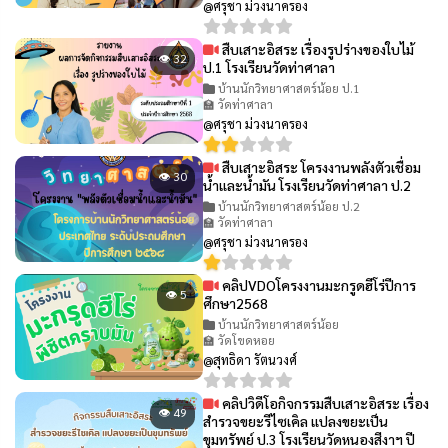
@ศรุชา ม่วงนาครอง
สืบเสาะอิสระ เรื่องรูปร่างของใบไม้
👁 32
ป.1 โรงเรียนวัดท่าศาลา
บ้านนักวิทยาศาสตร์น้อย ป.1
🏫 วัดท่าศาลา
@ศรุชา ม่วงนาครอง
สืบเสาะอิสระ โครงงานพลังตัวเชื่อม
👁 30
น้ำและน้ำมัน โรงเรียนวัดท่าศาลา ป.2
บ้านนักวิทยาศาสตร์น้อย ป.2
🏫 วัดท่าศาลา
@ศรุชา ม่วงนาครอง
คลิปVDOโครงงานมะกรูดฮีโร่ปีการ
👁 5
ศึกษา2568
บ้านนักวิทยาศาสตร์น้อย
🏫 วัดโขดหอย
@สุทธิดา รัตนวงศ์
คลิปวิดีโอกิจกรรมสืบเสาะอิสระ เรื่อง
👁 49
สำรวจขยะรีไซเคิล แปลงขยะเป็น
ขุมทรัพย์ ป.3 โรงเรียนวัดหนองสีงาฯ ปี