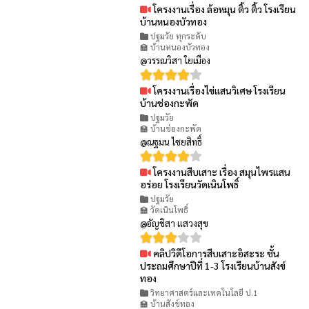
โครงงานเรื่อง ล้อหมุน ติ้ว ติ้ว โรงเรียน
👁 90
บ้านหนองบัวทอง
ปฐมวัย ทุกระดับ
🏫 บ้านหนองบัวทอง
@วรรณวิสา ใยเมือง
โครงงานเรื่องไข่แสนวิเศษ โรงเรียน
👁 98
บ้านช่องกะพัด
ปฐมวัย
🏫 บ้านช่องกะพัด
@ณฐมน ไชยสิทธิ์
โครงงานสืบเสาะ เรื่อง สมุนไพรแสน
👁 67
อร่อย โรงเรียนวัดเนินโพธิ์
ปฐมวัย
🏫 วัดเนินโพธิ์
@อัญชิสา แสวงสุข
คลิปวิดีโอการสืบเสาะอิสะระ ชั้น
👁 94
ประถมศึกษาปีที่ 1-3 โรงเรียนบ้านสังข์
ทอง
วิทยาศาสตร์และเทคโนโลยี ป.1
🏫 บ้านสังข์ทอง