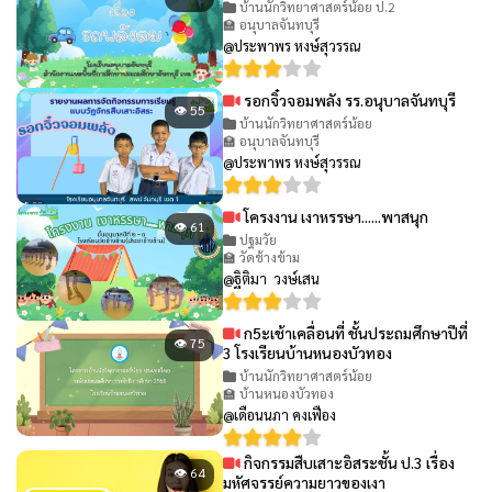
บ้านนักวิทยาศาสตร์น้อย ป.2
🏫 อนุบาลจันทบุรี
@ประพาพร หงษ์สุวรรณ
รอกจิ๋วจอมพลัง รร.อนุบาลจันทบุรี
👁 55
บ้านนักวิทยาศาสตร์น้อย
🏫 อนุบาลจันทบุรี
@ประพาพร หงษ์สุวรรณ
โครงงาน เงาหรรษา......พาสนุก
👁 61
ปฐมวัย
🏫 วัดช้างข้าม
@ฐิติมา วงษ์เสน
ก5ะเช้าเคลื่อนที่ ชั้นประถมศึกษาปีที่
👁 75
3 โรงเรียนบ้านหนองบัวทอง
บ้านนักวิทยาศาสตร์น้อย
🏫 บ้านหนองบัวทอง
@เดือนนภา คงเฟือง
กิจกรรมสืบเสาะอิสระชั้น ป.3 เรื่อง
👁 64
มหัศจรรย์ความยาวของเงา