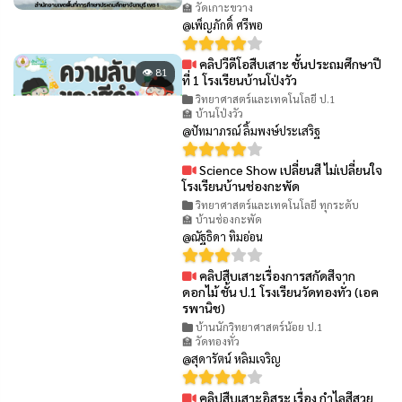
🏫 วัดเกาะขวาง
@เพ็ญภักดิ์ ศรีพอ
คลิปวีดีโอสืบเสาะ ชั้นประถมศึกษาปี
👁 81
ที่ 1 โรงเรียนบ้านโป่งวัว
วิทยาศาสตร์และเทคโนโลยี ป.1
🏫 บ้านโป่งวัว
@ปัทมาภรณ์ ลิ้มพงษ์ประเสริฐ
Science Show เปลี่ยนสี ไม่เปลี่ยนใจ
👁 54
โรงเรียนบ้านช่องกะพัด
วิทยาศาสตร์และเทคโนโลยี ทุกระดับ
🏫 บ้านช่องกะพัด
@ณัฐธิดา ทิมอ่อน
คลิปสืบเสาะเรื่องการสกัดสีจาก
👁 99
ดอกไม้ ชั้น ป.1 โรงเรียนวัดทองทั่ว (เอค
รพานิช)
บ้านนักวิทยาศาสตร์น้อย ป.1
🏫 วัดทองทั่ว
@สุดารัตน์ หลิมเจริญ
คลิปสืบเสาะอิสระ เรื่อง กำไลสีสวย