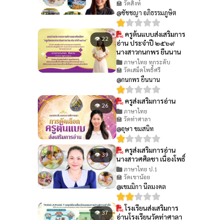
🏫 วัดสิงห์
@ชัชชญา อภิธรรมภูษิต
ครูต้นแบบส่งเสริมการ
👁 22
อ่าน ประจำปี ๒๕๖๙
นางสาวกนกพร ยืนนาน
ภาษาไทย ทุกระดับ
🏫 วัดเสม็ดโพธิ์ศรี
@กนกพร ยืนนาน
ครูส่งเสริมการอ่าน
👁 26
ภาษาไทย
🏫 วัดท่าศาลา
@อุษา ขมสนิท
ครูส่งเสริมการอ่าน
👁 39
นางสาวศศิลชา เนื่องโพธิ์
ภาษาไทย ป.1
🏫 วัดเขาน้อย
@เขมมิกา นีลมงคล
โรงเรียนส่งเสริมการ
👁 37
อ่านโรงเรียนวัดท่าศาลา