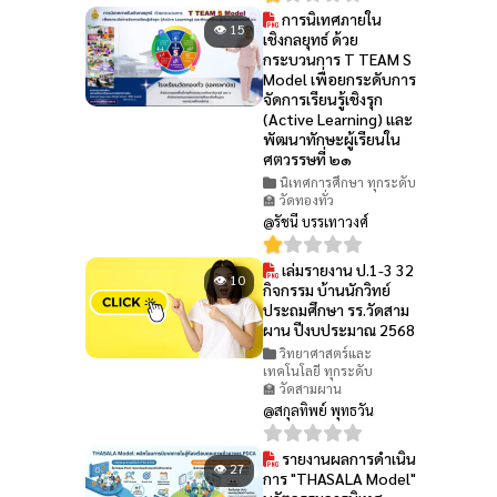
การนิเทศภายใน
👁 15
เชิงกลยุทธ์ ด้วย
กระบวนการ T TEAM S
Model เพื่อยกระดับการ
จัดการเรียนรู้เชิงรุก
(Active Learning) และ
พัฒนาทักษะผู้เรียนใน
ศตวรรษที่ ๒๑
นิเทศการศึกษา ทุกระดับ
🏫 วัดทองทั่ว
@รัชนี บรรเทาวงศ์
เล่มรายงาน ป.1-3 32
👁 10
กิจกรรม บ้านนักวิทย์
ประถมศึกษา รร.วัดสาม
ผาน ปีงบประมาณ 2568
วิทยาศาสตร์และ
เทคโนโลยี ทุกระดับ
🏫 วัดสามผาน
@สกุลทิพย์ พุทธวัน
รายงานผลการดำเนิน
👁 27
การ "THASALA Model"