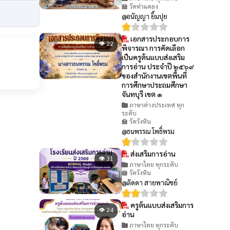
🏫 วัดท่าแคลง
@อนัญญา ยิ้มปุย
เอกสารประกอบการ
👁 22
พิจารณา การคัดเลือก
เป็นครูต้นแบบส่งเสริม
การอ่าน ประจำปี ๒๕๖๙
ของสำนักงานเขตพื้นที่
การศึกษาประถมศึกษา
จันทบุรี เขต ๑
ภาษาต่างประเทศ ทุก
ระดับ
🏫 วัดวังหิน
@ธนพรรณ โพธิ์พรม
ส่งเสริมการอ่าน
👁 31
ภาษาไทย ทุกระดับ
🏫 วัดวังหิน
@ลัดดา สายพาณิชย์
ครูต้นแบบส่งเสริมการ
👁 24
อ่าน
ภาษาไทย ทุกระดับ