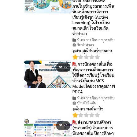
นวัตกรรมการนิเทศ
ภายในเชิงบูรณาการเพื่อ
ขับเคลื่อนการจัดการ
เรียนรู้เชิงรุก (Active
Learning) ในโรงเรียน
ขนาดเล็ก โรงเรียนวัด
ท่าศาลา
นิเทศการศึกษา ทุกระดับ
🏫 วัดท่าศาลา
@สายสุณี จันทร์ขอนแก่น
การนิเทศภายในเพื่อ
👁 22
พัฒนาการผลิตและการ
ใช้สื่อการเรียนรู้ โรงเรียน
บ้านวังอีแอ่น MCS
Model โดยวงจรคุณภาพ
PDCA
นิเทศการศึกษา ทุกระดับ
🏫 บ้านวังอีแอ่น
@พิมพร พงษ์พานิช
ส่งงานฯสถานศึกษา
👁 24
(ขนาดเล็ก) ต้นแบบการ
นิเทศภายใน ปีการศึกษา