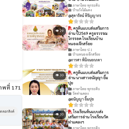
ภาษาไทย ทุกระดับ
🏫 บ้านวังไม้แดง
@สุดารัตน์ หิรัญญากร
ครูต้นแบบส่งเสริมการ
👁 29
อ่าน ปี2569 ครูอรวรรณ
ไกรรอด โรงเรียนบ้าน
หนองเจ๊กสร้อย
ภาษาไทย ป.1
🏫 บ้านหนองเจ๊กสร้อย
@การศา พินิจนอกภดา
ครูต้นแบบส่งเสริมการ
👁 30
อ่าน นางสาวอนัญญา ยิ้ม
ปุย
พที่ 171
ภาษาไทย ทุกระดับ
🏫 วัดท่าแคลง
@อนัญญา ยิ้มปุย
โรงเรียนต้นแบบส่ง
ัดลอกลิงค์
👁 30
เสริมการอ่าน โรงเรียนวัด
ท่าแคลงฯ
ภาษาไทย ทุกระดับ