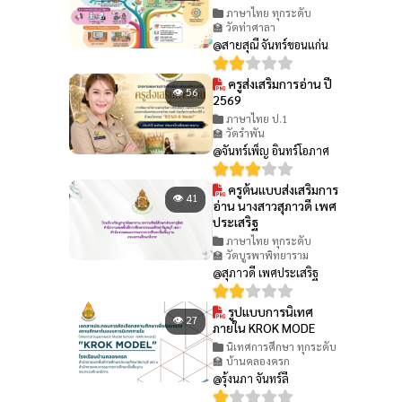
ภาษาไทย ทุกระดับ
🏫 วัดท่าศาลา
@สายสุณี จันทร์ขอนแก่น
ครูส่งเสริมการอ่าน ปี
👁 56
2569
ภาษาไทย ป.1
🏫 วัดรำพัน
@จันทร์เพ็ญ อินทร์โอภาศ
ครูต้นแบบส่งเสริมการ
👁 41
อ่าน นางสาวสุภาวดี เพศ
ประเสริฐ
ภาษาไทย ทุกระดับ
🏫 วัดบูรพาพิทยาราม
@สุภาวดี เพศประเสริฐ
รูปแบบการนิเทศ
👁 27
ภายใน KROK MODE
นิเทศการศึกษา ทุกระดับ
🏫 บ้านคลองครก
@รุ้งนภา จันทร์ลี