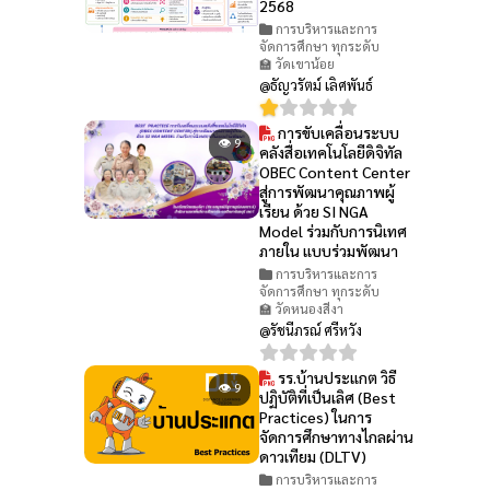
2568
การบริหารและการ
จัดการศึกษา ทุกระดับ
🏫 วัดเขาน้อย
@ธัญวรัตม์ เลิศพันธ์
การขับเคลื่อนระบบ
👁 9
คลังสื่อเทคโนโลยีดิจิทัล
OBEC Content Center
สู่การพัฒนาคุณภาพผู้
เรียน ด้วย SI NGA
Model ร่วมกับการนิเทศ
ภายใน แบบร่วมพัฒนา
การบริหารและการ
จัดการศึกษา ทุกระดับ
🏫 วัดหนองสีงา
@รัชนีภรณ์ ศรีหวัง
รร.บ้านประแกต วิธี
👁 9
ปฏิบัติที่เป็นเลิศ (Best
Practices) ในการ
จัดการศึกษาทางไกลผ่าน
ดาวเทียม (DLTV)
การบริหารและการ