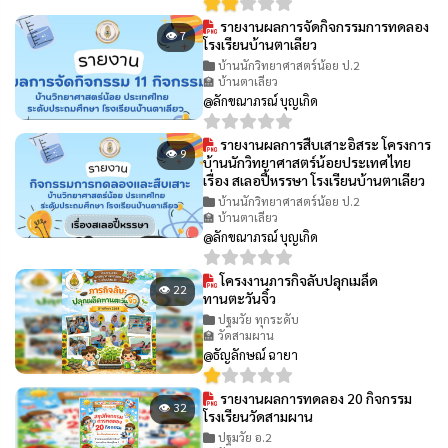
รายงานผลการจัดกิจกรรมการทดลอง
👁 7
โรงเรียนบ้านตาเลียว
บ้านนักวิทยาศาสตร์น้อย ป.2
🏫 บ้านตาเลียว
@ลักขณาภรณ์ บุญเกิด
รายงานผลการสืบเสาะอิสระ โครงการ
👁 9
บ้านนักวิทยาศาสตร์น้อยประเทศไทย
เรื่อง สเลอปี้หรรษา โรงเรียนบ้านตาเลียว
บ้านนักวิทยาศาสตร์น้อย ป.2
🏫 บ้านตาเลียว
@ลักขณาภรณ์ บุญเกิด
โครงงานภารกิจลับปลุกเมล็ด
👁 22
ทานตะวันจิ๋ว
ปฐมวัย ทุกระดับ
🏫 วัดสามผาน
@ธัญลักษณ์ ฉายา
รายงานผลการทดลอง 20 กิจกรรม
👁 32
โรงเรียนวัดสามผาน
ปฐมวัย อ.2