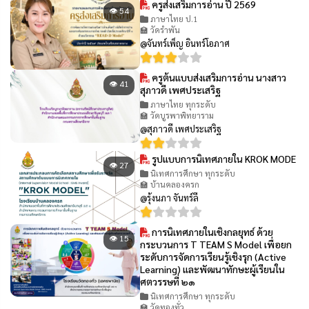
ครูส่งเสริมการอ่าน ปี 2569
👁 54
ภาษาไทย ป.1
🏫 วัดรำพัน
@จันทร์เพ็ญ อินทร์โอภาศ
ครูต้นแบบส่งเสริมการอ่าน นางสาว
👁 41
สุภาวดี เพศประเสริฐ
ภาษาไทย ทุกระดับ
🏫 วัดบูรพาพิทยาราม
@สุภาวดี เพศประเสริฐ
รูปแบบการนิเทศภายใน KROK MODE
👁 27
นิเทศการศึกษา ทุกระดับ
🏫 บ้านคลองครก
@รุ้งนภา จันทร์ลี
การนิเทศภายในเชิงกลยุทธ์ ด้วย
👁 15
กระบวนการ T TEAM S Model เพื่อยก
ระดับการจัดการเรียนรู้เชิงรุก (Active
Learning) และพัฒนาทักษะผู้เรียนใน
ศตวรรษที่ ๒๑
นิเทศการศึกษา ทุกระดับ
🏫 วัดทองทั่ว