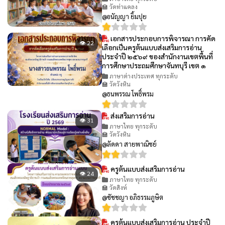
🏫 วัดท่าแคลง
@อนัญญา ยิ้มปุย
เอกสารประกอบการพิจารณา การคัด
👁 22
เลือกเป็นครูต้นแบบส่งเสริมการอ่าน
ประจำปี ๒๕๖๙ ของสำนักงานเขตพื้นที่
การศึกษาประถมศึกษาจันทบุรี เขต ๑
ภาษาต่างประเทศ ทุกระดับ
🏫 วัดวังหิน
@ธนพรรณ โพธิ์พรม
ส่งเสริมการอ่าน
👁 31
ภาษาไทย ทุกระดับ
🏫 วัดวังหิน
@ลัดดา สายพาณิชย์
ครูต้นแบบส่งเสริมการอ่าน
👁 24
ภาษาไทย ทุกระดับ
🏫 วัดสิงห์
@ชัชชญา อภิธรรมภูษิต
ครูต้นแบบส่งเสริมการอ่าน ประจำปี