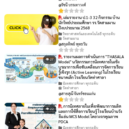
@รัชนี บรรเทาวงศ์
เล่มรายงาน ป.1-3 32 กิจกรรม บ้าน
👁 10
นักวิทย์ประถมศึกษา รร.วัดสามผาน
ปีงบประมาณ 2568
วิทยาศาสตร์และเทคโนโลยี ทุกระดับ
🏫 วัดสามผาน
@สกุลทิพย์ พุทธวัน
รายงานผลการดำเนินการ "THASALA
👁 27
Model" นวัตกรรมการนิเทศภายในเชิง
บูรณาการเพื่อขับเคลื่อนการจัดการเรียน
รู้เชิงรุก (Active Learning) ในโรงเรียน
ขนาดเล็ก โรงเรียนวัดท่าศาลา
นิเทศการศึกษา ทุกระดับ
🏫 วัดท่าศาลา
@สายสุณี จันทร์ขอนแก่น
การนิเทศภายในเพื่อพัฒนาการผลิต
👁 22
และการใช้สื่อการเรียนรู้ โรงเรียนบ้านวัง
อีแอ่น MCS Model โดยวงจรคุณภาพ
PDCA
นิเทศการศึกษา ทุกระดับ