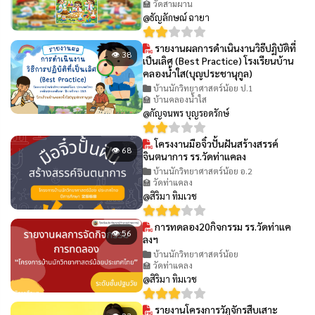
🏫 วัดสามผาน
@ธัญลักษณ์ ฉายา
รายงานผลการดำเนินงานวิธีปฏิบัติที่
👁 38
เป็นเลิศ (Best Practice) โรงเรียนบ้าน
คลองน้ำใส(บุญประชานุกูล)
บ้านนักวิทยาศาสตร์น้อย ป.1
🏫 บ้านคลองน้ำใส
@กัญจนพร บุญรอดรักษ์
โครงงานมือจิ๋วปั้นฝันสร้างสรรค์
👁 68
จินตนาการ รร.วัดท่าแคลง
บ้านนักวิทยาศาสตร์น้อย อ.2
🏫 วัดท่าแคลง
@สิริมา ทิมเวช
การทดลอง20กิจกรรม รร.วัดท่าแค
👁 56
ลงฯ
บ้านนักวิทยาศาสตร์น้อย
🏫 วัดท่าแคลง
@สิริมา ทิมเวช
รายงานโครงการวัฏจักรสืบเสาะ