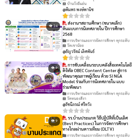
🏫 บ้านวังอีแอ่น
@พิมพร พงษ์พานิช
ส่งงานฯสถานศึกษา (ขนาดเล็ก)
👁 24
ต้นแบบการนิเทศภายใน ปีการศึกษา
2568
การบริหารและการจัดการศึกษา ทุกระดับ
🏫 วัดเขาน้อย
@ธัญวรัตม์ เลิศพันธ์
การขับเคลื่อนระบบคลังสื่อเทคโนโลยี
👁 9
ดิจิทัล OBEC Content Center สู่การ
พัฒนาคุณภาพผู้เรียน ด้วย SI NGA
Model ร่วมกับการนิเทศภายใน แบบ
ร่วมพัฒนา
การบริหารและการจัดการศึกษา ทุกระดับ
🏫 วัดหนองสีงา
@รัชนีภรณ์ ศรีหวัง
รร.บ้านประแกต วิธีปฏิบัติที่เป็นเลิศ
👁 9
(Best Practices) ในการจัดการศึกษา
ทางไกลผ่านดาวเทียม (DLTV)
การบริหารและการจัดการศึกษา ทุกระดับ