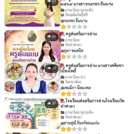
👁 22
๒๕๖๙ นางสาวกนกพร ยืนนาน
ภาษาไทย ทุกระดับ
🏫 วัดเสม็ดโพธิ์ศรี
@กนกพร ยืนนาน
ครูส่งเสริมการอ่าน
👁 26
ภาษาไทย
🏫 วัดท่าศาลา
@อุษา ขมสนิท
ครูส่งเสริมการอ่าน นางสาวศศิลชา
👁 39
เนื่องโพธิ์
ภาษาไทย ป.1
🏫 วัดเขาน้อย
@เขมมิกา นีลมงคล
โรงเรียนส่งเสริมการอ่านโรงเรียนวัด
👁 37
ท่าศาลา
ภาษาไทย ทุกระดับ
🏫 วัดท่าศาลา
@สายสุณี จันทร์ขอนแก่น