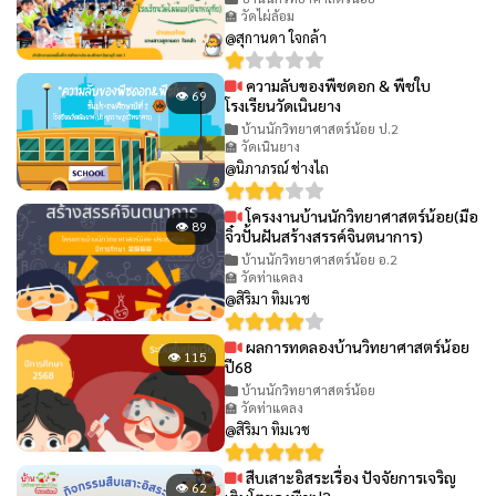
🏫 วัดไผ่ล้อม
@สุกานดา ใจกล้า
ความลับของพืชดอก & พืชใบ
👁 69
โรงเรียนวัดเนินยาง
บ้านนักวิทยาศาสตร์น้อย ป.2
🏫 วัดเนินยาง
@นิภาภรณ์ ช่างไถ
โครงงานบ้านนักวิทยาศาสตร์น้อย(มือ
👁 89
จิ๋วปั้นฝันสร้างสรรค์จินตนาการ)
บ้านนักวิทยาศาสตร์น้อย อ.2
🏫 วัดท่าแคลง
@สิริมา ทิมเวช
ผลการทดลองบ้านวิทยาศาสตร์น้อย
👁 115
ปี68
บ้านนักวิทยาศาสตร์น้อย
🏫 วัดท่าแคลง
@สิริมา ทิมเวช
สืบเสาะอิสระเรื่อง ปัจจัยการเจริญ
👁 62