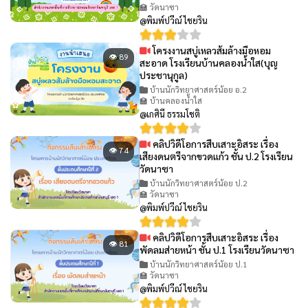
🏫 วัดนาซา
@พิมพ์ปวีณ์ ไชยริน
โครงงานสบู่เหลวส้มล้างมือหอม
👁 89
สะอาด โรงเรียนบ้านคลองน้ำใส(บุญ
ประชานุกูล)
บ้านนักวิทยาศาสตร์น้อย อ.2
🏫 บ้านคลองน้ำใส
@เกศินี ธรรมโชติ
คลิปวิดีโอการสืบเสาะอิสระ เรื่อง
👁 74
เสียงดนตรีจากขวดแก้ว ชั้น ป.2 โรงเรียน
วัดนาซา
บ้านนักวิทยาศาสตร์น้อย ป.2
🏫 วัดนาซา
@พิมพ์ปวีณ์ ไชยริน
คลิปวิดีโอการสืบเสาะอิสระ เรื่อง
👁 81
พัดลมส่ายหน้า ชั้น ป.1 โรงเรียนวัดนาซา
บ้านนักวิทยาศาสตร์น้อย ป.1
🏫 วัดนาซา
@พิมพ์ปวีณ์ ไชยริน