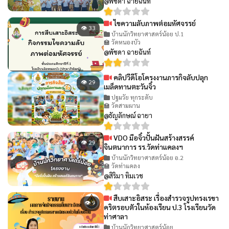
@พัชดา ฉายฉันท์
ไขความลับภาพต่อมหัศจรรย์
👁 33
บ้านนักวิทยาศาสตร์น้อย ป.1
🏫 วัดหนองบัว
@พัชดา ฉายฉันท์
คลิปวีดีโอโครงงานภารกิจลับปลุก
👁 29
เมล็ดทานตะวันจิ๋ว
ปฐมวัย ทุกระดับ
🏫 วัดสามผาน
@ธัญลักษณ์ ฉายา
VDO มือจิ๋วปั้นฝันสร้างสรรค์
👁 29
จินตนาการ รร.วัดท่าแคลงฯ
บ้านนักวิทยาศาสตร์น้อย อ.2
🏫 วัดท่าแคลง
@สิริมา ทิมเวช
สืบเสาะอิสระ เรื่องสำรวจรูปทรงเรขา
👁 9
คริตรอบตัวในห้องเรียน ป.3 โรงเรียนวัด
ท่าศาลา
บ้านนักวิทยาศาสตร์น้อย