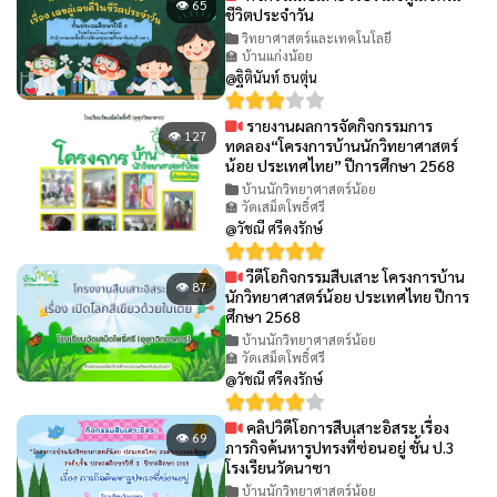
👁 65
ชีวิตประจำวัน
วิทยาศาสตร์และเทคโนโลยี
🏫 บ้านแก่งน้อย
@ฐิตินันท์ ธนตุ่น
รายงานผลการจัดกิจกรรมการ
👁 127
ทดลอง“โครงการบ้านนักวิทยาศาสตร์
น้อย ประเทศไทย” ปีการศึกษา 2568
บ้านนักวิทยาศาสตร์น้อย
🏫 วัดเสม็ดโพธิ์ศรี
@วัชณี ศรีคงรักษ์
วีดีโอกิจกรรมสืบเสาะ โครงการบ้าน
👁 87
นักวิทยาศาสตร์น้อย ประเทศไทย ปีการ
ศึกษา 2568
บ้านนักวิทยาศาสตร์น้อย
🏫 วัดเสม็ดโพธิ์ศรี
@วัชณี ศรีคงรักษ์
คลิปวิดีโอการสืบเสาะอิสระ เรื่อง
👁 69
ภารกิจค้นหารูปทรงที่ซ่อนอยู่ ชั้น ป.3
โรงเรียนวัดนาซา
บ้านนักวิทยาศาสตร์น้อย