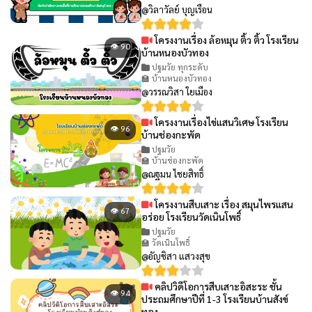
@วิลาวัลย์ บุญเรือน
โครงงานเรื่อง ล้อหมุน ติ้ว ติ้ว โรงเรียน
👁 90
บ้านหนองบัวทอง
ปฐมวัย ทุกระดับ
🏫 บ้านหนองบัวทอง
@วรรณวิสา ใยเมือง
โครงงานเรื่องไข่แสนวิเศษ โรงเรียน
👁 96
บ้านช่องกะพัด
ปฐมวัย
🏫 บ้านช่องกะพัด
@ณฐมน ไชยสิทธิ์
โครงงานสืบเสาะ เรื่อง สมุนไพรแสน
👁 67
อร่อย โรงเรียนวัดเนินโพธิ์
ปฐมวัย
🏫 วัดเนินโพธิ์
@อัญชิสา แสวงสุข
คลิปวิดีโอการสืบเสาะอิสะระ ชั้น
👁 94
ประถมศึกษาปีที่ 1-3 โรงเรียนบ้านสังข์
ทอง