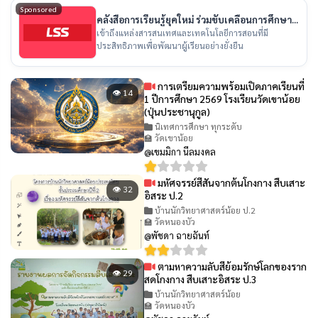
Sponsored
คลังสื่อการเรียนรู้ยุคใหม่ ร่วมขับเคลื่อนการศึกษา
ไทย
เข้าถึงแหล่งสารสนเทศและเทคโนโลยีการสอนที่มี
ประสิทธิภาพเพื่อพัฒนาผู้เรียนอย่างยั่งยืน
การเตรียมความพร้อมเปิดภาคเรียนที่
👁 14
1 ปีการศึกษา 2569 โรงเรียนวัดเขาน้อย
(ปุ่นประชานุกูล)
นิเทศการศึกษา ทุกระดับ
🏫 วัดเขาน้อย
@เขมมิกา นีลมงคล
มหัศจรรย์สีสันจากต้นโกงกาง สืบเสาะ
👁 32
อิสระ ป.2
บ้านนักวิทยาศาสตร์น้อย ป.2
🏫 วัดหนองบัว
@พัชดา ฉายฉันท์
ตามหาความลับสีย้อมรักษ์โลกของราก
👁 29
สดโกงกาง สืบเสาะอิสระ ป.3
บ้านนักวิทยาศาสตร์น้อย
🏫 วัดหนองบัว