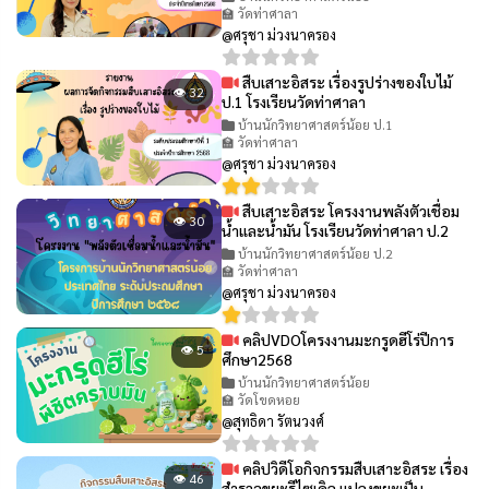
🏫 วัดท่าศาลา
@ศรุชา ม่วงนาครอง
สืบเสาะอิสระ เรื่องรูปร่างของใบไม้
👁 32
ป.1 โรงเรียนวัดท่าศาลา
บ้านนักวิทยาศาสตร์น้อย ป.1
🏫 วัดท่าศาลา
@ศรุชา ม่วงนาครอง
สืบเสาะอิสระ โครงงานพลังตัวเชื่อม
👁 30
น้ำและน้ำมัน โรงเรียนวัดท่าศาลา ป.2
บ้านนักวิทยาศาสตร์น้อย ป.2
🏫 วัดท่าศาลา
@ศรุชา ม่วงนาครอง
คลิปVDOโครงงานมะกรูดฮีโร่ปีการ
👁 5
ศึกษา2568
บ้านนักวิทยาศาสตร์น้อย
🏫 วัดโขดหอย
@สุทธิดา รัตนวงศ์
คลิปวิดีโอกิจกรรมสืบเสาะอิสระ เรื่อง
👁 46
สำรวจขยะรีไซเคิล แปลงขยะเป็น