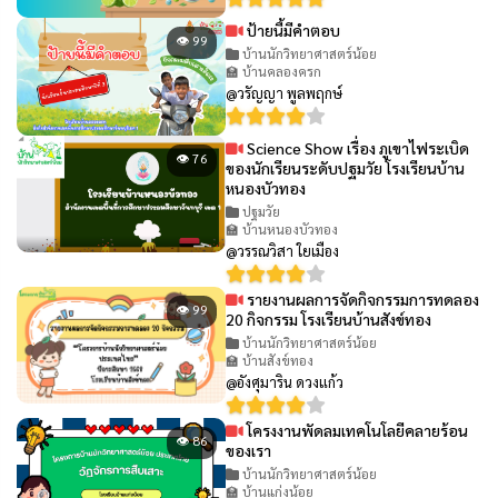
ป้ายนี้มีคำตอบ
👁 99
บ้านนักวิทยาศาสตร์น้อย
🏫 บ้านคลองครก
@วรัญญา พูลพฤกษ์
Science Show เรื่อง ภูเขาไฟระเบิด
👁 76
ของนักเรียนระดับปฐมวัย โรงเรียนบ้าน
หนองบัวทอง
ปฐมวัย
🏫 บ้านหนองบัวทอง
@วรรณวิสา ใยเมือง
รายงานผลการจัดกิจกรรมการทดลอง
👁 99
20 กิจกรรม โรงเรียนบ้านสังข์ทอง
บ้านนักวิทยาศาสตร์น้อย
🏫 บ้านสังข์ทอง
@อังศุมาริน ดวงแก้ว
โครงงานพัดลมเทคโนโลยีคลายร้อน
👁 86
ของเรา
บ้านนักวิทยาศาสตร์น้อย
🏫 บ้านแก่งน้อย