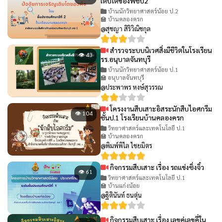
เติบโตของพืชป2
บ้านนักวิทยาศาสตร์น้อย ป.2
🏫 บ้านคลองครก
@สุชญา สิริวิณิชกุล
สำรวจระบบนิเวศสิ่งมีชีวิตในโรงเรียน
👁 43
รร.อนุบาลจันทบุรี
บ้านนักวิทยาศาสตร์น้อย ป.1
🏫 อนุบาลจันทบุรี
@ประพาพร หงษ์สุวรรณ
โครงงานสืบเสาะอิสระนักสืบไอศกรีม
👁 104
ชั้นป.1 โรงเรียนบ้านคลองครก
วิทยาศาสตร์และเทคโนโลยี ป.1
🏫 บ้านคลองครก
@พิมพ์พิไล ไชยมิตร
กิจกรรมสืบเสาะ เรื่อง รถแข่งซิ่งจิ๋ว
👁 61
วิทยาศาสตร์และเทคโนโลยี ป.1
🏫 บ้านแก่งน้อย
@ฐิตินันท์ ธนตุ่น
กิจกรรมสืบเสาะ เรื่อง เลขคู่เลขคี่ใน