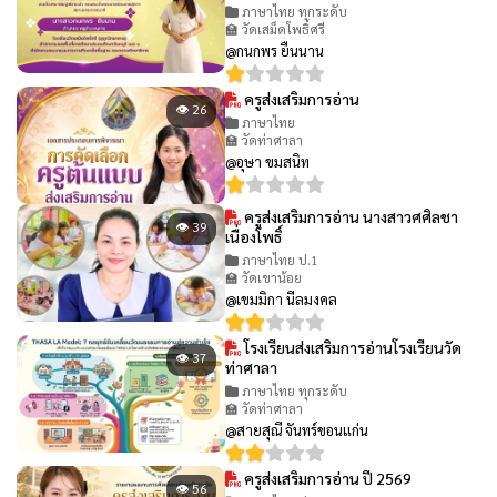
ภาษาไทย ทุกระดับ
🏫 วัดเสม็ดโพธิ์ศรี
@กนกพร ยืนนาน
ครูส่งเสริมการอ่าน
👁 26
ภาษาไทย
🏫 วัดท่าศาลา
@อุษา ขมสนิท
ครูส่งเสริมการอ่าน นางสาวศศิลชา
👁 39
เนื่องโพธิ์
ภาษาไทย ป.1
🏫 วัดเขาน้อย
@เขมมิกา นีลมงคล
โรงเรียนส่งเสริมการอ่านโรงเรียนวัด
👁 37
ท่าศาลา
ภาษาไทย ทุกระดับ
🏫 วัดท่าศาลา
@สายสุณี จันทร์ขอนแก่น
ครูส่งเสริมการอ่าน ปี 2569
👁 56