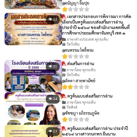
@อนัญญา ยิ้มปุย
เอกสารประกอบการพิจารณา การคัด
👁 22
เลือกเป็นครูต้นแบบส่งเสริมการอ่าน
ประจำปี ๒๕๖๙ ของสำนักงานเขตพื้นที่
การศึกษาประถมศึกษาจันทบุรี เขต ๑
ภาษาต่างประเทศ ทุกระดับ
🏫 วัดวังหิน
@ธนพรรณ โพธิ์พรม
ส่งเสริมการอ่าน
👁 31
ภาษาไทย ทุกระดับ
🏫 วัดวังหิน
@ลัดดา สายพาณิชย์
ครูต้นแบบส่งเสริมการอ่าน
👁 24
ภาษาไทย ทุกระดับ
🏫 วัดสิงห์
@ชัชชญา อภิธรรมภูษิต
ครูต้นแบบส่งเสริมการอ่าน ประจำปี
👁 23
๒๕๖๙ นางสาวกนกพร ยืนนาน