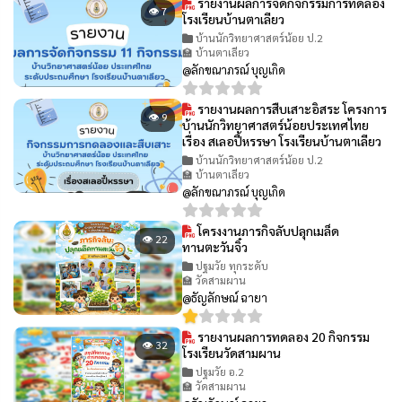
รายงานผลการจัดกิจกรรมการทดลอง
👁 7
โรงเรียนบ้านตาเลียว
บ้านนักวิทยาศาสตร์น้อย ป.2
🏫 บ้านตาเลียว
@ลักขณาภรณ์ บุญเกิด
รายงานผลการสืบเสาะอิสระ โครงการ
👁 9
บ้านนักวิทยาศาสตร์น้อยประเทศไทย
เรื่อง สเลอปี้หรรษา โรงเรียนบ้านตาเลียว
บ้านนักวิทยาศาสตร์น้อย ป.2
🏫 บ้านตาเลียว
@ลักขณาภรณ์ บุญเกิด
โครงงานภารกิจลับปลุกเมล็ด
👁 22
ทานตะวันจิ๋ว
ปฐมวัย ทุกระดับ
🏫 วัดสามผาน
@ธัญลักษณ์ ฉายา
รายงานผลการทดลอง 20 กิจกรรม
👁 32
โรงเรียนวัดสามผาน
ปฐมวัย อ.2
🏫 วัดสามผาน