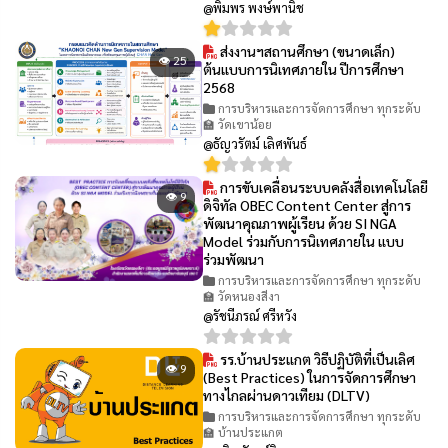
@พิมพร พงษ์พานิช
ส่งงานฯสถานศึกษา (ขนาดเล็ก)
👁 25
ต้นแบบการนิเทศภายใน ปีการศึกษา
2568
การบริหารและการจัดการศึกษา ทุกระดับ
🏫 วัดเขาน้อย
@ธัญวรัตม์ เลิศพันธ์
การขับเคลื่อนระบบคลังสื่อเทคโนโลยี
👁 9
ดิจิทัล OBEC Content Center สู่การ
พัฒนาคุณภาพผู้เรียน ด้วย SI NGA
Model ร่วมกับการนิเทศภายใน แบบ
ร่วมพัฒนา
การบริหารและการจัดการศึกษา ทุกระดับ
🏫 วัดหนองสีงา
@รัชนีภรณ์ ศรีหวัง
รร.บ้านประแกต วิธีปฏิบัติที่เป็นเลิศ
👁 9
(Best Practices) ในการจัดการศึกษา
ทางไกลผ่านดาวเทียม (DLTV)
การบริหารและการจัดการศึกษา ทุกระดับ
🏫 บ้านประแกต