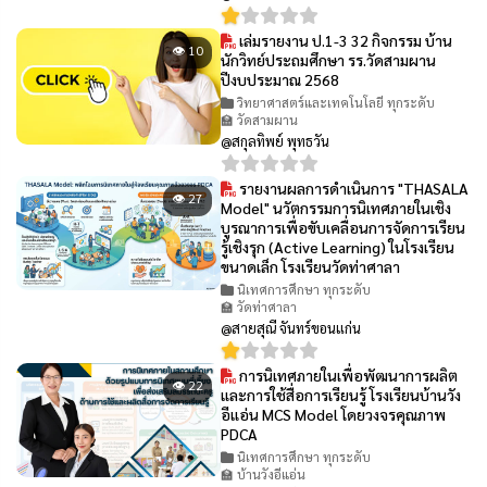
เล่มรายงาน ป.1-3 32 กิจกรรม บ้าน
👁 10
นักวิทย์ประถมศึกษา รร.วัดสามผาน
ปีงบประมาณ 2568
วิทยาศาสตร์และเทคโนโลยี ทุกระดับ
🏫 วัดสามผาน
@สกุลทิพย์ พุทธวัน
รายงานผลการดำเนินการ "THASALA
👁 27
Model" นวัตกรรมการนิเทศภายในเชิง
บูรณาการเพื่อขับเคลื่อนการจัดการเรียน
รู้เชิงรุก (Active Learning) ในโรงเรียน
ขนาดเล็ก โรงเรียนวัดท่าศาลา
นิเทศการศึกษา ทุกระดับ
🏫 วัดท่าศาลา
@สายสุณี จันทร์ขอนแก่น
การนิเทศภายในเพื่อพัฒนาการผลิต
👁 22
และการใช้สื่อการเรียนรู้ โรงเรียนบ้านวัง
อีแอ่น MCS Model โดยวงจรคุณภาพ
PDCA
นิเทศการศึกษา ทุกระดับ
🏫 บ้านวังอีแอ่น