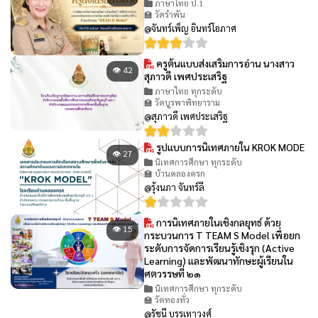
ภาษาไทย ป.1
🏫 วัดรำพัน
@จันทร์เพ็ญ อินทร์โอภาศ
ครูต้นแบบส่งเสริมการอ่าน นางสาว
👁 42
สุภาวดี เพศประเสริฐ
ภาษาไทย ทุกระดับ
🏫 วัดบูรพาพิทยาราม
@สุภาวดี เพศประเสริฐ
รูปแบบการนิเทศภายใน KROK MODE
👁 27
นิเทศการศึกษา ทุกระดับ
🏫 บ้านคลองครก
@รุ้งนภา จันทร์ลี
การนิเทศภายในเชิงกลยุทธ์ ด้วย
👁 15
กระบวนการ T TEAM S Model เพื่อยก
ระดับการจัดการเรียนรู้เชิงรุก (Active
Learning) และพัฒนาทักษะผู้เรียนใน
ศตวรรษที่ ๒๑
นิเทศการศึกษา ทุกระดับ
🏫 วัดทองทั่ว
@รัชนี บรรเทาวงศ์