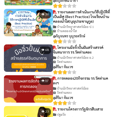
@ธัญลักษณ์ ฉายา
รายงานผลการดำเนินงานวิธีปฏิบัติที่
👁 38
เป็นเลิศ (Best Practice) โรงเรียนบ้าน
คลองน้ำใส(บุญประชานุกูล)
บ้านนักวิทยาศาสตร์น้อย ป.1
🏫 บ้านคลองน้ำใส
@กัญจนพร บุญรอดรักษ์
โครงงานมือจิ๋วปั้นฝันสร้างสรรค์
👁 68
จินตนาการ รร.วัดท่าแคลง
บ้านนักวิทยาศาสตร์น้อย อ.2
🏫 วัดท่าแคลง
@สิริมา ทิมเวช
การทดลอง20กิจกรรม รร.วัดท่าแค
👁 57
ลงฯ
บ้านนักวิทยาศาสตร์น้อย
🏫 วัดท่าแคลง
@สิริมา ทิมเวช
รายงานโครงการวัฏจักรสืบเสาะ
👁 23
ปฐมวัย