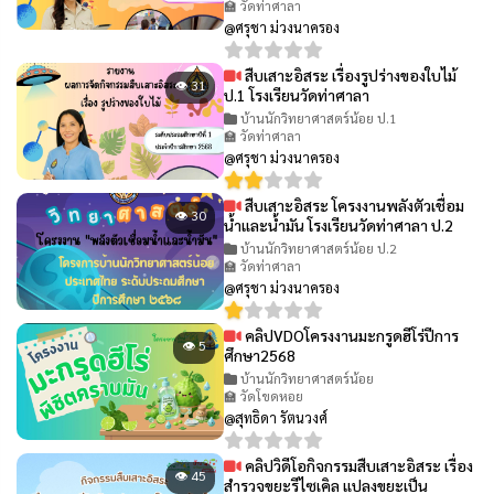
🏫 วัดท่าศาลา
@ศรุชา ม่วงนาครอง
สืบเสาะอิสระ เรื่องรูปร่างของใบไม้
👁 31
ป.1 โรงเรียนวัดท่าศาลา
บ้านนักวิทยาศาสตร์น้อย ป.1
🏫 วัดท่าศาลา
@ศรุชา ม่วงนาครอง
สืบเสาะอิสระ โครงงานพลังตัวเชื่อม
👁 30
น้ำและน้ำมัน โรงเรียนวัดท่าศาลา ป.2
บ้านนักวิทยาศาสตร์น้อย ป.2
🏫 วัดท่าศาลา
@ศรุชา ม่วงนาครอง
คลิปVDOโครงงานมะกรูดฮีโร่ปีการ
👁 5
ศึกษา2568
บ้านนักวิทยาศาสตร์น้อย
🏫 วัดโขดหอย
@สุทธิดา รัตนวงศ์
คลิปวิดีโอกิจกรรมสืบเสาะอิสระ เรื่อง
👁 45
สำรวจขยะรีไซเคิล แปลงขยะเป็น