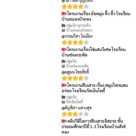
@วิลาวัลย์ บุญเรือน
โครงงานเรื่อง ล้อหมุน ติ้ว ติ้ว โรงเรียน
👁 90
บ้านหนองบัวทอง
ปฐมวัย ทุกระดับ
🏫 บ้านหนองบัวทอง
@วรรณวิสา ใยเมือง
โครงงานเรื่องไข่แสนวิเศษ โรงเรียน
👁 94
บ้านช่องกะพัด
ปฐมวัย
🏫 บ้านช่องกะพัด
@ณฐมน ไชยสิทธิ์
โครงงานสืบเสาะ เรื่อง สมุนไพรแสน
👁 66
อร่อย โรงเรียนวัดเนินโพธิ์
ปฐมวัย
🏫 วัดเนินโพธิ์
@อัญชิสา แสวงสุข
คลิปวิดีโอการสืบเสาะอิสะระ ชั้น
👁 94
ประถมศึกษาปีที่ 1-3 โรงเรียนบ้านสังข์
ทอง