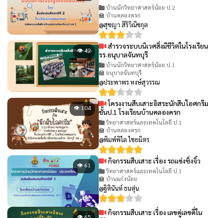
บ้านนักวิทยาศาสตร์น้อย ป.2
🏫 บ้านคลองครก
@สุชญา สิริวิณิชกุล
สำรวจระบบนิเวศสิ่งมีชีวิตในโรงเรียน
👁 42
รร.อนุบาลจันทบุรี
บ้านนักวิทยาศาสตร์น้อย ป.1
🏫 อนุบาลจันทบุรี
@ประพาพร หงษ์สุวรรณ
โครงงานสืบเสาะอิสระนักสืบไอศกรีม
👁 104
ชั้นป.1 โรงเรียนบ้านคลองครก
วิทยาศาสตร์และเทคโนโลยี ป.1
🏫 บ้านคลองครก
@พิมพ์พิไล ไชยมิตร
กิจกรรมสืบเสาะ เรื่อง รถแข่งซิ่งจิ๋ว
👁 61
วิทยาศาสตร์และเทคโนโลยี ป.1
🏫 บ้านแก่งน้อย
@ฐิตินันท์ ธนตุ่น
กิจกรรมสืบเสาะ เรื่อง เลขคู่เลขคี่ใน
👁 65