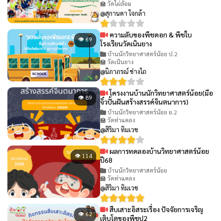
🏫 วัดไผ่ล้อม
@สุกานดา ใจกล้า
ความลับของพืชดอก & พืชใบ
👁 69
โรงเรียนวัดเนินยาง
บ้านนักวิทยาศาสตร์น้อย ป.2
🏫 วัดเนินยาง
@นิภาภรณ์ ช่างไถ
โครงงานบ้านนักวิทยาศาสตร์น้อย(มือ
👁 89
จิ๋วปั้นฝันสร้างสรรค์จินตนาการ)
บ้านนักวิทยาศาสตร์น้อย อ.2
🏫 วัดท่าแคลง
@สิริมา ทิมเวช
ผลการทดลองบ้านวิทยาศาสตร์น้อย
👁 114
ปี68
บ้านนักวิทยาศาสตร์น้อย
🏫 วัดท่าแคลง
@สิริมา ทิมเวช
สืบเสาะอิสระเรื่อง ปัจจัยการเจริญ
👁 62
เติบโตของพืชป2