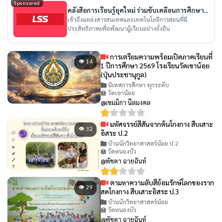
Sponsored
คลังสื่อการเรียนรู้ยุคใหม่ ร่วมขับเคลื่อนการศึกษา
ไทย
เข้าถึงแหล่งสารสนเทศและเทคโนโลยีการสอนที่มี
ประสิทธิภาพเพื่อพัฒนาผู้เรียนอย่างยั่งยืน
การเตรียมความพร้อมเปิดภาคเรียนที่
👁 14
1 ปีการศึกษา 2569 โรงเรียนวัดเขาน้อย
(ปุ่นประชานุกูล)
นิเทศการศึกษา ทุกระดับ
🏫 วัดเขาน้อย
@เขมมิกา นีลมงคล
มหัศจรรย์สีสันจากต้นโกงกาง สืบเสาะ
👁 32
อิสระ ป.2
บ้านนักวิทยาศาสตร์น้อย ป.2
🏫 วัดหนองบัว
@พัชดา ฉายฉันท์
ตามหาความลับสีย้อมรักษ์โลกของราก
👁 29
สดโกงกาง สืบเสาะอิสระ ป.3
บ้านนักวิทยาศาสตร์น้อย
🏫 วัดหนองบัว
@พัชดา ฉายฉันท์