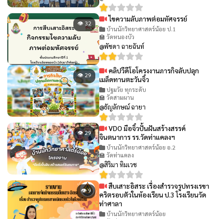
ไขความลับภาพต่อมหัศจรรย์
👁 32
บ้านนักวิทยาศาสตร์น้อย ป.1
🏫 วัดหนองบัว
@พัชดา ฉายฉันท์
คลิปวีดีโอโครงงานภารกิจลับปลุก
👁 29
เมล็ดทานตะวันจิ๋ว
ปฐมวัย ทุกระดับ
🏫 วัดสามผาน
@ธัญลักษณ์ ฉายา
VDO มือจิ๋วปั้นฝันสร้างสรรค์
👁 29
จินตนาการ รร.วัดท่าแคลงฯ
บ้านนักวิทยาศาสตร์น้อย อ.2
🏫 วัดท่าแคลง
@สิริมา ทิมเวช
สืบเสาะอิสระ เรื่องสำรวจรูปทรงเรขา
👁 9
คริตรอบตัวในห้องเรียน ป.3 โรงเรียนวัด
ท่าศาลา
บ้านนักวิทยาศาสตร์น้อย