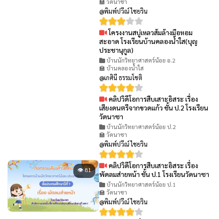
🏫 วัดนาซา
@พิมพ์ปวีณ์ ไชยริน
โครงงานสบู่เหลวส้มล้างมือหอม
👁 89
สะอาด โรงเรียนบ้านคลองน้ำใส(บุญ
ประชานุกูล)
บ้านนักวิทยาศาสตร์น้อย อ.2
🏫 บ้านคลองน้ำใส
@เกศินี ธรรมโชติ
คลิปวิดีโอการสืบเสาะอิสระ เรื่อง
👁 74
เสียงดนตรีจากขวดแก้ว ชั้น ป.2 โรงเรียน
วัดนาซา
บ้านนักวิทยาศาสตร์น้อย ป.2
🏫 วัดนาซา
@พิมพ์ปวีณ์ ไชยริน
คลิปวิดีโอการสืบเสาะอิสระ เรื่อง
👁 81
พัดลมส่ายหน้า ชั้น ป.1 โรงเรียนวัดนาซา
บ้านนักวิทยาศาสตร์น้อย ป.1
🏫 วัดนาซา
@พิมพ์ปวีณ์ ไชยริน