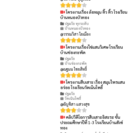
โครงงานเรื่อง ล้อหมุน ติ้ว ติ้ว โรงเรียน
👁 90
บ้านหนองบัวทอง
ปฐมวัย ทุกระดับ
🏫 บ้านหนองบัวทอง
@วรรณวิสา ใยเมือง
โครงงานเรื่องไข่แสนวิเศษ โรงเรียน
👁 98
บ้านช่องกะพัด
ปฐมวัย
🏫 บ้านช่องกะพัด
@ณฐมน ไชยสิทธิ์
โครงงานสืบเสาะ เรื่อง สมุนไพรแสน
👁 67
อร่อย โรงเรียนวัดเนินโพธิ์
ปฐมวัย
🏫 วัดเนินโพธิ์
@อัญชิสา แสวงสุข
คลิปวิดีโอการสืบเสาะอิสะระ ชั้น
👁 95
ประถมศึกษาปีที่ 1-3 โรงเรียนบ้านสังข์
ทอง