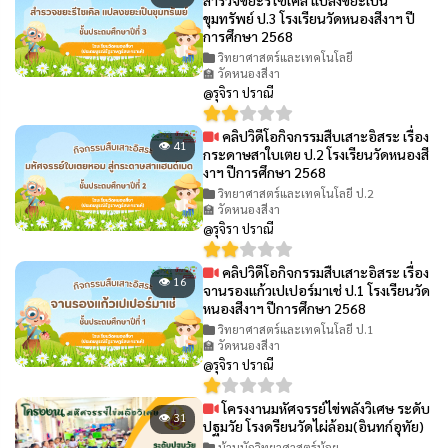
สำรวจขยะรีไซเคิล แปลงขยะเป็น
ขุมทรัพย์ ป.3 โรงเรียนวัดหนองสีงาฯ ปี
การศึกษา 2568
วิทยาศาสตร์และเทคโนโลยี
🏫 วัดหนองสีงา
@รุจิรา ปราณี
คลิปวิดีโอกิจกรรมสืบเสาะอิสระ เรื่อง
👁 41
กระดาษสาใบเตย ป.2 โรงเรียนวัดหนองสี
งาฯ ปีการศึกษา 2568
วิทยาศาสตร์และเทคโนโลยี ป.2
🏫 วัดหนองสีงา
@รุจิรา ปราณี
คลิปวิดีโอกิจกรรมสืบเสาะอิสระ เรื่อง
👁 16
จานรองแก้วเปเปอร์มาเช่ ป.1 โรงเรียนวัด
หนองสีงาฯ ปีการศึกษา 2568
วิทยาศาสตร์และเทคโนโลยี ป.1
🏫 วัดหนองสีงา
@รุจิรา ปราณี
โครงงานมหัศจรรย์ไข่พลังวิเศษ ระดับ
👁 31
ปฐมวัย โรงดรียนวัดไผ่ล้อม(อินทก์อุทัย)
บ้านนักวิทยาศาสตร์น้อย