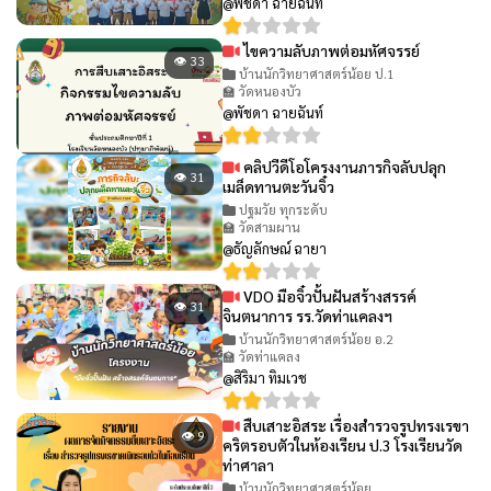
@พัชดา ฉายฉันท์
ไขความลับภาพต่อมหัศจรรย์
👁 33
บ้านนักวิทยาศาสตร์น้อย ป.1
🏫 วัดหนองบัว
@พัชดา ฉายฉันท์
คลิปวีดีโอโครงงานภารกิจลับปลุก
👁 31
เมล็ดทานตะวันจิ๋ว
ปฐมวัย ทุกระดับ
🏫 วัดสามผาน
@ธัญลักษณ์ ฉายา
VDO มือจิ๋วปั้นฝันสร้างสรรค์
👁 31
จินตนาการ รร.วัดท่าแคลงฯ
บ้านนักวิทยาศาสตร์น้อย อ.2
🏫 วัดท่าแคลง
@สิริมา ทิมเวช
สืบเสาะอิสระ เรื่องสำรวจรูปทรงเรขา
👁 9
คริตรอบตัวในห้องเรียน ป.3 โรงเรียนวัด
ท่าศาลา
บ้านนักวิทยาศาสตร์น้อย