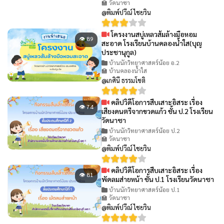
🏫 วัดนาซา
@พิมพ์ปวีณ์ ไชยริน
โครงงานสบู่เหลวส้มล้างมือหอม
👁 89
สะอาด โรงเรียนบ้านคลองน้ำใส(บุญ
ประชานุกูล)
บ้านนักวิทยาศาสตร์น้อย อ.2
🏫 บ้านคลองน้ำใส
@เกศินี ธรรมโชติ
คลิปวิดีโอการสืบเสาะอิสระ เรื่อง
👁 74
เสียงดนตรีจากขวดแก้ว ชั้น ป.2 โรงเรียน
วัดนาซา
บ้านนักวิทยาศาสตร์น้อย ป.2
🏫 วัดนาซา
@พิมพ์ปวีณ์ ไชยริน
คลิปวิดีโอการสืบเสาะอิสระ เรื่อง
👁 81
พัดลมส่ายหน้า ชั้น ป.1 โรงเรียนวัดนาซา
บ้านนักวิทยาศาสตร์น้อย ป.1
🏫 วัดนาซา
@พิมพ์ปวีณ์ ไชยริน