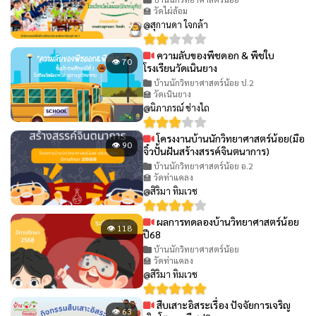
🏫 วัดไผ่ล้อม
@สุกานดา ใจกล้า
ความลับของพืชดอก & พืชใบ
👁 70
โรงเรียนวัดเนินยาง
บ้านนักวิทยาศาสตร์น้อย ป.2
🏫 วัดเนินยาง
@นิภาภรณ์ ช่างไถ
โครงงานบ้านนักวิทยาศาสตร์น้อย(มือ
👁 90
จิ๋วปั้นฝันสร้างสรรค์จินตนาการ)
บ้านนักวิทยาศาสตร์น้อย อ.2
🏫 วัดท่าแคลง
@สิริมา ทิมเวช
ผลการทดลองบ้านวิทยาศาสตร์น้อย
👁 118
ปี68
บ้านนักวิทยาศาสตร์น้อย
🏫 วัดท่าแคลง
@สิริมา ทิมเวช
สืบเสาะอิสระเรื่อง ปัจจัยการเจริญ
👁 63