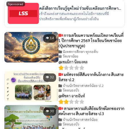
Sponsored
คลังสื่อการเรียนรู้ยุคใหม่ ร่วมขับเคลื่อนการศึกษา
ไทย
เข้าถึงแหล่งสารสนเทศและเทคโนโลยีการสอนที่มี
ประสิทธิภาพเพื่อพัฒนาผู้เรียนอย่างยั่งยืน
การเตรียมความพร้อมเปิดภาคเรียนที่
👁 14
1 ปีการศึกษา 2569 โรงเรียนวัดเขาน้อย
(ปุ่นประชานุกูล)
นิเทศการศึกษา ทุกระดับ
🏫 วัดเขาน้อย
@เขมมิกา นีลมงคล
มหัศจรรย์สีสันจากต้นโกงกาง สืบเสาะ
👁 32
อิสระ ป.2
บ้านนักวิทยาศาสตร์น้อย ป.2
🏫 วัดหนองบัว
@พัชดา ฉายฉันท์
ตามหาความลับสีย้อมรักษ์โลกของราก
👁 30
สดโกงกาง สืบเสาะอิสระ ป.3
บ้านนักวิทยาศาสตร์น้อย
🏫 วัดหนองบัว