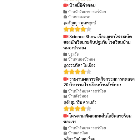
ป้ายนี้มีคำตอบ
👁 99
บ้านนักวิทยาศาสตร์น้อย
🏫 บ้านคลองครก
@วรัญญา พูลพฤกษ์
Science Show เรื่อง ภูเขาไฟระเบิด
👁 77
ของนักเรียนระดับปฐมวัย โรงเรียนบ้าน
หนองบัวทอง
ปฐมวัย
🏫 บ้านหนองบัวทอง
@วรรณวิสา ใยเมือง
รายงานผลการจัดกิจกรรมการทดลอง
👁 100
20 กิจกรรม โรงเรียนบ้านสังข์ทอง
บ้านนักวิทยาศาสตร์น้อย
🏫 บ้านสังข์ทอง
@อังศุมาริน ดวงแก้ว
โครงงานพัดลมเทคโนโลยีคลายร้อน
👁 86
ของเรา
บ้านนักวิทยาศาสตร์น้อย
🏫 บ้านแก่งน้อย
@วิลาวัลย์ บุญเรือน