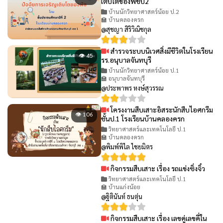
เติบโตของพืชป2
บ้านนักวิทยาศาสตร์น้อย ป.2
🏫 บ้านคลองครก
@สุชญา สิริวิณิชกุล
สำรวจระบบนิเวศสิ่งมีชีวิตในโรงเรียน
👁 45
รร.อนุบาลจันทบุรี
บ้านนักวิทยาศาสตร์น้อย ป.1
🏫 อนุบาลจันทบุรี
@ประพาพร หงษ์สุวรรณ
โครงงานสืบเสาะอิสระนักสืบไอศกรีม
👁 106
ชั้นป.1 โรงเรียนบ้านคลองครก
วิทยาศาสตร์และเทคโนโลยี ป.1
🏫 บ้านคลองครก
@พิมพ์พิไล ไชยมิตร
กิจกรรมสืบเสาะ เรื่อง รถแข่งซิ่งจิ๋ว
👁 61
วิทยาศาสตร์และเทคโนโลยี ป.1
🏫 บ้านแก่งน้อย
@ฐิตินันท์ ธนตุ่น
กิจกรรมสืบเสาะ เรื่อง เลขคู่เลขคี่ใน
👁 65