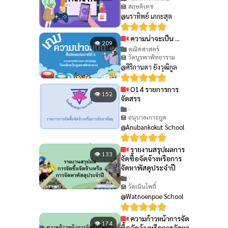
🏫 สฤษดิเดช
@นราทิพย์ เภกะสุต
ความน่าจะเป็น ...
👁 209
คณิตศาสตร์
🏫 วัดบูรพาพิทยาราม
@ศิริกานดา ยังวุฒิกูล
O14 รายการการ
👁 152
จัดสรร
-
🏫 อนุบาลเกาะกูด
@Anubankokut School
รายงานสรุปผลการ
👁 133
จัดซื้อจัดจ้างหรือการ
จัดหาพัสดุประจำปี
-
🏫 วัดเนินโพธิ์
@Watnoenpoe School
ความก้าวหน้าการจัด
👁 174
ซื้อจัดจ้างหรือการจัดหา