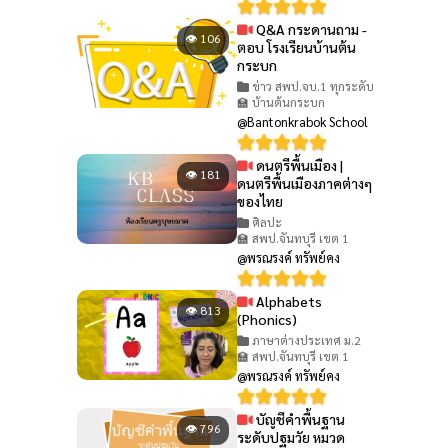
Q&A กระดานถาม -
👁 106
ตอบ โรงเรียนบ้านต้น
กระบก
ข่าว สพป.จบ.1 ทุกระดับ
🏫 บ้านต้นกระบก
@Bantonkrabok School
ดนตรีพื้นเมือง |
👁 181
ดนตรีพื้นเมืองภาคต่างๆ
ของไทย
ศิลปะ
🏫 สพป.จันทบุรี เขต 1
@พรณรงค์ ทรัพย์คง
Alphabets
👁 813
(Phonics)
ภาษาต่างประเทศ ม.2
🏫 สพป.จันทบุรี เขต 1
@พรณรงค์ ทรัพย์คง
บัญชีคำพื้นฐาน
👁 796
ระดับปฐมวัย หมวด