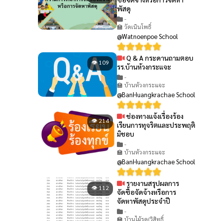
พัสดุ
-
🏫 วัดเนินโพธิ์
@Watnoenpoe School
Q & A กระดานถามตอบ
👁 109
รร.บ้านห้วงกระแจะ
-
🏫 บ้านห้วงกระแจะ
@BanHuangkrachae School
ช่องทางแจ้งเรื่องร้อง
👁 214
เรียนการทุจริตและประพฤติ
มิชอบ
-
🏫 บ้านห้วงกระแจะ
@BanHuangkrachae School
รายงานสรุปผลการ
👁 112
จัดซื้อจัดจ้างหรือการ
จัดหาพัสดุประจำปี
-
🏫 บ้านไม้รูด(วิสิทธิ์