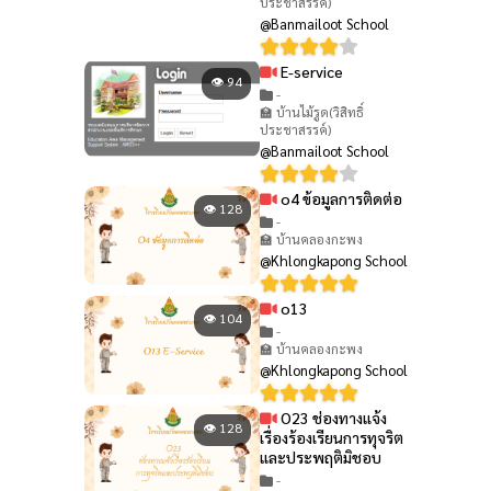
ประชาสรรค์)
@Banmailoot School
E-service
👁 94
-
🏫 บ้านไม้รูด(วิสิทธิ์
ประชาสรรค์)
@Banmailoot School
o4 ข้อมูลการติดต่อ
👁 128
-
🏫 บ้านคลองกะพง
@Khlongkapong School
o13
👁 104
-
🏫 บ้านคลองกะพง
@Khlongkapong School
O23 ช่องทางแจ้ง
👁 128
เรื่องร้องเรียนการทุจริต
และประพฤติมิชอบ
-