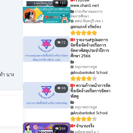
👁 160
www.chan1.net
การบริหารและการ
จัดการศึกษา
🏫 สพป.จันทบุรี เขต 1
@พรณรงค์ ทรัพย์คง
รายงานสรุปผลการ
👁 72
จัดซื้อจัดจ้างหรือการ
จัดหาพัสดุประจำปีการ
ศึกษา 2566
-
🏫 อนุบาลเกาะกูด
@Anubankokut School
ดทำ นาง
ความก้าวหน้าการจัด
👁 98
ซื้อจัดจ้างหรือการจัดหา
พัสดุ
-
🏫 อนุบาลเกาะกูด
@Anubankokut School
จำนวนจริง
👁 189
คณิตศาสตร์ ม.2