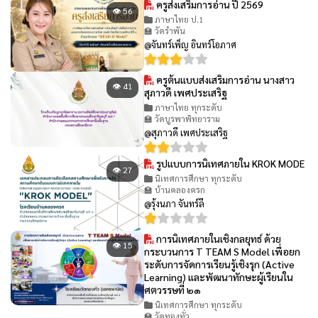
ครูส่งเสริมการอ่าน ปี 2569
👁 56
ภาษาไทย ป.1
🏫 วัดรำพัน
@จันทร์เพ็ญ อินทร์โอภาศ
ครูต้นแบบส่งเสริมการอ่าน นางสาว
👁 41
สุภาวดี เพศประเสริฐ
ภาษาไทย ทุกระดับ
🏫 วัดบูรพาพิทยาราม
@สุภาวดี เพศประเสริฐ
รูปแบบการนิเทศภายใน KROK MODE
👁 27
นิเทศการศึกษา ทุกระดับ
🏫 บ้านคลองครก
@รุ้งนภา จันทร์ลี
การนิเทศภายในเชิงกลยุทธ์ ด้วย
👁 15
กระบวนการ T TEAM S Model เพื่อยก
ระดับการจัดการเรียนรู้เชิงรุก (Active
Learning) และพัฒนาทักษะผู้เรียนใน
ศตวรรษที่ ๒๑
นิเทศการศึกษา ทุกระดับ
🏫 วัดทองทั่ว