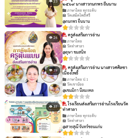
👁 23
๒๕๖๙ นางสาวกนกพร ยืนนาน
ภาษาไทย ทุกระดับ
🏫 วัดเสม็ดโพธิ์ศรี
@กนกพร ยืนนาน
ครูส่งเสริมการอ่าน
👁 26
ภาษาไทย
🏫 วัดท่าศาลา
@อุษา ขมสนิท
ครูส่งเสริมการอ่าน นางสาวศศิลชา
👁 39
เนื่องโพธิ์
ภาษาไทย ป.1
🏫 วัดเขาน้อย
@เขมมิกา นีลมงคล
โรงเรียนส่งเสริมการอ่านโรงเรียนวัด
👁 37
ท่าศาลา
ภาษาไทย ทุกระดับ
🏫 วัดท่าศาลา
@สายสุณี จันทร์ขอนแก่น