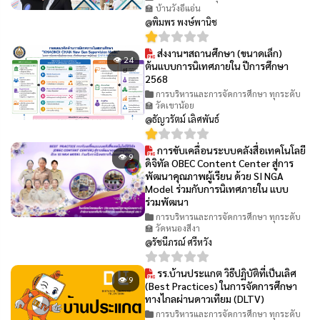
🏫 บ้านวังอีแอ่น
@พิมพร พงษ์พานิช
ส่งงานฯสถานศึกษา (ขนาดเล็ก)
👁 24
ต้นแบบการนิเทศภายใน ปีการศึกษา
2568
การบริหารและการจัดการศึกษา ทุกระดับ
🏫 วัดเขาน้อย
@ธัญวรัตม์ เลิศพันธ์
การขับเคลื่อนระบบคลังสื่อเทคโนโลยี
👁 9
ดิจิทัล OBEC Content Center สู่การ
พัฒนาคุณภาพผู้เรียน ด้วย SI NGA
Model ร่วมกับการนิเทศภายใน แบบ
ร่วมพัฒนา
การบริหารและการจัดการศึกษา ทุกระดับ
🏫 วัดหนองสีงา
@รัชนีภรณ์ ศรีหวัง
รร.บ้านประแกต วิธีปฏิบัติที่เป็นเลิศ
👁 9
(Best Practices) ในการจัดการศึกษา
ทางไกลผ่านดาวเทียม (DLTV)
การบริหารและการจัดการศึกษา ทุกระดับ