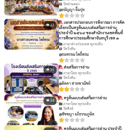
🏫 วัดท่าแคลง
@อนัญญา ยิ้มปุย
เอกสารประกอบการพิจารณา การคัด
👁 22
เลือกเป็นครูต้นแบบส่งเสริมการอ่าน
ประจำปี ๒๕๖๙ ของสำนักงานเขตพื้นที่
การศึกษาประถมศึกษาจันทบุรี เขต ๑
ภาษาต่างประเทศ ทุกระดับ
🏫 วัดวังหิน
@ธนพรรณ โพธิ์พรม
ส่งเสริมการอ่าน
👁 31
ภาษาไทย ทุกระดับ
🏫 วัดวังหิน
@ลัดดา สายพาณิชย์
ครูต้นแบบส่งเสริมการอ่าน
👁 24
ภาษาไทย ทุกระดับ
🏫 วัดสิงห์
@ชัชชญา อภิธรรมภูษิต
ครูต้นแบบส่งเสริมการอ่าน ประจำปี