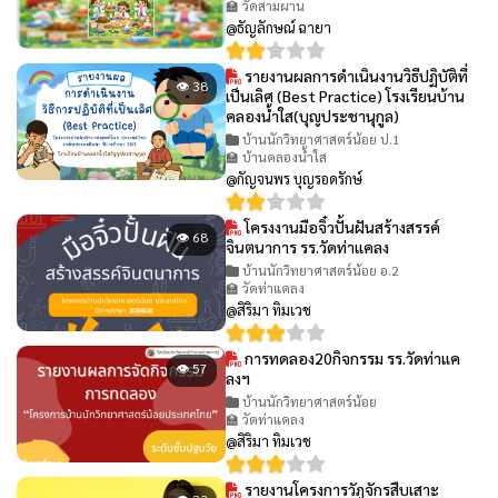
🏫 วัดสามผาน
@ธัญลักษณ์ ฉายา
รายงานผลการดำเนินงานวิธีปฏิบัติที่
👁 38
เป็นเลิศ (Best Practice) โรงเรียนบ้าน
คลองน้ำใส(บุญประชานุกูล)
บ้านนักวิทยาศาสตร์น้อย ป.1
🏫 บ้านคลองน้ำใส
@กัญจนพร บุญรอดรักษ์
โครงงานมือจิ๋วปั้นฝันสร้างสรรค์
👁 68
จินตนาการ รร.วัดท่าแคลง
บ้านนักวิทยาศาสตร์น้อย อ.2
🏫 วัดท่าแคลง
@สิริมา ทิมเวช
การทดลอง20กิจกรรม รร.วัดท่าแค
👁 57
ลงฯ
บ้านนักวิทยาศาสตร์น้อย
🏫 วัดท่าแคลง
@สิริมา ทิมเวช
รายงานโครงการวัฏจักรสืบเสาะ