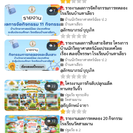
รายงานผลการจัดกิจกรรมการทดลอง
👁 7
โรงเรียนบ้านตาเลียว
บ้านนักวิทยาศาสตร์น้อย ป.2
🏫 บ้านตาเลียว
@ลักขณาภรณ์ บุญเกิด
รายงานผลการสืบเสาะอิสระ โครงการ
👁 9
บ้านนักวิทยาศาสตร์น้อยประเทศไทย
เรื่อง สเลอปี้หรรษา โรงเรียนบ้านตาเลียว
บ้านนักวิทยาศาสตร์น้อย ป.2
🏫 บ้านตาเลียว
@ลักขณาภรณ์ บุญเกิด
โครงงานภารกิจลับปลุกเมล็ด
👁 22
ทานตะวันจิ๋ว
ปฐมวัย ทุกระดับ
🏫 วัดสามผาน
@ธัญลักษณ์ ฉายา
รายงานผลการทดลอง 20 กิจกรรม
👁 32
โรงเรียนวัดสามผาน
ปฐมวัย อ.2