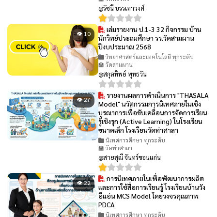
@รัชนี บรรเทาวงศ์
เล่มรายงาน ป.1-3 32 กิจกรรม บ้าน
👁 10
นักวิทย์ประถมศึกษา รร.วัดสามผาน
ปีงบประมาณ 2568
วิทยาศาสตร์และเทคโนโลยี ทุกระดับ
🏫 วัดสามผาน
@สกุลทิพย์ พุทธวัน
รายงานผลการดำเนินการ "THASALA
👁 27
Model" นวัตกรรมการนิเทศภายในเชิง
บูรณาการเพื่อขับเคลื่อนการจัดการเรียน
รู้เชิงรุก (Active Learning) ในโรงเรียน
ขนาดเล็ก โรงเรียนวัดท่าศาลา
นิเทศการศึกษา ทุกระดับ
🏫 วัดท่าศาลา
@สายสุณี จันทร์ขอนแก่น
การนิเทศภายในเพื่อพัฒนาการผลิต
👁 22
และการใช้สื่อการเรียนรู้ โรงเรียนบ้านวัง
อีแอ่น MCS Model โดยวงจรคุณภาพ
PDCA
นิเทศการศึกษา ทุกระดับ