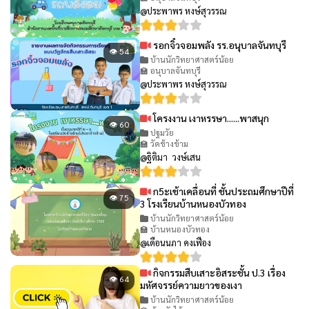
@ประพาพร หงษ์สุวรรณ
รอกจิ๋วจอมพลัง รร.อนุบาลจันทบุรี
👁 54
บ้านนักวิทยาศาสตร์น้อย
🏫 อนุบาลจันทบุรี
@ประพาพร หงษ์สุวรรณ
โครงงาน เงาหรรษา......พาสนุก
👁 60
ปฐมวัย
🏫 วัดช้างข้าม
@ฐิติมา วงษ์เสน
ก5ะเช้าเคลื่อนที่ ชั้นประถมศึกษาปีที่
👁 75
3 โรงเรียนบ้านหนองบัวทอง
บ้านนักวิทยาศาสตร์น้อย
🏫 บ้านหนองบัวทอง
@เดือนนภา คงเฟือง
กิจกรรมสืบเสาะอิสระชั้น ป.3 เรื่อง
👁 64
มหัศจรรย์ความยาวของเงา
บ้านนักวิทยาศาสตร์น้อย