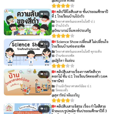
@เพ็ญภักดิ์ ศรีพอ
คลิปวีดีโอสืบเสาะ ชั้นประถมศึกษาปี
👁 80
ที่ 1 โรงเรียนบ้านโป่งวัว
วิทยาศาสตร์และเทคโนโลยี ป.1
🏫 บ้านโป่งวัว
@ปัทมาภรณ์ ลิ้มพงษ์ประเสริฐ
Science Show เปลี่ยนสี ไม่เปลี่ยนใจ
👁 54
โรงเรียนบ้านช่องกะพัด
วิทยาศาสตร์และเทคโนโลยี ทุกระดับ
🏫 บ้านช่องกะพัด
@ณัฐธิดา ทิมอ่อน
คลิปสืบเสาะเรื่องการสกัดสีจาก
👁 99
ดอกไม้ ชั้น ป.1 โรงเรียนวัดทองทั่ว (เอค
รพานิช)
บ้านนักวิทยาศาสตร์น้อย ป.1
🏫 วัดทองทั่ว
@สุดารัตน์ หลิมเจริญ
คลิปสืบเสาะอิสระ เรื่อง กำไลสีสวย
👁 61
ด้วยแบบรูปคณิต ชั้นประถมศึกษาปีที่ 3