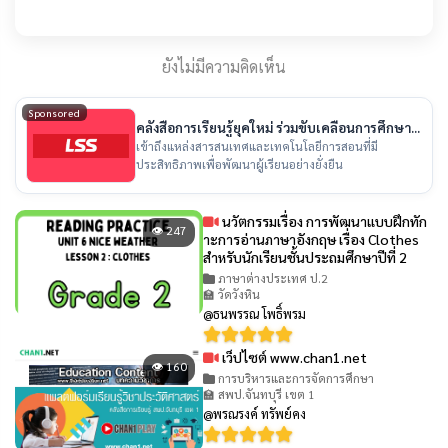
ยังไม่มีความคิดเห็น
Sponsored
คลังสื่อการเรียนรู้ยุคใหม่ ร่วมขับเคลื่อนการศึกษา
ไทย
เข้าถึงแหล่งสารสนเทศและเทคโนโลยีการสอนที่มี
ประสิทธิภาพเพื่อพัฒนาผู้เรียนอย่างยั่งยืน
นวัตกรรมเรื่อง การพัฒนาแบบฝึกทัก
👁 247
าะการอ่านภาษาอังกฤษ เรื่อง Clothes
สำหรับนักเรียนชั้นประถมศึกษาปีที่ 2
ภาษาต่างประเทศ ป.2
🏫 วัดวังหิน
@ธนพรรณ โพธิ์พรม
เว็ปไซต์ www.chan1.net
👁 160
การบริหารและการจัดการศึกษา
🏫 สพป.จันทบุรี เขต 1
@พรณรงค์ ทรัพย์คง