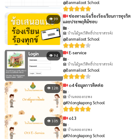
@Banmailoot School
ช่องทางแจ้งเรื่องร้องเรียนการทุจริต
👁 99
และประพฤติมิชอบ
-
🏫 บ้านไม้รูด(วิสิทธิ์ประชาสรรค์)
@Banmailoot School
E-service
👁 94
-
🏫 บ้านไม้รูด(วิสิทธิ์ประชาสรรค์)
@Banmailoot School
o4 ข้อมูลการติดต่อ
👁 128
-
🏫 บ้านคลองกะพง
@Khlongkapong School
o13
👁 105
-
🏫 บ้านคลองกะพง
@Khlongkapong School