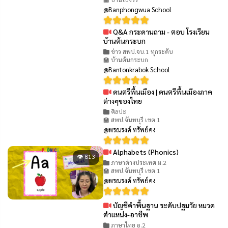
@Banphongwua School
Q&A กระดานถาม - ตอบ โรงเรียน
👁 106
บ้านต้นกระบก
ข่าว สพป.จบ.1 ทุกระดับ
🏫 บ้านต้นกระบก
@Bantonkrabok School
ดนตรีพื้นเมือง | ดนตรีพื้นเมืองภาค
👁 181
ต่างๆของไทย
ศิลปะ
🏫 สพป.จันทบุรี เขต 1
@พรณรงค์ ทรัพย์คง
Alphabets (Phonics)
👁 813
ภาษาต่างประเทศ ม.2
🏫 สพป.จันทบุรี เขต 1
@พรณรงค์ ทรัพย์คง
บัญชีคำพื้นฐาน ระดับปฐมวัย หมวด
👁 796
ตำแหน่ง-อาชีพ
ภาษาไทย อ.2