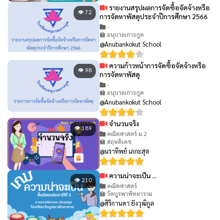
รายงานสรุปผลการจัดซื้อจัดจ้างหรือ
👁 72
การจัดหาพัสดุประจำปีการศึกษา 2566
-
🏫 อนุบาลเกาะกูด
@Anubankokut School
ความก้าวหน้าการจัดซื้อจัดจ้างหรือ
👁 98
การจัดหาพัสดุ
-
🏫 อนุบาลเกาะกูด
@Anubankokut School
จำนวนจริง
👁 189
คณิตศาสตร์ ม.2
🏫 สฤษดิเดช
@นราทิพย์ เภกะสุต
ความน่าจะเป็น ...
👁 210
คณิตศาสตร์
🏫 วัดบูรพาพิทยาราม
@ศิริกานดา ยังวุฒิกูล