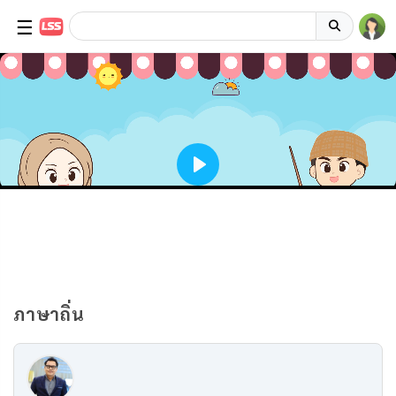
☰
ภาษาถิ่น