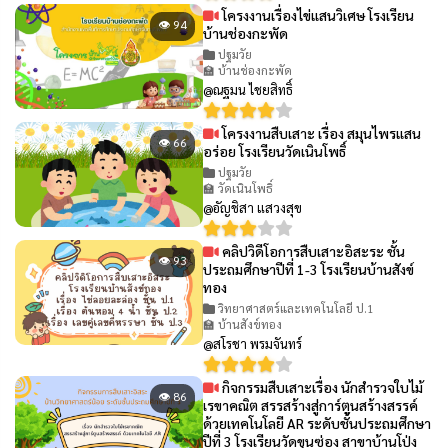
โครงงานเรื่องไข่แสนวิเศษ โรงเรียน
👁 94
บ้านช่องกะพัด
ปฐมวัย
🏫 บ้านช่องกะพัด
@ณฐมน ไชยสิทธิ์
โครงงานสืบเสาะ เรื่อง สมุนไพรแสน
👁 66
อร่อย โรงเรียนวัดเนินโพธิ์
ปฐมวัย
🏫 วัดเนินโพธิ์
@อัญชิสา แสวงสุข
คลิปวิดีโอการสืบเสาะอิสะระ ชั้น
👁 93
ประถมศึกษาปีที่ 1-3 โรงเรียนบ้านสังข์
ทอง
วิทยาศาสตร์และเทคโนโลยี ป.1
🏫 บ้านสังข์ทอง
@สโรชา พรมจันทร์
กิจกรรมสืบเสาะเรื่อง นักสำรวจใบไม้
👁 86
เรขาคณิต สรรสร้างสู่การ์ตูนสร้างสรรค์
ด้วยเทคโนโลยี AR ระดับชั้นประถมศึกษา
ปีที่ 3 โรงเรียนวัดขุนซ่อง สาขาบ้านโป่ง