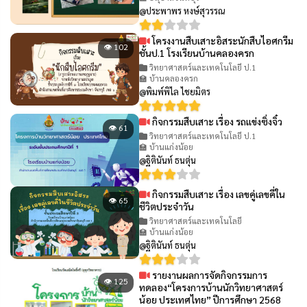
@ประพาพร หงษ์สุวรรณ
โครงงานสืบเสาะอิสระนักสืบไอศกรีม
👁 102
ชั้นป.1 โรงเรียนบ้านคลองครก
วิทยาศาสตร์และเทคโนโลยี ป.1
🏫 บ้านคลองครก
@พิมพ์พิไล ไชยมิตร
กิจกรรมสืบเสาะ เรื่อง รถแข่งซิ่งจิ๋ว
👁 61
วิทยาศาสตร์และเทคโนโลยี ป.1
🏫 บ้านแก่งน้อย
@ฐิตินันท์ ธนตุ่น
กิจกรรมสืบเสาะ เรื่อง เลขคู่เลขคี่ใน
👁 65
ชีวิตประจำวัน
วิทยาศาสตร์และเทคโนโลยี
🏫 บ้านแก่งน้อย
@ฐิตินันท์ ธนตุ่น
รายงานผลการจัดกิจกรรมการ
👁 125
ทดลอง“โครงการบ้านนักวิทยาศาสตร์
น้อย ประเทศไทย” ปีการศึกษา 2568