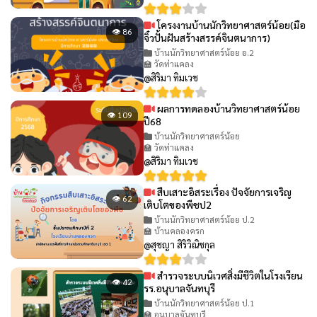
โครงงานบ้านนักวิทยาศาสตร์น้อย(มือ
👁 86
จิ๋วปั้นฝันสร้างสรรค์จินตนาการ)
บ้านนักวิทยาศาสตร์น้อย อ.2
🏫 วัดท่าแคลง
@สิริมา ทิมเวช
ผลการทดลองบ้านวิทยาศาสตร์น้อย
👁 109
ปี68
บ้านนักวิทยาศาสตร์น้อย
🏫 วัดท่าแคลง
@สิริมา ทิมเวช
สืบเสาะอิสระเรื่อง ปัจจัยการเจริญ
👁 62
เติบโตของพืชป2
บ้านนักวิทยาศาสตร์น้อย ป.2
🏫 บ้านคลองครก
@สุชญา สิริวิณิชกุล
สำรวจระบบนิเวศสิ่งมีชีวิตในโรงเรียน
👁 42
รร.อนุบาลจันทบุรี
บ้านนักวิทยาศาสตร์น้อย ป.1
🏫 อนุบาลจันทบุรี