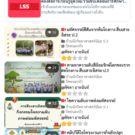
คลังสื่อการเรียนรู้ยุคใหม่ ร่วมขับเคลื่อนการศึกษา
ไทย
เข้าถึงแหล่งสารสนเทศและเทคโนโลยีการสอนที่มี
ประสิทธิภาพเพื่อพัฒนาผู้เรียนอย่างยั่งยืน
มหัศจรรย์สีสันจากต้นโกงกาง สืบเสาะ
👁 32
อิสระ ป.2
บ้านนักวิทยาศาสตร์น้อย ป.2
🏫 วัดหนองบัว
@พัชดา ฉายฉันท์
ตามหาความลับสีย้อมรักษ์โลกของราก
👁 29
สดโกงกาง สืบเสาะอิสระ ป.3
บ้านนักวิทยาศาสตร์น้อย
🏫 วัดหนองบัว
@พัชดา ฉายฉันท์
ไขความลับภาพต่อมหัศจรรย์
👁 32
บ้านนักวิทยาศาสตร์น้อย ป.1
🏫 วัดหนองบัว
@พัชดา ฉายฉันท์
คลิปวีดีโอโครงงานภารกิจลับปลุก