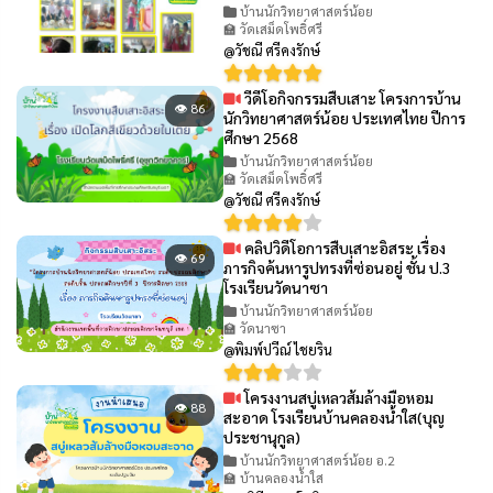
บ้านนักวิทยาศาสตร์น้อย
🏫 วัดเสม็ดโพธิ์ศรี
@วัชณี ศรีคงรักษ์
วีดีโอกิจกรรมสืบเสาะ โครงการบ้าน
👁 86
นักวิทยาศาสตร์น้อย ประเทศไทย ปีการ
ศึกษา 2568
บ้านนักวิทยาศาสตร์น้อย
🏫 วัดเสม็ดโพธิ์ศรี
@วัชณี ศรีคงรักษ์
คลิปวิดีโอการสืบเสาะอิสระ เรื่อง
👁 69
ภารกิจค้นหารูปทรงที่ซ่อนอยู่ ชั้น ป.3
โรงเรียนวัดนาซา
บ้านนักวิทยาศาสตร์น้อย
🏫 วัดนาซา
@พิมพ์ปวีณ์ ไชยริน
โครงงานสบู่เหลวส้มล้างมือหอม
👁 88
สะอาด โรงเรียนบ้านคลองน้ำใส(บุญ
ประชานุกูล)
บ้านนักวิทยาศาสตร์น้อย อ.2
🏫 บ้านคลองน้ำใส