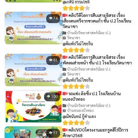
@เกศินี ธรรมโชติ
คลิปวิดีโอการสืบเสาะอิสระ เรื่อง
👁 74
เสียงดนตรีจากขวดแก้ว ชั้น ป.2 โรงเรียน
วัดนาซา
บ้านนักวิทยาศาสตร์น้อย ป.2
🏫 วัดนาซา
@พิมพ์ปวีณ์ ไชยริน
คลิปวิดีโอการสืบเสาะอิสระ เรื่อง
👁 81
พัดลมส่ายหน้า ชั้น ป.1 โรงเรียนวัดนาซา
บ้านนักวิทยาศาสตร์น้อย ป.1
🏫 วัดนาซา
@พิมพ์ปวีณ์ ไชยริน
รถแข่ง ล้อซิ่ง ป.1 โรงเรียนบ้าน
👁 100
หนองบัวทอง
บ้านนักวิทยาศาสตร์น้อย ป.1
🏫 บ้านหนองบัวทอง
@ณิชนันทน์ ปู้คำแดง
คลิปVDOโครงงานมะกรูดฮีโร่ปีการ
👁 77
ศึกษา2568