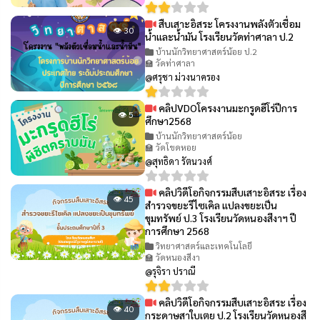
สืบเสาะอิสระ โครงงานพลังตัวเชื่อม
👁 30
น้ำและน้ำมัน โรงเรียนวัดท่าศาลา ป.2
บ้านนักวิทยาศาสตร์น้อย ป.2
🏫 วัดท่าศาลา
@ศรุชา ม่วงนาครอง
คลิปVDOโครงงานมะกรูดฮีโร่ปีการ
👁 5
ศึกษา2568
บ้านนักวิทยาศาสตร์น้อย
🏫 วัดโขดหอย
@สุทธิดา รัตนวงศ์
คลิปวิดีโอกิจกรรมสืบเสาะอิสระ เรื่อง
👁 45
สำรวจขยะรีไซเคิล แปลงขยะเป็น
ขุมทรัพย์ ป.3 โรงเรียนวัดหนองสีงาฯ ปี
การศึกษา 2568
วิทยาศาสตร์และเทคโนโลยี
🏫 วัดหนองสีงา
@รุจิรา ปราณี
คลิปวิดีโอกิจกรรมสืบเสาะอิสระ เรื่อง
👁 40
กระดาษสาใบเตย ป.2 โรงเรียนวัดหนองสี