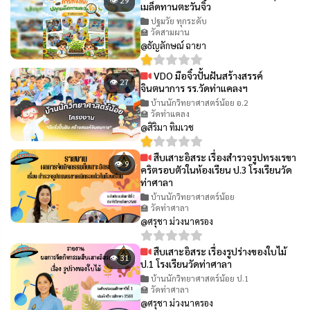
👁 29
เมล็ดทานตะวันจิ๋ว
ปฐมวัย ทุกระดับ
🏫 วัดสามผาน
@ธัญลักษณ์ ฉายา
VDO มือจิ๋วปั้นฝันสร้างสรรค์
👁 27
จินตนาการ รร.วัดท่าแคลงฯ
บ้านนักวิทยาศาสตร์น้อย อ.2
🏫 วัดท่าแคลง
@สิริมา ทิมเวช
สืบเสาะอิสระ เรื่องสำรวจรูปทรงเรขา
👁 9
คริตรอบตัวในห้องเรียน ป.3 โรงเรียนวัด
ท่าศาลา
บ้านนักวิทยาศาสตร์น้อย
🏫 วัดท่าศาลา
@ศรุชา ม่วงนาครอง
สืบเสาะอิสระ เรื่องรูปร่างของใบไม้
👁 31
ป.1 โรงเรียนวัดท่าศาลา
บ้านนักวิทยาศาสตร์น้อย ป.1
🏫 วัดท่าศาลา
@ศรุชา ม่วงนาครอง