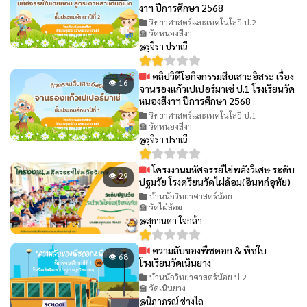
งาฯ ปีการศึกษา 2568
วิทยาศาสตร์และเทคโนโลยี ป.2
🏫 วัดหนองสีงา
@รุจิรา ปราณี
คลิปวิดีโอกิจกรรมสืบเสาะอิสระ เรื่อง
👁 16
จานรองแก้วเปเปอร์มาเช่ ป.1 โรงเรียนวัด
หนองสีงาฯ ปีการศึกษา 2568
วิทยาศาสตร์และเทคโนโลยี ป.1
🏫 วัดหนองสีงา
@รุจิรา ปราณี
โครงงานมหัศจรรย์ไข่พลังวิเศษ ระดับ
👁 29
ปฐมวัย โรงดรียนวัดไผ่ล้อม(อินทก์อุทัย)
บ้านนักวิทยาศาสตร์น้อย
🏫 วัดไผ่ล้อม
@สุกานดา ใจกล้า
ความลับของพืชดอก & พืชใบ
👁 68
โรงเรียนวัดเนินยาง
บ้านนักวิทยาศาสตร์น้อย ป.2
🏫 วัดเนินยาง
@นิภาภรณ์ ช่างไถ