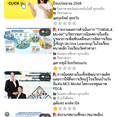
ปีงบประมาณ 2568
วิทยาศาสตร์และเทคโนโลยี ทุกระดับ
🏫 วัดสามผาน
@สกุลทิพย์ พุทธวัน
รายงานผลการดำเนินการ "THASALA
👁 27
Model" นวัตกรรมการนิเทศภายในเชิง
บูรณาการเพื่อขับเคลื่อนการจัดการเรียน
รู้เชิงรุก (Active Learning) ในโรงเรียน
ขนาดเล็ก โรงเรียนวัดท่าศาลา
นิเทศการศึกษา ทุกระดับ
🏫 วัดท่าศาลา
@สายสุณี จันทร์ขอนแก่น
การนิเทศภายในเพื่อพัฒนาการผลิต
👁 22
และการใช้สื่อการเรียนรู้ โรงเรียนบ้านวัง
อีแอ่น MCS Model โดยวงจรคุณภาพ
PDCA
นิเทศการศึกษา ทุกระดับ
🏫 บ้านวังอีแอ่น
@พิมพร พงษ์พานิช
ส่งงานฯสถานศึกษา (ขนาดเล็ก)
👁 25