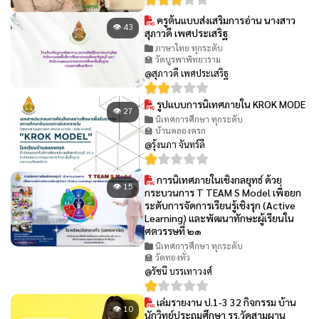
ครูต้นแบบส่งเสริมการอ่าน นางสาว
👁 43
สุภาวดี เพศประเสริฐ
ภาษาไทย ทุกระดับ
🏫 วัดบูรพาพิทยาราม
@สุภาวดี เพศประเสริฐ
รูปแบบการนิเทศภายใน KROK MODE
👁 27
นิเทศการศึกษา ทุกระดับ
🏫 บ้านคลองครก
@รุ้งนภา จันทร์ลี
การนิเทศภายในเชิงกลยุทธ์ ด้วย
👁 15
กระบวนการ T TEAM S Model เพื่อยก
ระดับการจัดการเรียนรู้เชิงรุก (Active
Learning) และพัฒนาทักษะผู้เรียนใน
ศตวรรษที่ ๒๑
นิเทศการศึกษา ทุกระดับ
🏫 วัดทองทั่ว
@รัชนี บรรเทาวงศ์
เล่มรายงาน ป.1-3 32 กิจกรรม บ้าน
👁 10
นักวิทย์ประถมศึกษา รร.วัดสามผาน