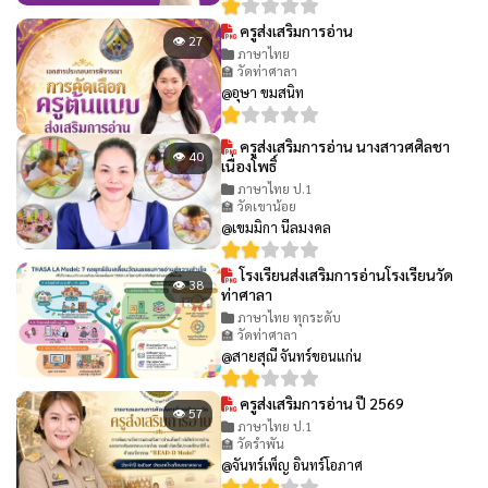
ครูส่งเสริมการอ่าน
👁 27
ภาษาไทย
🏫 วัดท่าศาลา
@อุษา ขมสนิท
ครูส่งเสริมการอ่าน นางสาวศศิลชา
👁 40
เนื่องโพธิ์
ภาษาไทย ป.1
🏫 วัดเขาน้อย
@เขมมิกา นีลมงคล
โรงเรียนส่งเสริมการอ่านโรงเรียนวัด
👁 38
ท่าศาลา
ภาษาไทย ทุกระดับ
🏫 วัดท่าศาลา
@สายสุณี จันทร์ขอนแก่น
ครูส่งเสริมการอ่าน ปี 2569
👁 57
ภาษาไทย ป.1
🏫 วัดรำพัน
@จันทร์เพ็ญ อินทร์โอภาศ