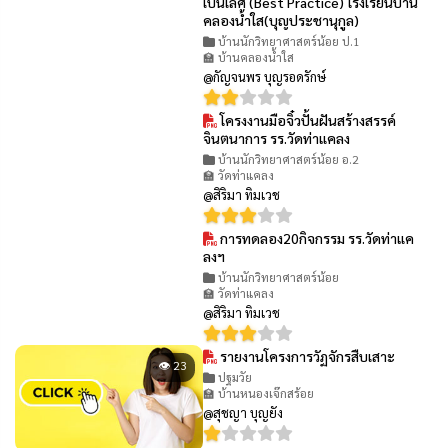
เป็นเลิศ (Best Practice) โรงเรียนบ้าน
คลองน้ำใส(บุญประชานุกูล)
บ้านนักวิทยาศาสตร์น้อย ป.1
🏫 บ้านคลองน้ำใส
@กัญจนพร บุญรอดรักษ์
โครงงานมือจิ๋วปั้นฝันสร้างสรรค์
👁 70
จินตนาการ รร.วัดท่าแคลง
บ้านนักวิทยาศาสตร์น้อย อ.2
🏫 วัดท่าแคลง
@สิริมา ทิมเวช
การทดลอง20กิจกรรม รร.วัดท่าแค
👁 57
ลงฯ
บ้านนักวิทยาศาสตร์น้อย
🏫 วัดท่าแคลง
@สิริมา ทิมเวช
รายงานโครงการวัฏจักรสืบเสาะ
👁 23
ปฐมวัย
🏫 บ้านหนองเจ๊กสร้อย
@สุชญา บุญยัง