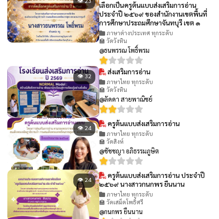
👁 23
เลือกเป็นครูต้นแบบส่งเสริมการอ่าน
ประจำปี ๒๕๖๙ ของสำนักงานเขตพื้นที่
การศึกษาประถมศึกษาจันทบุรี เขต ๑
ภาษาต่างประเทศ ทุกระดับ
🏫 วัดวังหิน
@ธนพรรณ โพธิ์พรม
ส่งเสริมการอ่าน
👁 32
ภาษาไทย ทุกระดับ
🏫 วัดวังหิน
@ลัดดา สายพาณิชย์
ครูต้นแบบส่งเสริมการอ่าน
👁 24
ภาษาไทย ทุกระดับ
🏫 วัดสิงห์
@ชัชชญา อภิธรรมภูษิต
ครูต้นแบบส่งเสริมการอ่าน ประจำปี
👁 24
๒๕๖๙ นางสาวกนกพร ยืนนาน
ภาษาไทย ทุกระดับ
🏫 วัดเสม็ดโพธิ์ศรี
@กนกพร ยืนนาน