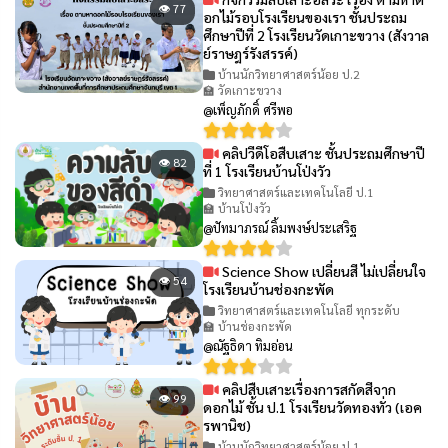
👁 77
อกไม้รอบโรงเรียนของเรา ชั้นประถม
ศึกษาปีที่ 2 โรงเรียนวัดเกาะขวาง (สังวาล
ย์ราษฎร์รังสรรค์)
บ้านนักวิทยาศาสตร์น้อย ป.2
🏫 วัดเกาะขวาง
@เพ็ญภักดิ์ ศรีพอ
คลิปวีดีโอสืบเสาะ ชั้นประถมศึกษาปี
👁 82
ที่ 1 โรงเรียนบ้านโป่งวัว
วิทยาศาสตร์และเทคโนโลยี ป.1
🏫 บ้านโป่งวัว
@ปัทมาภรณ์ ลิ้มพงษ์ประเสริฐ
Science Show เปลี่ยนสี ไม่เปลี่ยนใจ
👁 54
โรงเรียนบ้านช่องกะพัด
วิทยาศาสตร์และเทคโนโลยี ทุกระดับ
🏫 บ้านช่องกะพัด
@ณัฐธิดา ทิมอ่อน
คลิปสืบเสาะเรื่องการสกัดสีจาก
👁 99
ดอกไม้ ชั้น ป.1 โรงเรียนวัดทองทั่ว (เอค
รพานิช)
บ้านนักวิทยาศาสตร์น้อย ป.1