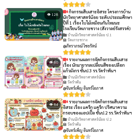
กิจกรรมสืบเสาะอิสระ โครงการบ้าน
👁 128
นักวิทยาศาสตร์น้อย ระดับประถมศึกษา
ปีที่ 1 เรื่อง ใบไม้เหมือนกันไหมนะ
โรงเรียนวัดเกาะขวาง (สังวาลย์รังสรรค์)
บ้านนักวิทยาศาสตร์น้อย ป.1
🏫 วัดเกาะขวาง
@ภัทราภรณ์ ไชยรัตน์
รายงานผลการจัดกิจกรรมสืบเสาะ
👁 80
เรื่อง นักมายากลเปลี่ยนสีของเปลือก
แก้วมังกร ชั้นป.3 รร.วัดรำพันฯ
บ้านนักวิทยาศาสตร์น้อย
🏫 วัดรำพัน
@จันทร์เพ็ญ อินทร์โอภาศ
รายงานผลการจัดกิจกรรมสืบเสาะ
👁 84
อิสระ เรื่อง แคร็ก แคร็ก ปริศนาความ
กรอบของแอปเปิ้ล ชั้นป.2 รร.วัดรำพันฯ
บ้านนักวิทยาศาสตร์น้อย ป.2
🏫 วัดรำพัน
@จันทร์เพ็ญ อินทร์โอภาศ