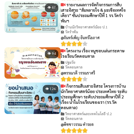
รายงานผลการจัดกิจกรรมการสืบ
👁 87
เสาะอิสระ “ส้มหลายใจ & มะเขือเทศใจ
เดียว” ชั้นประถมศึกษาปีที่ 1 รร.วัดรำ
พันฯ
บ้านนักวิทยาศาสตร์น้อย ป.1
🏫 วัดรำพัน
@จันทร์เพ็ญ อินทร์โอภาศ
โครงงาน เรื่อง หนูชอบเล่นกระดาษ
👁 94
โรงเรียนวัดดอนตาล
ปฐมวัย
🏫 วัดดอนตาล
@พรรณวดี วรรณราศรี
กิจกรรมสืบเสาะอิสระ โครงการบ้าน
👁 126
นักวิทยาศาสตร์น้อย ประเทศไทย ระดับ
ประถมศึกษา ระดับประถมศึกษาปีที่ 2
เรื่อง น้ำในโรงเรียนของเรา (รร.วัด
ดอนตาล)
วิทยาศาสตร์และเทคโนโลยี ป.2
🏫 วัดดอนตาล
@พิชชาวรรณ​ คำรอต