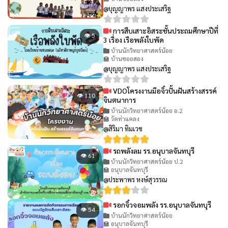
@บุญญาพร แสงประเสริฐ
การสืบเสาะอิสระชั้นประถมศึกษาปีที่
👁 5
3 เรื่อง เรือพลังใบพัด
บ้านนักวิทยาศาสตร์น้อย
🏫 บ้านซอยสอง
@บุญญาพร แสงประเสริฐ
VDOโครงงานมือจิ๋วปั้นฝันสร้างสรรค์
👁 110
จินตนาการ
บ้านนักวิทยาศาสตร์น้อย อ.2
🏫 วัดท่าแคลง
@สิริมา ทิมเวช
รถพลังลม รร.อนุบาลจันทบุรี
👁 61
บ้านนักวิทยาศาสตร์น้อย ป.2
🏫 อนุบาลจันทบุรี
@ประพาพร หงษ์สุวรรณ
รอกจิ๋วจอมพลัง รร.อนุบาลจันทบุรี
👁 54
บ้านนักวิทยาศาสตร์น้อย
🏫 อนุบาลจันทบุรี