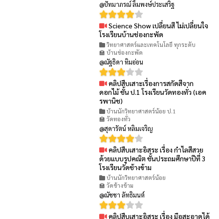
@ปัทมาภรณ์ ลิ้มพงษ์ประเสริฐ
Science Show เปลี่ยนสี ไม่เปลี่ยนใจ
👁 54
โรงเรียนบ้านช่องกะพัด
วิทยาศาสตร์และเทคโนโลยี ทุกระดับ
🏫 บ้านช่องกะพัด
@ณัฐธิดา ทิมอ่อน
คลิปสืบเสาะเรื่องการสกัดสีจาก
👁 99
ดอกไม้ ชั้น ป.1 โรงเรียนวัดทองทั่ว (เอค
รพานิช)
บ้านนักวิทยาศาสตร์น้อย ป.1
🏫 วัดทองทั่ว
@สุดารัตน์ หลิมเจริญ
คลิปสืบเสาะอิสระ เรื่อง กำไลสีสวย
👁 60
ด้วยแบบรูปคณิต ชั้นประถมศึกษาปีที่ 3
โรงเรียนวัดช้างข้าม
บ้านนักวิทยาศาสตร์น้อย
🏫 วัดช้างข้าม
@ณัชชา ลัทธิมนต์
คลิปสืบเสาะอิสระ เรื่อง มือสะอาดได้