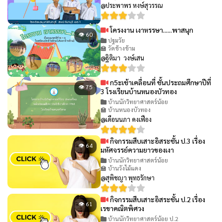
@ประพาพร หงษ์สุวรรณ
โครงงาน เงาหรรษา......พาสนุก
👁 60
ปฐมวัย
🏫 วัดช้างข้าม
@ฐิติมา วงษ์เสน
ก5ะเช้าเคลื่อนที่ ชั้นประถมศึกษาปีที่
👁 75
3 โรงเรียนบ้านหนองบัวทอง
บ้านนักวิทยาศาสตร์น้อย
🏫 บ้านหนองบัวทอง
@เดือนนภา คงเฟือง
กิจกรรมสืบเสาะอิสระชั้น ป.3 เรื่อง
👁 64
มหัศจรรย์ความยาวของเงา
บ้านนักวิทยาศาสตร์น้อย
🏫 บ้านวังไม้แดง
@สุพิชญา พุทธรักษา
กิจกรรมสืบเสาะอิสระชั้น ป.2 เรื่อง
👁 61
เรขาคณิตพิศวง
บ้านนักวิทยาศาสตร์น้อย ป.2