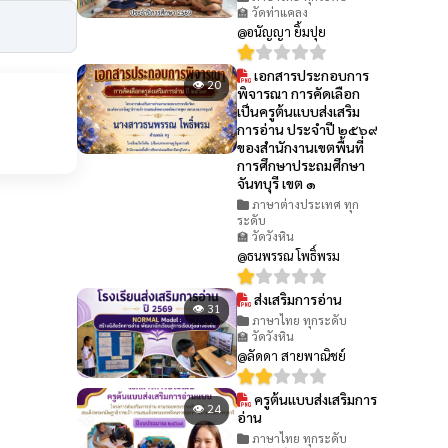
🏫 วัดท่าแคลง
@อนัญญา ยิ้มปุย
เอกสารประกอบการ
👁 20
พิจารณา การคัดเลือก
เป็นครูต้นแบบส่งเสริม
การอ่าน ประจำปี ๒๕๖๙
ของสำนักงานเขตพื้นที่
การศึกษาประถมศึกษา
จันทบุรี เขต ๑
ภาษาต่างประเทศ ทุก
ระดับ
🏫 วัดวังหิน
@ธนพรรณ โพธิ์พรม
ส่งเสริมการอ่าน
👁 31
ภาษาไทย ทุกระดับ
🏫 วัดวังหิน
@ลัดดา สายพาณิชย์
ครูต้นแบบส่งเสริมการ
👁 24
อ่าน
ภาษาไทย ทุกระดับ