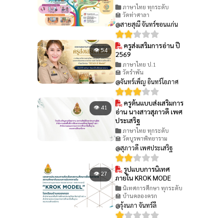
ภาษาไทย ทุกระดับ
🏫 วัดท่าศาลา
@สายสุณี จันทร์ขอนแก่น
ครูส่งเสริมการอ่าน ปี
👁 54
2569
ภาษาไทย ป.1
🏫 วัดรำพัน
@จันทร์เพ็ญ อินทร์โอภาศ
ครูต้นแบบส่งเสริมการ
👁 41
อ่าน นางสาวสุภาวดี เพศ
ประเสริฐ
ภาษาไทย ทุกระดับ
🏫 วัดบูรพาพิทยาราม
@สุภาวดี เพศประเสริฐ
รูปแบบการนิเทศ
👁 27
ภายใน KROK MODE
นิเทศการศึกษา ทุกระดับ
🏫 บ้านคลองครก
@รุ้งนภา จันทร์ลี