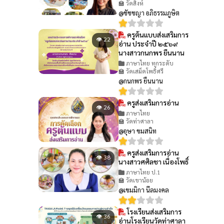
🏫 วัดสิงห์
@ชัชชญา อภิธรรมภูษิต
ครูต้นแบบส่งเสริมการ
👁 22
อ่าน ประจำปี ๒๕๖๙
นางสาวกนกพร ยืนนาน
ภาษาไทย ทุกระดับ
🏫 วัดเสม็ดโพธิ์ศรี
@กนกพร ยืนนาน
ครูส่งเสริมการอ่าน
👁 26
ภาษาไทย
🏫 วัดท่าศาลา
@อุษา ขมสนิท
ครูส่งเสริมการอ่าน
👁 38
นางสาวศศิลชา เนื่องโพธิ์
ภาษาไทย ป.1
🏫 วัดเขาน้อย
@เขมมิกา นีลมงคล
โรงเรียนส่งเสริมการ
👁 36
อ่านโรงเรียนวัดท่าศาลา