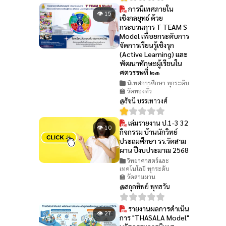
การนิเทศภายใน
👁 15
เชิงกลยุทธ์ ด้วย
กระบวนการ T TEAM S
Model เพื่อยกระดับการ
จัดการเรียนรู้เชิงรุก
(Active Learning) และ
พัฒนาทักษะผู้เรียนใน
ศตวรรษที่ ๒๑
นิเทศการศึกษา ทุกระดับ
🏫 วัดทองทั่ว
@รัชนี บรรเทาวงศ์
เล่มรายงาน ป.1-3 32
👁 10
กิจกรรม บ้านนักวิทย์
ประถมศึกษา รร.วัดสาม
ผาน ปีงบประมาณ 2568
วิทยาศาสตร์และ
เทคโนโลยี ทุกระดับ
🏫 วัดสามผาน
@สกุลทิพย์ พุทธวัน
รายงานผลการดำเนิน
👁 27
การ "THASALA Model"