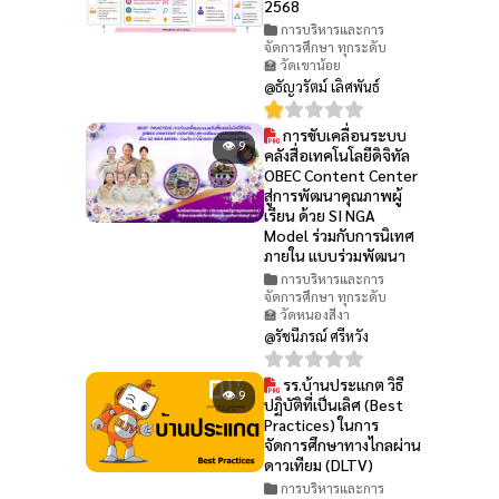
2568
การบริหารและการ
จัดการศึกษา ทุกระดับ
🏫 วัดเขาน้อย
@ธัญวรัตม์ เลิศพันธ์
การขับเคลื่อนระบบ
👁 9
คลังสื่อเทคโนโลยีดิจิทัล
OBEC Content Center
สู่การพัฒนาคุณภาพผู้
เรียน ด้วย SI NGA
Model ร่วมกับการนิเทศ
ภายใน แบบร่วมพัฒนา
การบริหารและการ
จัดการศึกษา ทุกระดับ
🏫 วัดหนองสีงา
@รัชนีภรณ์ ศรีหวัง
รร.บ้านประแกต วิธี
👁 9
ปฏิบัติที่เป็นเลิศ (Best
Practices) ในการ
จัดการศึกษาทางไกลผ่าน
ดาวเทียม (DLTV)
การบริหารและการ