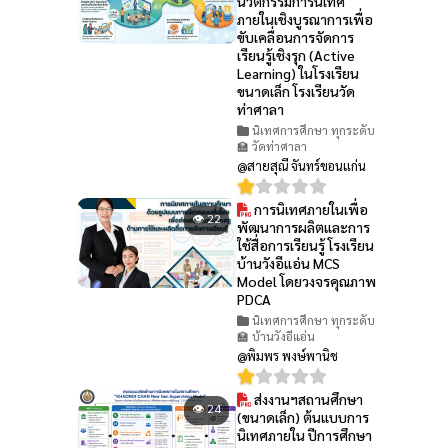
นวัตกรรมการนิเทศ
ภายในเชิงบูรณาการเพื่อ
ขับเคลื่อนการจัดการ
เรียนรู้เชิงรุก (Active
Learning) ในโรงเรียน
ขนาดเล็ก โรงเรียนวัด
ท่าศาลา
นิเทศการศึกษา ทุกระดับ
🏫 วัดท่าศาลา
@สายสุณี จันทร์ขอนแก่น
การนิเทศภายในเพื่อ
👁 22
พัฒนาการผลิตและการ
ใช้สื่อการเรียนรู้ โรงเรียน
บ้านวังอีแอ่น MCS
Model โดยวงจรคุณภาพ
PDCA
นิเทศการศึกษา ทุกระดับ
🏫 บ้านวังอีแอ่น
@พิมพร พงษ์พานิช
ส่งงานฯสถานศึกษา
👁 24
(ขนาดเล็ก) ต้นแบบการ
นิเทศภายใน ปีการศึกษา