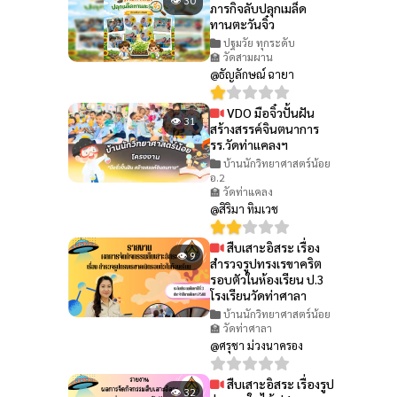
ภารกิจลับปลุกเมล็ด
ทานตะวันจิ๋ว
ปฐมวัย ทุกระดับ
🏫 วัดสามผาน
@ธัญลักษณ์ ฉายา
VDO มือจิ๋วปั้นฝัน
👁 31
สร้างสรรค์จินตนาการ
รร.วัดท่าแคลงฯ
บ้านนักวิทยาศาสตร์น้อย
อ.2
🏫 วัดท่าแคลง
@สิริมา ทิมเวช
สืบเสาะอิสระ เรื่อง
👁 9
สำรวจรูปทรงเรขาคริต
รอบตัวในห้องเรียน ป.3
โรงเรียนวัดท่าศาลา
บ้านนักวิทยาศาสตร์น้อย
🏫 วัดท่าศาลา
@ศรุชา ม่วงนาครอง
สืบเสาะอิสระ เรื่องรูป
👁 32