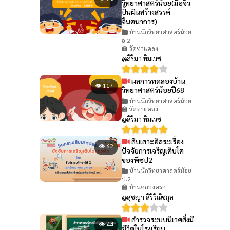
วิทยาศาสตร์น้อย(มือจิ๋ว
ปั้นฝันสร้างสรรค์
จินตนาการ)
บ้านนักวิทยาศาสตร์น้อย
อ.2
🏫 วัดท่าแคลง
@สิริมา ทิมเวช
ผลการทดลองบ้าน
👁 117
วิทยาศาสตร์น้อยปี68
บ้านนักวิทยาศาสตร์น้อย
🏫 วัดท่าแคลง
@สิริมา ทิมเวช
สืบเสาะอิสระเรื่อง
👁 62
ปัจจัยการเจริญเติบโต
ของพืชป2
บ้านนักวิทยาศาสตร์น้อย
ป.2
🏫 บ้านคลองครก
@สุชญา สิริวิณิชกุล
สำรวจระบบนิเวศสิ่งมี
👁 44
ชีวิตในโรงเรียน