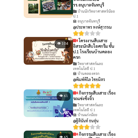
รร.อนุบาลจันทบุรี
บ้านนักวิทยาศาสตร์น้อย
ป.1
🏫 อนุบาลจันทบุรี
@ประพาพร หงษ์สุวรรณ
โครงงานสืบเสาะ
👁 104
อิสระนักสืบไอศกรีม ชั้น
ป.1 โรงเรียนบ้านคลอง
ครก
วิทยาศาสตร์และ
เทคโนโลยี ป.1
🏫 บ้านคลองครก
@พิมพ์พิไล ไชยมิตร
กิจกรรมสืบเสาะ เรื่อง
👁 61
รถแข่งซิ่งจิ๋ว
วิทยาศาสตร์และ
เทคโนโลยี ป.1
🏫 บ้านแก่งน้อย
@ฐิตินันท์ ธนตุ่น
กิจกรรมสืบเสาะ เรื่อง
👁 65