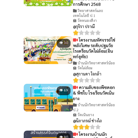
การศึกษา 2568
วิทยาศาสตร์และ
เทคโนโลยี ป.1
🏫 วัดหนองสีงา
@รุจิรา ปราณี
โครงงานมหัศจรรย์ไข่
👁 30
พลังวิเศษ ระดับปฐมวัย
โรงดรียนวัดไผ่ล้อม(อิน
ทก์อุทัย)
บ้านนักวิทยาศาสตร์น้อย
🏫 วัดไผ่ล้อม
@สุกานดา ใจกล้า
ความลับของพืชดอก
👁 69
& พืชใบ โรงเรียนวัดเนิน
ยาง
บ้านนักวิทยาศาสตร์น้อย
ป.2
🏫 วัดเนินยาง
@นิภาภรณ์ ช่างไถ
โครงงานบ้านนัก
👁 90