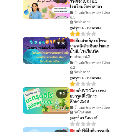
ร่างของใบไม้ ป.1
โรงเรียนวัดท่าศาลา
บ้านนักวิทยาศาสตร์น้อย
ป.1
🏫 วัดท่าศาลา
@ศรุชา ม่วงนาครอง
สืบเสาะอิสระ โครง
👁 30
งานพลังตัวเชื่อมน้ำและ
น้ำมัน โรงเรียนวัด
ท่าศาลา ป.2
บ้านนักวิทยาศาสตร์น้อย
ป.2
🏫 วัดท่าศาลา
@ศรุชา ม่วงนาครอง
คลิปVDOโครงงาน
👁 5
มะกรูดฮีโร่ปีการ
ศึกษา2568
บ้านนักวิทยาศาสตร์น้อย
🏫 วัดโขดหอย
@สุทธิดา รัตนวงศ์
คลิปวิดีโอกิจกรรมสืบ