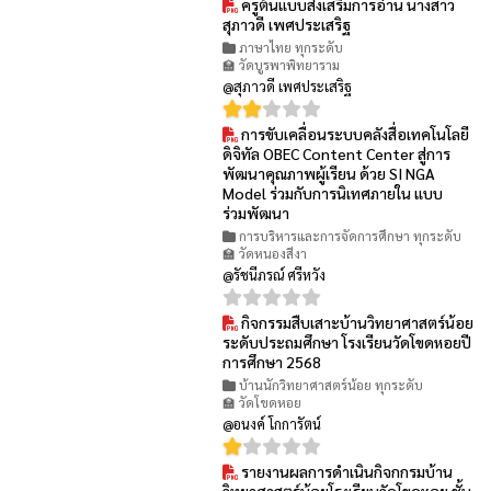
ครูต้นแบบส่งเสริมการอ่าน นางสาว
👁 41
สุภาวดี เพศประเสริฐ
ภาษาไทย ทุกระดับ
🏫 วัดบูรพาพิทยาราม
@สุภาวดี เพศประเสริฐ
การขับเคลื่อนระบบคลังสื่อเทคโนโลยี
👁 9
ดิจิทัล OBEC Content Center สู่การ
พัฒนาคุณภาพผู้เรียน ด้วย SI NGA
Model ร่วมกับการนิเทศภายใน แบบ
ร่วมพัฒนา
การบริหารและการจัดการศึกษา ทุกระดับ
🏫 วัดหนองสีงา
@รัชนีภรณ์ ศรีหวัง
กิจกรรมสืบเสาะบ้านวิทยาศาสตร์น้อย
👁 30
ระดับประถมศึกษา โรงเรียนวัดโขดหอยปี
การศึกษา 2568
บ้านนักวิทยาศาสตร์น้อย ทุกระดับ
🏫 วัดโขดหอย
@อนงค์ โกการัตน์
รายงานผลการดำเนินกิจกกรมบ้าน
👁 27