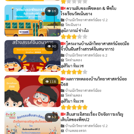
ความลับของพืชดอก & พืชใบ
👁 69
โรงเรียนวัดเนินยาง
บ้านนักวิทยาศาสตร์น้อย ป.2
🏫 วัดเนินยาง
@นิภาภรณ์ ช่างไถ
โครงงานบ้านนักวิทยาศาสตร์น้อย(มือ
👁 90
จิ๋วปั้นฝันสร้างสรรค์จินตนาการ)
บ้านนักวิทยาศาสตร์น้อย อ.2
🏫 วัดท่าแคลง
@สิริมา ทิมเวช
ผลการทดลองบ้านวิทยาศาสตร์น้อย
👁 118
ปี68
บ้านนักวิทยาศาสตร์น้อย
🏫 วัดท่าแคลง
@สิริมา ทิมเวช
สืบเสาะอิสระเรื่อง ปัจจัยการเจริญ
👁 63
เติบโตของพืชป2
บ้านนักวิทยาศาสตร์น้อย ป.2
🏫 บ้านคลองครก