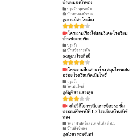
บ้านหนองบัวทอง
ปฐมวัย ทุกระดับ
🏫 บ้านหนองบัวทอง
@วรรณวิสา ใยเมือง
โครงงานเรื่องไข่แสนวิเศษ โรงเรียน
👁 98
บ้านช่องกะพัด
ปฐมวัย
🏫 บ้านช่องกะพัด
@ณฐมน ไชยสิทธิ์
โครงงานสืบเสาะ เรื่อง สมุนไพรแสน
👁 67
อร่อย โรงเรียนวัดเนินโพธิ์
ปฐมวัย
🏫 วัดเนินโพธิ์
@อัญชิสา แสวงสุข
คลิปวิดีโอการสืบเสาะอิสะระ ชั้น
👁 94
ประถมศึกษาปีที่ 1-3 โรงเรียนบ้านสังข์
ทอง
วิทยาศาสตร์และเทคโนโลยี ป.1
🏫 บ้านสังข์ทอง
@สโรชา พรมจันทร์