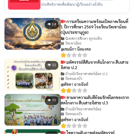
ประสิทธิภาพเพื่อพัฒนาผู้เรียนอย่างยั่งยืน
การเตรียมความพร้อมเปิดภาคเรียนที่
👁 14
1 ปีการศึกษา 2569 โรงเรียนวัดเขาน้อย
(ปุ่นประชานุกูล)
นิเทศการศึกษา ทุกระดับ
🏫 วัดเขาน้อย
@เขมมิกา นีลมงคล
มหัศจรรย์สีสันจากต้นโกงกาง สืบเสาะ
👁 32
อิสระ ป.2
บ้านนักวิทยาศาสตร์น้อย ป.2
🏫 วัดหนองบัว
@พัชดา ฉายฉันท์
ตามหาความลับสีย้อมรักษ์โลกของราก
👁 30
สดโกงกาง สืบเสาะอิสระ ป.3
บ้านนักวิทยาศาสตร์น้อย
🏫 วัดหนองบัว
@พัชดา ฉายฉันท์
ไขความลับภาพต่อมหัศจรรย์