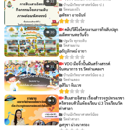
👁 33
บ้านนักวิทยาศาสตร์น้อย ป.1
🏫 วัดหนองบัว
@พัชดา ฉายฉันท์
คลิปวีดีโอโครงงานภารกิจลับปลุก
👁 30
เมล็ดทานตะวันจิ๋ว
ปฐมวัย ทุกระดับ
🏫 วัดสามผาน
@ธัญลักษณ์ ฉายา
VDO มือจิ๋วปั้นฝันสร้างสรรค์
👁 31
จินตนาการ รร.วัดท่าแคลงฯ
บ้านนักวิทยาศาสตร์น้อย อ.2
🏫 วัดท่าแคลง
@สิริมา ทิมเวช
สืบเสาะอิสระ เรื่องสำรวจรูปทรงเรขา
👁 9
คริตรอบตัวในห้องเรียน ป.3 โรงเรียนวัด
ท่าศาลา
บ้านนักวิทยาศาสตร์น้อย
🏫 วัดท่าศาลา
@ศรุชา ม่วงนาครอง