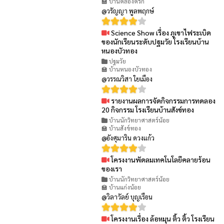
🏫 บ้านคลองครก
@วรัญญา พูลพฤกษ์
Science Show เรื่อง ภูเขาไฟระเบิด
👁 77
ของนักเรียนระดับปฐมวัย โรงเรียนบ้าน
หนองบัวทอง
ปฐมวัย
🏫 บ้านหนองบัวทอง
@วรรณวิสา ใยเมือง
รายงานผลการจัดกิจกรรมการทดลอง
👁 100
20 กิจกรรม โรงเรียนบ้านสังข์ทอง
บ้านนักวิทยาศาสตร์น้อย
🏫 บ้านสังข์ทอง
@อังศุมาริน ดวงแก้ว
โครงงานพัดลมเทคโนโลยีคลายร้อน
👁 86
ของเรา
บ้านนักวิทยาศาสตร์น้อย
🏫 บ้านแก่งน้อย
@วิลาวัลย์ บุญเรือน
โครงงานเรื่อง ล้อหมุน ติ้ว ติ้ว โรงเรียน
👁 90