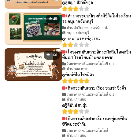
@สุชญา สิริวิณิชกุล
สำรวจระบบนิเวศสิ่งมีชีวิตในโรงเรียน
👁 45
รร.อนุบาลจันทบุรี
บ้านนักวิทยาศาสตร์น้อย ป.1
🏫 อนุบาลจันทบุรี
@ประพาพร หงษ์สุวรรณ
โครงงานสืบเสาะอิสระนักสืบไอศกรีม
👁 106
ชั้นป.1 โรงเรียนบ้านคลองครก
วิทยาศาสตร์และเทคโนโลยี ป.1
🏫 บ้านคลองครก
@พิมพ์พิไล ไชยมิตร
กิจกรรมสืบเสาะ เรื่อง รถแข่งซิ่งจิ๋ว
👁 61
วิทยาศาสตร์และเทคโนโลยี ป.1
🏫 บ้านแก่งน้อย
@ฐิตินันท์ ธนตุ่น
กิจกรรมสืบเสาะ เรื่อง เลขคู่เลขคี่ใน
👁 65
ชีวิตประจำวัน
วิทยาศาสตร์และเทคโนโลยี
🏫 บ้านแก่งน้อย