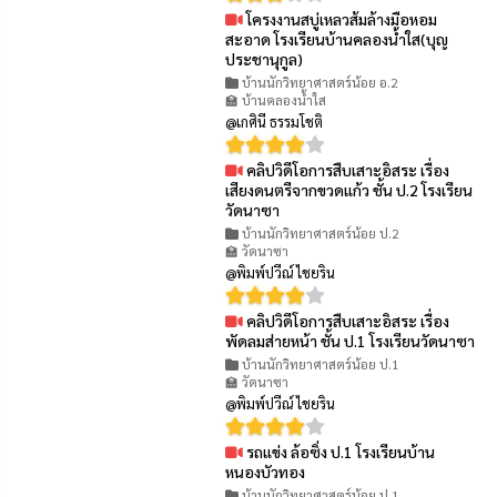
โครงงานสบู่เหลวส้มล้างมือหอม
👁 89
สะอาด โรงเรียนบ้านคลองน้ำใส(บุญ
ประชานุกูล)
บ้านนักวิทยาศาสตร์น้อย อ.2
🏫 บ้านคลองน้ำใส
@เกศินี ธรรมโชติ
คลิปวิดีโอการสืบเสาะอิสระ เรื่อง
👁 74
เสียงดนตรีจากขวดแก้ว ชั้น ป.2 โรงเรียน
วัดนาซา
บ้านนักวิทยาศาสตร์น้อย ป.2
🏫 วัดนาซา
@พิมพ์ปวีณ์ ไชยริน
คลิปวิดีโอการสืบเสาะอิสระ เรื่อง
👁 81
พัดลมส่ายหน้า ชั้น ป.1 โรงเรียนวัดนาซา
บ้านนักวิทยาศาสตร์น้อย ป.1
🏫 วัดนาซา
@พิมพ์ปวีณ์ ไชยริน
รถแข่ง ล้อซิ่ง ป.1 โรงเรียนบ้าน
👁 101
หนองบัวทอง
บ้านนักวิทยาศาสตร์น้อย ป.1