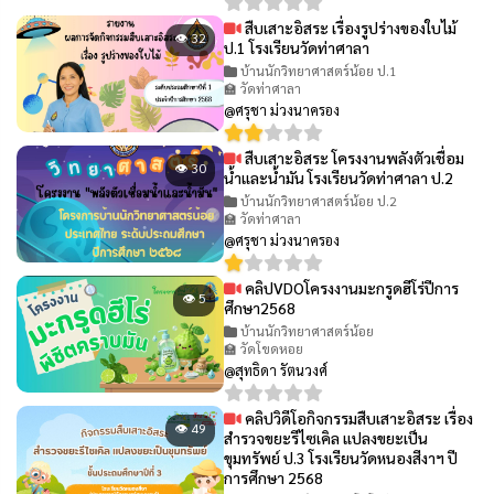
สืบเสาะอิสระ เรื่องรูปร่างของใบไม้
👁 32
ป.1 โรงเรียนวัดท่าศาลา
บ้านนักวิทยาศาสตร์น้อย ป.1
🏫 วัดท่าศาลา
@ศรุชา ม่วงนาครอง
สืบเสาะอิสระ โครงงานพลังตัวเชื่อม
👁 30
น้ำและน้ำมัน โรงเรียนวัดท่าศาลา ป.2
บ้านนักวิทยาศาสตร์น้อย ป.2
🏫 วัดท่าศาลา
@ศรุชา ม่วงนาครอง
คลิปVDOโครงงานมะกรูดฮีโร่ปีการ
👁 5
ศึกษา2568
บ้านนักวิทยาศาสตร์น้อย
🏫 วัดโขดหอย
@สุทธิดา รัตนวงศ์
คลิปวิดีโอกิจกรรมสืบเสาะอิสระ เรื่อง
👁 49
สำรวจขยะรีไซเคิล แปลงขยะเป็น
ขุมทรัพย์ ป.3 โรงเรียนวัดหนองสีงาฯ ปี
การศึกษา 2568