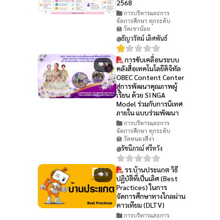
2568
การบริหารและการ
จัดการศึกษา ทุกระดับ
🏫 วัดเขาน้อย
@ธัญวรัตม์ เลิศพันธ์
การขับเคลื่อนระบบ
👁 9
คลังสื่อเทคโนโลยีดิจิทัล
OBEC Content Center
สู่การพัฒนาคุณภาพผู้
เรียน ด้วย SI NGA
Model ร่วมกับการนิเทศ
ภายใน แบบร่วมพัฒนา
การบริหารและการ
จัดการศึกษา ทุกระดับ
🏫 วัดหนองสีงา
@รัชนีภรณ์ ศรีหวัง
รร.บ้านประแกต วิธี
👁 9
ปฏิบัติที่เป็นเลิศ (Best
Practices) ในการ
จัดการศึกษาทางไกลผ่าน
ดาวเทียม (DLTV)
การบริหารและการ