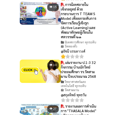
การนิเทศภายใน
👁 15
เชิงกลยุทธ์ ด้วย
กระบวนการ T TEAM S
Model เพื่อยกระดับการ
จัดการเรียนรู้เชิงรุก
(Active Learning) และ
พัฒนาทักษะผู้เรียนใน
ศตวรรษที่ ๒๑
นิเทศการศึกษา ทุกระดับ
🏫 วัดทองทั่ว
@รัชนี บรรเทาวงศ์
เล่มรายงาน ป.1-3 32
👁 10
กิจกรรม บ้านนักวิทย์
ประถมศึกษา รร.วัดสาม
ผาน ปีงบประมาณ 2568
วิทยาศาสตร์และ
เทคโนโลยี ทุกระดับ
🏫 วัดสามผาน
@สกุลทิพย์ พุทธวัน
รายงานผลการดำเนิน
👁 27
การ "THASALA Model"