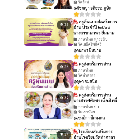
🏫 วัดสิงห์
@ชัชชญา อภิธรรมภูษิต
ครูต้นแบบส่งเสริมการ
👁 23
อ่าน ประจำปี ๒๕๖๙
นางสาวกนกพร ยืนนาน
ภาษาไทย ทุกระดับ
🏫 วัดเสม็ดโพธิ์ศรี
@กนกพร ยืนนาน
ครูส่งเสริมการอ่าน
👁 26
ภาษาไทย
🏫 วัดท่าศาลา
@อุษา ขมสนิท
ครูส่งเสริมการอ่าน
👁 39
นางสาวศศิลชา เนื่องโพธิ์
ภาษาไทย ป.1
🏫 วัดเขาน้อย
@เขมมิกา นีลมงคล
โรงเรียนส่งเสริมการ
👁 37
อ่านโรงเรียนวัดท่าศาลา