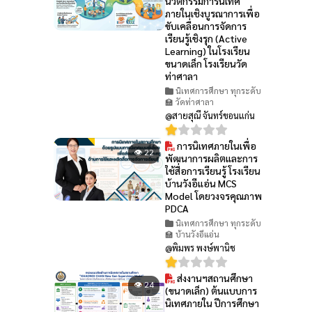
นวัตกรรมการนิเทศ
ภายในเชิงบูรณาการเพื่อ
ขับเคลื่อนการจัดการ
เรียนรู้เชิงรุก (Active
Learning) ในโรงเรียน
ขนาดเล็ก โรงเรียนวัด
ท่าศาลา
นิเทศการศึกษา ทุกระดับ
🏫 วัดท่าศาลา
@สายสุณี จันทร์ขอนแก่น
การนิเทศภายในเพื่อ
👁 22
พัฒนาการผลิตและการ
ใช้สื่อการเรียนรู้ โรงเรียน
บ้านวังอีแอ่น MCS
Model โดยวงจรคุณภาพ
PDCA
นิเทศการศึกษา ทุกระดับ
🏫 บ้านวังอีแอ่น
@พิมพร พงษ์พานิช
ส่งงานฯสถานศึกษา
👁 24
(ขนาดเล็ก) ต้นแบบการ
นิเทศภายใน ปีการศึกษา