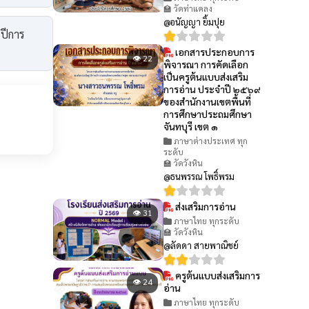
🏫 วัดท่าแคลง
@อนัญญา ยิ้มปุย
ปีการ
เอกสารประกอบการ
👁 22
พิจารณา การคัดเลือก
เป็นครูต้นแบบส่งเสริม
การอ่าน ประจำปี ๒๕๖๙
ของสำนักงานเขตพื้นที่
การศึกษาประถมศึกษา
จันทบุรี เขต ๑
ภาษาต่างประเทศ ทุก
ระดับ
🏫 วัดวังหิน
@ธนพรรณ โพธิ์พรม
ส่งเสริมการอ่าน
👁 31
ภาษาไทย ทุกระดับ
🏫 วัดวังหิน
@ลัดดา สายพาณิชย์
ครูต้นแบบส่งเสริมการ
👁 24
อ่าน
ภาษาไทย ทุกระดับ