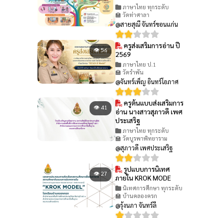
ภาษาไทย ทุกระดับ
🏫 วัดท่าศาลา
@สายสุณี จันทร์ขอนแก่น
ครูส่งเสริมการอ่าน ปี
👁 56
2569
ภาษาไทย ป.1
🏫 วัดรำพัน
@จันทร์เพ็ญ อินทร์โอภาศ
ครูต้นแบบส่งเสริมการ
👁 41
อ่าน นางสาวสุภาวดี เพศ
ประเสริฐ
ภาษาไทย ทุกระดับ
🏫 วัดบูรพาพิทยาราม
@สุภาวดี เพศประเสริฐ
รูปแบบการนิเทศ
👁 27
ภายใน KROK MODE
นิเทศการศึกษา ทุกระดับ
🏫 บ้านคลองครก
@รุ้งนภา จันทร์ลี