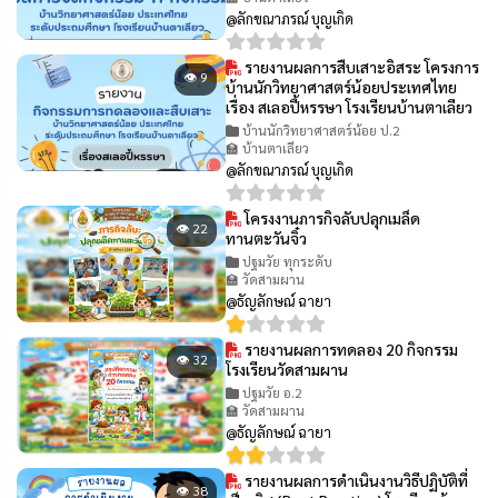
@ลักขณาภรณ์ บุญเกิด
รายงานผลการสืบเสาะอิสระ โครงการ
👁 9
บ้านนักวิทยาศาสตร์น้อยประเทศไทย
เรื่อง สเลอปี้หรรษา โรงเรียนบ้านตาเลียว
บ้านนักวิทยาศาสตร์น้อย ป.2
🏫 บ้านตาเลียว
@ลักขณาภรณ์ บุญเกิด
โครงงานภารกิจลับปลุกเมล็ด
👁 22
ทานตะวันจิ๋ว
ปฐมวัย ทุกระดับ
🏫 วัดสามผาน
@ธัญลักษณ์ ฉายา
รายงานผลการทดลอง 20 กิจกรรม
👁 32
โรงเรียนวัดสามผาน
ปฐมวัย อ.2
🏫 วัดสามผาน
@ธัญลักษณ์ ฉายา
รายงานผลการดำเนินงานวิธีปฏิบัติที่
👁 38