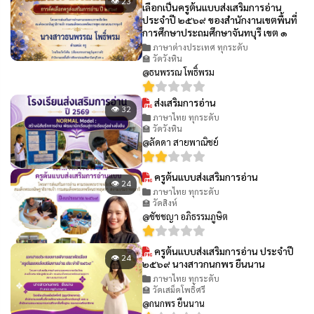
👁 23
เลือกเป็นครูต้นแบบส่งเสริมการอ่าน
ประจำปี ๒๕๖๙ ของสำนักงานเขตพื้นที่
การศึกษาประถมศึกษาจันทบุรี เขต ๑
ภาษาต่างประเทศ ทุกระดับ
🏫 วัดวังหิน
@ธนพรรณ โพธิ์พรม
ส่งเสริมการอ่าน
👁 32
ภาษาไทย ทุกระดับ
🏫 วัดวังหิน
@ลัดดา สายพาณิชย์
ครูต้นแบบส่งเสริมการอ่าน
👁 24
ภาษาไทย ทุกระดับ
🏫 วัดสิงห์
@ชัชชญา อภิธรรมภูษิต
ครูต้นแบบส่งเสริมการอ่าน ประจำปี
👁 24
๒๕๖๙ นางสาวกนกพร ยืนนาน
ภาษาไทย ทุกระดับ
🏫 วัดเสม็ดโพธิ์ศรี
@กนกพร ยืนนาน