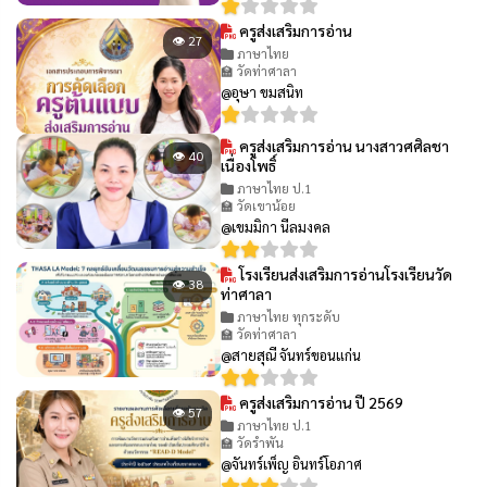
ครูส่งเสริมการอ่าน
👁 27
ภาษาไทย
🏫 วัดท่าศาลา
@อุษา ขมสนิท
ครูส่งเสริมการอ่าน นางสาวศศิลชา
👁 40
เนื่องโพธิ์
ภาษาไทย ป.1
🏫 วัดเขาน้อย
@เขมมิกา นีลมงคล
โรงเรียนส่งเสริมการอ่านโรงเรียนวัด
👁 38
ท่าศาลา
ภาษาไทย ทุกระดับ
🏫 วัดท่าศาลา
@สายสุณี จันทร์ขอนแก่น
ครูส่งเสริมการอ่าน ปี 2569
👁 57
ภาษาไทย ป.1
🏫 วัดรำพัน
@จันทร์เพ็ญ อินทร์โอภาศ