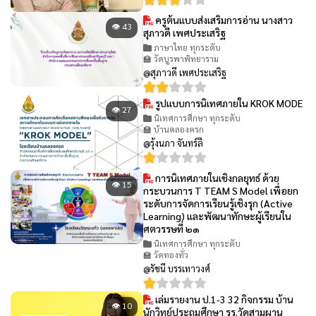
ครูต้นแบบส่งเสริมการอ่าน นางสาว
👁 43
สุภาวดี เพศประเสริฐ
ภาษาไทย ทุกระดับ
🏫 วัดบูรพาพิทยาราม
@สุภาวดี เพศประเสริฐ
รูปแบบการนิเทศภายใน KROK MODE
👁 27
นิเทศการศึกษา ทุกระดับ
🏫 บ้านคลองครก
@รุ้งนภา จันทร์ลี
การนิเทศภายในเชิงกลยุทธ์ ด้วย
👁 15
กระบวนการ T TEAM S Model เพื่อยก
ระดับการจัดการเรียนรู้เชิงรุก (Active
Learning) และพัฒนาทักษะผู้เรียนใน
ศตวรรษที่ ๒๑
นิเทศการศึกษา ทุกระดับ
🏫 วัดทองทั่ว
@รัชนี บรรเทาวงศ์
เล่มรายงาน ป.1-3 32 กิจกรรม บ้าน
👁 10
นักวิทย์ประถมศึกษา รร.วัดสามผาน