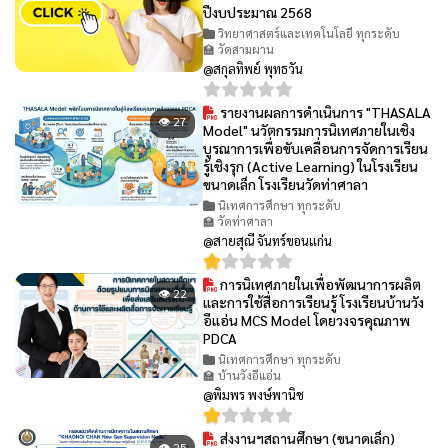
ปีงบประมาณ 2568
วิทยาศาสตร์และเทคโนโลยี ทุกระดับ
🏫 วัดสามผาน
@สกุลทิพย์ พุทธวัน
รายงานผลการดำเนินการ "THASALA
👁 27
Model" นวัตกรรมการนิเทศภายในเชิง
บูรณาการเพื่อขับเคลื่อนการจัดการเรียน
รู้เชิงรุก (Active Learning) ในโรงเรียน
ขนาดเล็ก โรงเรียนวัดท่าศาลา
นิเทศการศึกษา ทุกระดับ
🏫 วัดท่าศาลา
@สายสุณี จันทร์ขอนแก่น
การนิเทศภายในเพื่อพัฒนาการผลิต
👁 22
และการใช้สื่อการเรียนรู้ โรงเรียนบ้านวัง
อีแอ่น MCS Model โดยวงจรคุณภาพ
PDCA
นิเทศการศึกษา ทุกระดับ
🏫 บ้านวังอีแอ่น
@พิมพร พงษ์พานิช
ส่งงานฯสถานศึกษา (ขนาดเล็ก)
👁 25