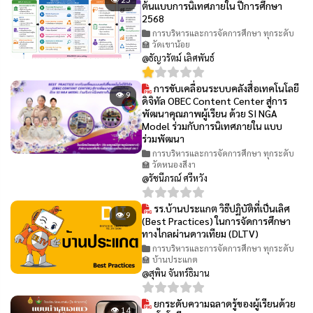
ต้นแบบการนิเทศภายใน ปีการศึกษา
2568
การบริหารและการจัดการศึกษา ทุกระดับ
🏫 วัดเขาน้อย
@ธัญวรัตม์ เลิศพันธ์
การขับเคลื่อนระบบคลังสื่อเทคโนโลยี
👁 9
ดิจิทัล OBEC Content Center สู่การ
พัฒนาคุณภาพผู้เรียน ด้วย SI NGA
Model ร่วมกับการนิเทศภายใน แบบ
ร่วมพัฒนา
การบริหารและการจัดการศึกษา ทุกระดับ
🏫 วัดหนองสีงา
@รัชนีภรณ์ ศรีหวัง
รร.บ้านประแกต วิธีปฏิบัติที่เป็นเลิศ
👁 9
(Best Practices) ในการจัดการศึกษา
ทางไกลผ่านดาวเทียม (DLTV)
การบริหารและการจัดการศึกษา ทุกระดับ
🏫 บ้านประแกต
@สุพิน จันทร์ธิมาน
ยกระดับความฉลาดรู้ของผู้เรียนด้วย
👁 14