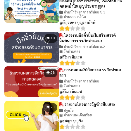
เป็นเลิศ (Best Practice) โรงเรียนบ้าน
คลองน้ำใส(บุญประชานุกูล)
บ้านนักวิทยาศาสตร์น้อย ป.1
🏫 บ้านคลองน้ำใส
@กัญจนพร บุญรอดรักษ์
โครงงานมือจิ๋วปั้นฝันสร้างสรรค์
👁 70
จินตนาการ รร.วัดท่าแคลง
บ้านนักวิทยาศาสตร์น้อย อ.2
🏫 วัดท่าแคลง
@สิริมา ทิมเวช
การทดลอง20กิจกรรม รร.วัดท่าแค
👁 58
ลงฯ
บ้านนักวิทยาศาสตร์น้อย
🏫 วัดท่าแคลง
@สิริมา ทิมเวช
รายงานโครงการวัฏจักรสืบเสาะ
👁 23
ปฐมวัย
🏫 บ้านหนองเจ๊กสร้อย
@สุชญา บุญยัง