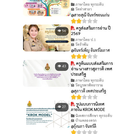
ภาษาไทย ทุกระดับ
🏫 วัดท่าศาลา
@สายสุณี จันทร์ขอนแก่น
ครูส่งเสริมการอ่าน ปี
👁 56
2569
ภาษาไทย ป.1
🏫 วัดรำพัน
@จันทร์เพ็ญ อินทร์โอภาศ
ครูต้นแบบส่งเสริมการ
👁 43
อ่าน นางสาวสุภาวดี เพศ
ประเสริฐ
ภาษาไทย ทุกระดับ
🏫 วัดบูรพาพิทยาราม
@สุภาวดี เพศประเสริฐ
รูปแบบการนิเทศ
👁 27
ภายใน KROK MODE
นิเทศการศึกษา ทุกระดับ
🏫 บ้านคลองครก
@รุ้งนภา จันทร์ลี