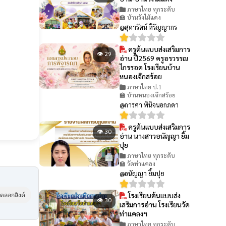
ภาษาไทย ทุกระดับ
🏫 บ้านวังไม้แดง
@สุดารัตน์ หิรัญญากร
ครูต้นแบบส่งเสริมการ
👁 29
อ่าน ปี2569 ครูอรวรรณ
ไกรรอด โรงเรียนบ้าน
หนองเจ๊กสร้อย
ภาษาไทย ป.1
🏫 บ้านหนองเจ๊กสร้อย
@การศา พินิจนอกภดา
ครูต้นแบบส่งเสริมการ
👁 30
อ่าน นางสาวอนัญญา ยิ้ม
ปุย
ภาษาไทย ทุกระดับ
🏫 วัดท่าแคลง
@อนัญญา ยิ้มปุย
โรงเรียนต้นแบบส่ง
ัดลอกลิงค์
👁 30
เสริมการอ่าน โรงเรียนวัด
ท่าแคลงฯ
ภาษาไทย ทุกระดับ