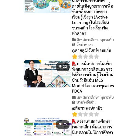
นวัตกรรมการนิเทศ
ภายในเชิงบูรณาการเพื่อ
ขับเคลื่อนการจัดการ
เรียนรู้เชิงรุก (Active
Learning) ในโรงเรียน
ขนาดเล็ก โรงเรียนวัด
ท่าศาลา
นิเทศการศึกษา ทุกระดับ
🏫 วัดท่าศาลา
@สายสุณี จันทร์ขอนแก่น
การนิเทศภายในเพื่อ
👁 22
พัฒนาการผลิตและการ
ใช้สื่อการเรียนรู้ โรงเรียน
บ้านวังอีแอ่น MCS
Model โดยวงจรคุณภาพ
PDCA
นิเทศการศึกษา ทุกระดับ
🏫 บ้านวังอีแอ่น
@พิมพร พงษ์พานิช
ส่งงานฯสถานศึกษา
👁 25
(ขนาดเล็ก) ต้นแบบการ
นิเทศภายใน ปีการศึกษา