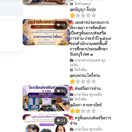
🏫 วัดท่าแคลง
@อนัญญา ยิ้มปุย
เอกสารประกอบการ
👁 22
พิจารณา การคัดเลือก
เป็นครูต้นแบบส่งเสริม
การอ่าน ประจำปี ๒๕๖๙
ของสำนักงานเขตพื้นที่
การศึกษาประถมศึกษา
จันทบุรี เขต ๑
ภาษาต่างประเทศ ทุก
ระดับ
🏫 วัดวังหิน
@ธนพรรณ โพธิ์พรม
ส่งเสริมการอ่าน
👁 31
ภาษาไทย ทุกระดับ
🏫 วัดวังหิน
@ลัดดา สายพาณิชย์
ครูต้นแบบส่งเสริมการ
👁 24
อ่าน
ภาษาไทย ทุกระดับ