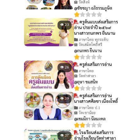
🏫 วัดสิงห์
@ชัชชญา อภิธรรมภูษิต
ครูต้นแบบส่งเสริมการ
👁 23
อ่าน ประจำปี ๒๕๖๙
นางสาวกนกพร ยืนนาน
ภาษาไทย ทุกระดับ
🏫 วัดเสม็ดโพธิ์ศรี
@กนกพร ยืนนาน
ครูส่งเสริมการอ่าน
👁 26
ภาษาไทย
🏫 วัดท่าศาลา
@อุษา ขมสนิท
ครูส่งเสริมการอ่าน
👁 39
นางสาวศศิลชา เนื่องโพธิ์
ภาษาไทย ป.1
🏫 วัดเขาน้อย
@เขมมิกา นีลมงคล
โรงเรียนส่งเสริมการ
👁 37
อ่านโรงเรียนวัดท่าศาลา