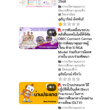
2568
การบริหารและการ
จัดการศึกษา ทุกระดับ
🏫 วัดเขาน้อย
@ธัญวรัตม์ เลิศพันธ์
การขับเคลื่อนระบบ
👁 9
คลังสื่อเทคโนโลยีดิจิทัล
OBEC Content Center
สู่การพัฒนาคุณภาพผู้
เรียน ด้วย SI NGA
Model ร่วมกับการนิเทศ
ภายใน แบบร่วมพัฒนา
การบริหารและการ
จัดการศึกษา ทุกระดับ
🏫 วัดหนองสีงา
@รัชนีภรณ์ ศรีหวัง
รร.บ้านประแกต วิธี
👁 9
ปฏิบัติที่เป็นเลิศ (Best
Practices) ในการ
จัดการศึกษาทางไกลผ่าน
ดาวเทียม (DLTV)
การบริหารและการ