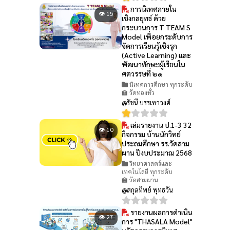
การนิเทศภายใน
👁 15
เชิงกลยุทธ์ ด้วย
กระบวนการ T TEAM S
Model เพื่อยกระดับการ
จัดการเรียนรู้เชิงรุก
(Active Learning) และ
พัฒนาทักษะผู้เรียนใน
ศตวรรษที่ ๒๑
นิเทศการศึกษา ทุกระดับ
🏫 วัดทองทั่ว
@รัชนี บรรเทาวงศ์
เล่มรายงาน ป.1-3 32
👁 10
กิจกรรม บ้านนักวิทย์
ประถมศึกษา รร.วัดสาม
ผาน ปีงบประมาณ 2568
วิทยาศาสตร์และ
เทคโนโลยี ทุกระดับ
🏫 วัดสามผาน
@สกุลทิพย์ พุทธวัน
รายงานผลการดำเนิน
👁 27
การ "THASALA Model"