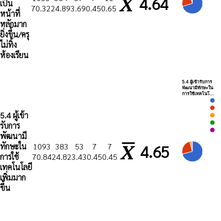
4.64
เป็น
70.32
24.89
3.69
0.45
0.65
หน้าที่
หลักมาก
ยิ่งขึ้น/ครุ
ไม่ทิ้ง
ห้องเรียน
5.4 ผู้เข้ารับการ
พัฒนามีทักษะใน
การใช้เทคโนโ…
5.4 ผู้เข้า
รับการ
พัฒนามี
ทักษะใน
1093
383
53
7
7
4.65
การใช้
70.84
24.82
3.43
0.45
0.45
เทคโนโลยี
เพิ่มมาก
ขึ้น