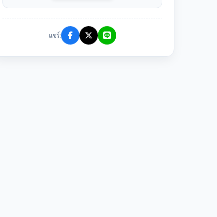
แชร์: