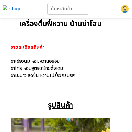
เครื่องดื่มฟี่หวาน บ้านชำโสม
รายละเอียดสินค้า
ชาเขียวนม หอมหวานอร่อย
ชาไทย หอมสูตรชาไทยดั้งเดิม
ชามะนาว สดชื่น หวานเปรี้ยวครบรส
รูปสินค้า