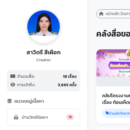
หน้าหลัก วัดเก
คลังสื่อขอ
สาวิตรี สีเผือก
Creator
จำนวนสื่อ:
18 เรื่อง
การเข้าถึง:
3,665 ครั้ง
คลิปโครงงาน
หมวดหมู่เนื้อหา
เรื่อง ก้อนเห็ดเ
ใหม่ ชั้น ป.3 โ
บ้านนักวิทยา
เกาะตะเคียน
บ้านวิทย์น้อยฯ
18