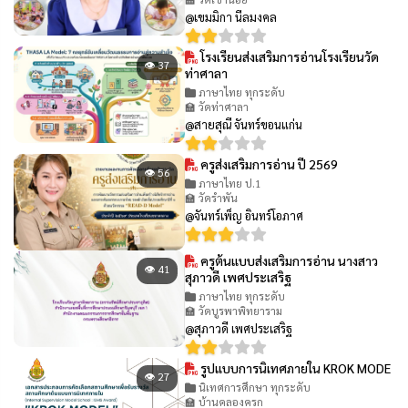
@เขมมิกา นีลมงคล
โรงเรียนส่งเสริมการอ่านโรงเรียนวัด
👁 37
ท่าศาลา
ภาษาไทย ทุกระดับ
🏫 วัดท่าศาลา
@สายสุณี จันทร์ขอนแก่น
ครูส่งเสริมการอ่าน ปี 2569
👁 56
ภาษาไทย ป.1
🏫 วัดรำพัน
@จันทร์เพ็ญ อินทร์โอภาศ
ครูต้นแบบส่งเสริมการอ่าน นางสาว
👁 41
สุภาวดี เพศประเสริฐ
ภาษาไทย ทุกระดับ
🏫 วัดบูรพาพิทยาราม
@สุภาวดี เพศประเสริฐ
รูปแบบการนิเทศภายใน KROK MODE
👁 27
นิเทศการศึกษา ทุกระดับ
🏫 บ้านคลองครก