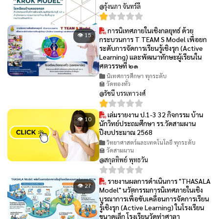
@รุ้งนภา จันทร์ลี
การนิเทศภายในเชิงกลยุทธ์ ด้วย
👁 15
กระบวนการ T TEAM S Model เพื่อยก
ระดับการจัดการเรียนรู้เชิงรุก (Active
Learning) และพัฒนาทักษะผู้เรียนใน
ศตวรรษที่ ๒๑
นิเทศการศึกษา ทุกระดับ
🏫 วัดทองทั่ว
@รัชนี บรรเทาวงศ์
เล่มรายงาน ป.1-3 32 กิจกรรม บ้าน
👁 10
นักวิทย์ประถมศึกษา รร.วัดสามผาน
ปีงบประมาณ 2568
วิทยาศาสตร์และเทคโนโลยี ทุกระดับ
🏫 วัดสามผาน
@สกุลทิพย์ พุทธวัน
รายงานผลการดำเนินการ "THASALA
👁 27
Model" นวัตกรรมการนิเทศภายในเชิง
บูรณาการเพื่อขับเคลื่อนการจัดการเรียน
รู้เชิงรุก (Active Learning) ในโรงเรียน
ขนาดเล็ก โรงเรียนวัดท่าศาลา