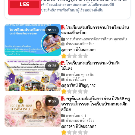
ไทย
เข้าถึงแหล่งสารสนเทศและเทคโนโลยีการสอนที่มี
ประสิทธิภาพเพื่อพัฒนาผู้เรียนอย่างยั่งยืน
โรงเรียนส่งเสริมการอ่าน โรงเรียนบ้าน
👁 21
หนองเจ๊กสร้อย
การบริหารและการจัดการศึกษา ทุกระดับ
🏫 บ้านหนองเจ๊กสร้อย
@การศา พินิจนอกภดา
โรงเรียนส่งเสริมการอ่าน-บ้านวัง
👁 26
ไม้แดง
ภาษาไทย ทุกระดับ
🏫 บ้านวังไม้แดง
@สุดารัตน์ หิรัญญากร
ครูต้นแบบส่งเสริมการอ่าน ปี2569 ครู
👁 29
อรวรรณไกรรอด โรงเรียนบ้านหนองเจ๊ก
สร้อย
ภาษาไทย ป.1
🏫 บ้านหนองเจ๊กสร้อย
@การศา พินิจนอกภดา