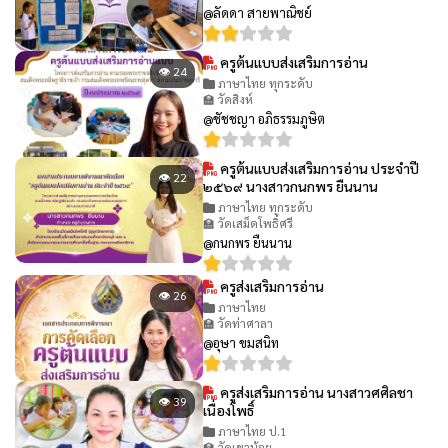
@ลัดดา สายพาณิชย์
ครูต้นแบบส่งเสริมการอ่าน
👁 24
ภาษาไทย ทุกระดับ
🏫 วัดสิงห์
@ชัชชญา อภิธรรมภูษิต
ครูต้นแบบส่งเสริมการอ่าน ประจำปี
👁 22
๒๕๖๙ นางสาวกนกพร ยืนนาน
ภาษาไทย ทุกระดับ
🏫 วัดเสม็ดโพธิ์ศรี
@กนกพร ยืนนาน
ครูส่งเสริมการอ่าน
👁 26
ภาษาไทย
🏫 วัดท่าศาลา
@อุษา ขมสนิท
ครูส่งเสริมการอ่าน นางสาวศศิลชา
👁 39
เนื่องโพธิ์
ภาษาไทย ป.1
🏫 วัดเขาน้อย