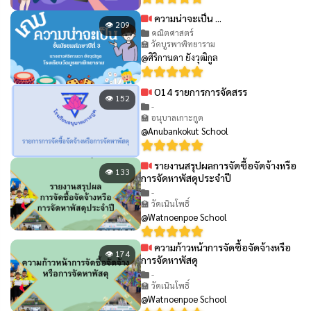
ความน่าจะเป็น ...
👁 209
คณิตศาสตร์
🏫 วัดบูรพาพิทยาราม
@ศิริกานดา ยังวุฒิกูล
O14 รายการการจัดสรร
👁 152
-
🏫 อนุบาลเกาะกูด
@Anubankokut School
รายงานสรุปผลการจัดซื้อจัดจ้างหรือ
👁 133
การจัดหาพัสดุประจำปี
-
🏫 วัดเนินโพธิ์
@Watnoenpoe School
ความก้าวหน้าการจัดซื้อจัดจ้างหรือ
👁 174
การจัดหาพัสดุ
-
🏫 วัดเนินโพธิ์
@Watnoenpoe School