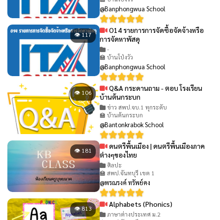
@Banphongwua School
O14 รายการการจัดซื้อจัดจ้างหรือ
👁 117
การจัดหาพัสดุ
-
🏫 บ้านโป่งวัว
@Banphongwua School
Q&A กระดานถาม - ตอบ โรงเรียน
👁 106
บ้านต้นกระบก
ข่าว สพป.จบ.1 ทุกระดับ
🏫 บ้านต้นกระบก
@Bantonkrabok School
ดนตรีพื้นเมือง | ดนตรีพื้นเมืองภาค
👁 181
ต่างๆของไทย
ศิลปะ
🏫 สพป.จันทบุรี เขต 1
@พรณรงค์ ทรัพย์คง
Alphabets (Phonics)
👁 813
ภาษาต่างประเทศ ม.2