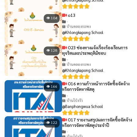
o13
👁 104
-
🏫 บ้านคลองกะพง
@Khlongkapong School
O23 ช่องทางแจ้งเรื่องร้องเรียนการ
👁 128
ทุจริตและประพฤติมิชอบ
-
🏫 บ้านคลองกะพง
@Khlongkapong School
O16 ความก้าวหน้าการจัดซื้อจัดจ้าง
👁 166
หรือการจัดหาพัสดุ
-
🏫 บ้านโป่งวัว
@Banphongwua School
O17 รายงานสรุปผลการจัดซื้อจัดจ้าง
👁 122
หรือการจัดหาพัสดุประจำปี
-
🏫 บ้านโป่งวัว