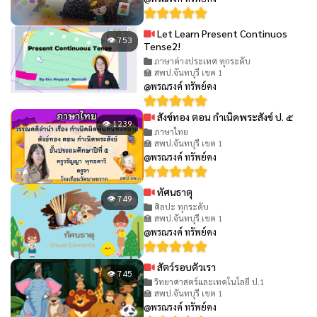
Let Learn Present Continuos
👁 753
Tense2!
ภาษาต่างประเทศ ทุกระดับ
🏫 สพป.จันทบุรี เขต 1
@พรณรงค์ ทรัพย์คง
สังข์ทอง ตอน กำเนิดพระสังข์ ป. ๕
👁 1239
ภาษาไทย
🏫 สพป.จันทบุรี เขต 1
@พรณรงค์ ทรัพย์คง
ทัศนธาตุ
👁 749
ศิลปะ ทุกระดับ
🏫 สพป.จันทบุรี เขต 1
@พรณรงค์ ทรัพย์คง
สัตว์รอบตัวเรา
👁 745
วิทยาศาสตร์และเทคโนโลยี ป.1
🏫 สพป.จันทบุรี เขต 1
@พรณรงค์ ทรัพย์คง