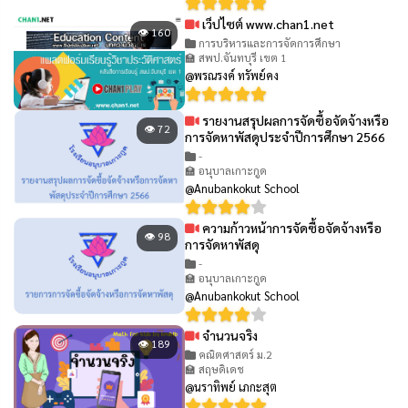
เว็ปไซต์ www.chan1.net
👁 160
การบริหารและการจัดการศึกษา
🏫 สพป.จันทบุรี เขต 1
@พรณรงค์ ทรัพย์คง
รายงานสรุปผลการจัดซื้อจัดจ้างหรือ
👁 72
การจัดหาพัสดุประจำปีการศึกษา 2566
-
🏫 อนุบาลเกาะกูด
@Anubankokut School
ความก้าวหน้าการจัดซื้อจัดจ้างหรือ
👁 98
การจัดหาพัสดุ
-
🏫 อนุบาลเกาะกูด
@Anubankokut School
จำนวนจริง
👁 189
คณิตศาสตร์ ม.2
🏫 สฤษดิเดช
@นราทิพย์ เภกะสุต