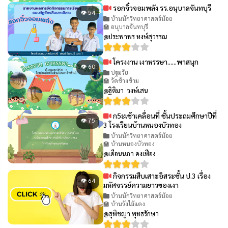
รอกจิ๋วจอมพลัง รร.อนุบาลจันทบุรี
👁 54
บ้านนักวิทยาศาสตร์น้อย
🏫 อนุบาลจันทบุรี
@ประพาพร หงษ์สุวรรณ
โครงงาน เงาหรรษา......พาสนุก
👁 60
ปฐมวัย
🏫 วัดช้างข้าม
@ฐิติมา วงษ์เสน
ก5ะเช้าเคลื่อนที่ ชั้นประถมศึกษาปีที่
👁 75
3 โรงเรียนบ้านหนองบัวทอง
บ้านนักวิทยาศาสตร์น้อย
🏫 บ้านหนองบัวทอง
@เดือนนภา คงเฟือง
กิจกรรมสืบเสาะอิสระชั้น ป.3 เรื่อง
👁 64
มหัศจรรย์ความยาวของเงา
บ้านนักวิทยาศาสตร์น้อย
🏫 บ้านวังไม้แดง
@สุพิชญา พุทธรักษา