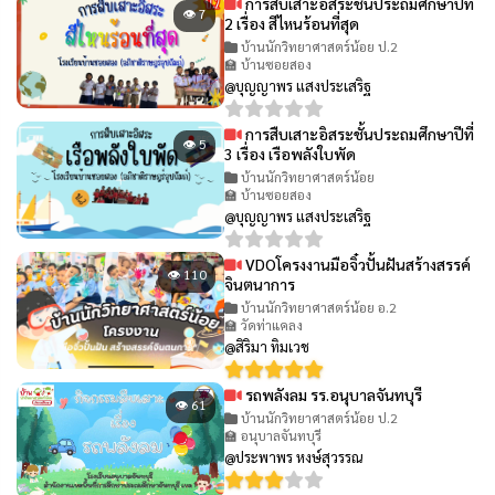
การสืบเสาะอิสระชั้นประถมศึกษาปีที่
👁 7
2 เรื่อง สีไหนร้อนที่สุด
บ้านนักวิทยาศาสตร์น้อย ป.2
🏫 บ้านซอยสอง
@บุญญาพร แสงประเสริฐ
การสืบเสาะอิสระชั้นประถมศึกษาปีที่
👁 5
3 เรื่อง เรือพลังใบพัด
บ้านนักวิทยาศาสตร์น้อย
🏫 บ้านซอยสอง
@บุญญาพร แสงประเสริฐ
VDOโครงงานมือจิ๋วปั้นฝันสร้างสรรค์
👁 110
จินตนาการ
บ้านนักวิทยาศาสตร์น้อย อ.2
🏫 วัดท่าแคลง
@สิริมา ทิมเวช
รถพลังลม รร.อนุบาลจันทบุรี
👁 61
บ้านนักวิทยาศาสตร์น้อย ป.2
🏫 อนุบาลจันทบุรี
@ประพาพร หงษ์สุวรรณ