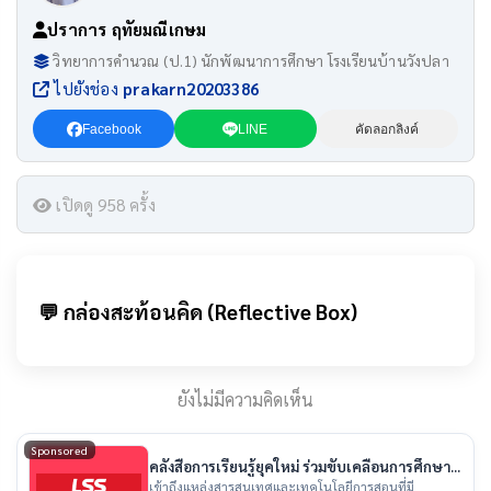
ปราการ ฤทัยมณีเกษม
วิทยาการคำนวณ (ป.1) นักพัฒนาการศึกษา โรงเรียนบ้านวังปลา
ไปยังช่อง
prakarn20203386
Facebook
LINE
คัดลอกลิงค์
เปิดดู 958 ครั้ง
💬 กล่องสะท้อนคิด (Reflective Box)
ยังไม่มีความคิดเห็น
Sponsored
คลังสื่อการเรียนรู้ยุคใหม่ ร่วมขับเคลื่อนการศึกษา
ไทย
เข้าถึงแหล่งสารสนเทศและเทคโนโลยีการสอนที่มี