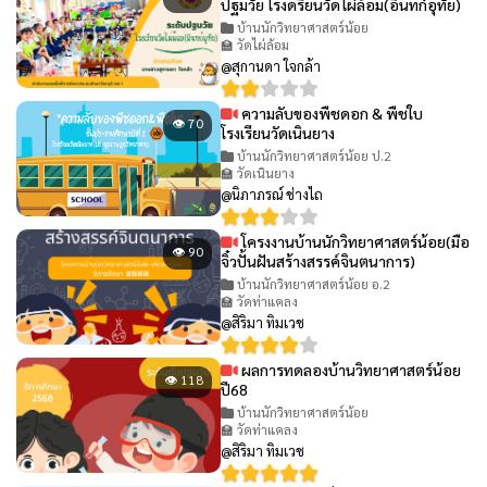
ปฐมวัย โรงดรียนวัดไผ่ล้อม(อินทก์อุทัย)
บ้านนักวิทยาศาสตร์น้อย
🏫 วัดไผ่ล้อม
@สุกานดา ใจกล้า
ความลับของพืชดอก & พืชใบ
👁 70
โรงเรียนวัดเนินยาง
บ้านนักวิทยาศาสตร์น้อย ป.2
🏫 วัดเนินยาง
@นิภาภรณ์ ช่างไถ
โครงงานบ้านนักวิทยาศาสตร์น้อย(มือ
👁 90
จิ๋วปั้นฝันสร้างสรรค์จินตนาการ)
บ้านนักวิทยาศาสตร์น้อย อ.2
🏫 วัดท่าแคลง
@สิริมา ทิมเวช
ผลการทดลองบ้านวิทยาศาสตร์น้อย
👁 118
ปี68
บ้านนักวิทยาศาสตร์น้อย
🏫 วัดท่าแคลง
@สิริมา ทิมเวช