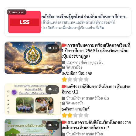
Sponsored
คลังสื่อการเรียนรู้ยุคใหม่ ร่วมขับเคลื่อนการศึกษา
ไทย
เข้าถึงแหล่งสารสนเทศและเทคโนโลยีการสอนที่มี
ประสิทธิภาพเพื่อพัฒนาผู้เรียนอย่างยั่งยืน
การเตรียมความพร้อมเปิดภาคเรียนที่
👁 14
1 ปีการศึกษา 2569 โรงเรียนวัดเขาน้อย
(ปุ่นประชานุกูล)
นิเทศการศึกษา ทุกระดับ
🏫 วัดเขาน้อย
@เขมมิกา นีลมงคล
มหัศจรรย์สีสันจากต้นโกงกาง สืบเสาะ
👁 32
อิสระ ป.2
บ้านนักวิทยาศาสตร์น้อย ป.2
🏫 วัดหนองบัว
@พัชดา ฉายฉันท์
ตามหาความลับสีย้อมรักษ์โลกของราก
👁 30
สดโกงกาง สืบเสาะอิสระ ป.3
บ้านนักวิทยาศาสตร์น้อย