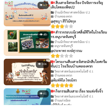
สืบเสาะอิสระเรื่อง ปัจจัยการเจริญ
👁 63
เติบโตของพืชป2
บ้านนักวิทยาศาสตร์น้อย ป.2
🏫 บ้านคลองครก
@สุชญา สิริวิณิชกุล
สำรวจระบบนิเวศสิ่งมีชีวิตในโรงเรียน
👁 45
รร.อนุบาลจันทบุรี
บ้านนักวิทยาศาสตร์น้อย ป.1
🏫 อนุบาลจันทบุรี
@ประพาพร หงษ์สุวรรณ
โครงงานสืบเสาะอิสระนักสืบไอศกรีม
👁 106
ชั้นป.1 โรงเรียนบ้านคลองครก
วิทยาศาสตร์และเทคโนโลยี ป.1
🏫 บ้านคลองครก
@พิมพ์พิไล ไชยมิตร
กิจกรรมสืบเสาะ เรื่อง รถแข่งซิ่งจิ๋ว
👁 61
วิทยาศาสตร์และเทคโนโลยี ป.1
🏫 บ้านแก่งน้อย
@ฐิตินันท์ ธนตุ่น