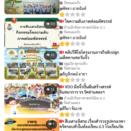
🏫 วัดหนองบัว
@พัชดา ฉายฉันท์
ไขความลับภาพต่อมหัศจรรย์
👁 33
บ้านนักวิทยาศาสตร์น้อย ป.1
🏫 วัดหนองบัว
@พัชดา ฉายฉันท์
คลิปวีดีโอโครงงานภารกิจลับปลุก
👁 31
เมล็ดทานตะวันจิ๋ว
ปฐมวัย ทุกระดับ
🏫 วัดสามผาน
@ธัญลักษณ์ ฉายา
VDO มือจิ๋วปั้นฝันสร้างสรรค์
👁 31
จินตนาการ รร.วัดท่าแคลงฯ
บ้านนักวิทยาศาสตร์น้อย อ.2
🏫 วัดท่าแคลง
@สิริมา ทิมเวช
สืบเสาะอิสระ เรื่องสำรวจรูปทรงเรขา
👁 9
คริตรอบตัวในห้องเรียน ป.3 โรงเรียนวัด