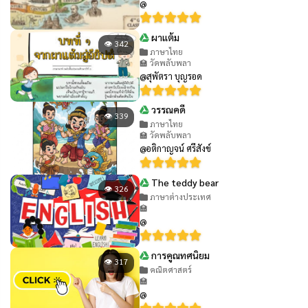
@
ผาแต้ม
👁 342
ภาษาไทย
🏫 วัดพลับพลา
@สุพัตรา บุญรอด
วรรณคดี
👁 339
ภาษาไทย
🏫 วัดพลับพลา
@อติกาญจน์ ศรีสังข์
The teddy bear
👁 326
ภาษาต่างประเทศ
🏫
@
การคูณทศนิยม
👁 317
คณิตศาสตร์
🏫
@