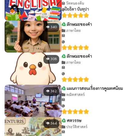
🏫 วัดหนองคัน
@ปิยธิดา บันทุปา
ลักษณะของคำ
👁 340
ภาษาไทย
🏫
@
ลักษณะของคำ
👁 308
ภาษาไทย
🏫
@
แผนการสอนเรื่องการคูณทศนิยม
👁 362
คณิตศาสตร์
🏫
@
ศตวรรษ
👁 364
ประวัติศาสตร์
🏫