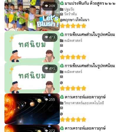
มาแปรงฟันกัน ด้วยสูตร ๒ ๒ ๒
👁 209
ปฐมวัย
🏫 วัดรำพัน
@พฤกษา เกิดในนา
การเขียนเศษส่วนในรูปทศนิยม
👁 473
คณิตศาสตร์
🏫
@
การเขียนเศษส่วนในรูปทศนิยม
👁 491
คณิตศาสตร์
🏫
@
ดาวเคราะห์และดาวฤกษ์
👁 255
วิทยาศาสตร์และเทคโนโลยี
🏫
@
ดาวเคราะห์และดาวฤกษ์
👁 272