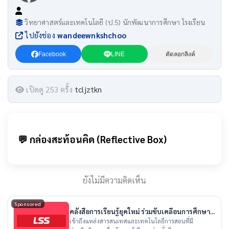
วิทยาศาสตร์และเทคโนโลยี (ป.5) นักพัฒนาการศึกษา โรงเรียน
ไปยังช่อง
wandeewnkshchoo
Facebook
LINE
คัดลอกลิงค์
เปิดดู 253 ครั้ง
tcljztkn
💬 กล่องสะท้อนคิด (Reflective Box)
ยังไม่มีความคิดเห็น
Sponsored
คลังสื่อการเรียนรู้ยุคใหม่ ร่วมขับเคลื่อนการศึกษา
ไทย
เข้าถึงแหล่งสารสนเทศและเทคโนโลยีการสอนที่มี