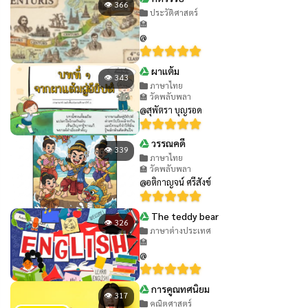
👁 366
ประวัติศาสตร์
🏫
@
ผาแต้ม
👁 343
ภาษาไทย
🏫 วัดพลับพลา
@สุพัตรา บุญรอด
วรรณคดี
👁 339
ภาษาไทย
🏫 วัดพลับพลา
@อติกาญจน์ ศรีสังข์
The teddy bear
👁 326
ภาษาต่างประเทศ
🏫
@
การคูณทศนิยม
👁 317
คณิตศาสตร์