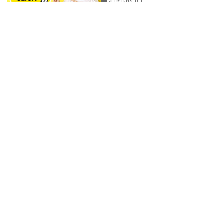
🏫
@
หน่วยการเรียนรู้ที่ ๒ เรื่อง รู้ไว้คำ
👁 464
คล้องจอง
ภาษาไทย ป.1
🏫
@
เสียงบรรยายดาวเคราะห์และดาวฤกษ์
👁 225
วิทยาศาสตร์และเทคโนโลยี
🏫
@
ดาวเคราะห์และดาวฤกษ์
👁 233
วิทยาศาสตร์และเทคโนโลยี
🏫
@
มารยาทเด็กดี
👁 416
การงานพื้นฐานอาชีพ
🏫