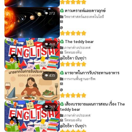
ดาวเคราะห์และดาวฤกษ์
👁 272
วิทยาศาสตร์และเทคโนโลยี
🏫
@
The teddy bear
👁 468
ภาษาต่างประเทศ
🏫 วัดหนองคัน
@ปิยธิดา บันทุปา
มารยาทในการรับประทานอาหาร
👁 435
การงานพื้นฐานอาชีพ
🏫
@
เสียงบรรยายแผนการสอน เรื่อง The
👁 369
teddy bear
ภาษาต่างประเทศ
🏫 วัดหนองคัน
@ปิยธิดา บันทุปา