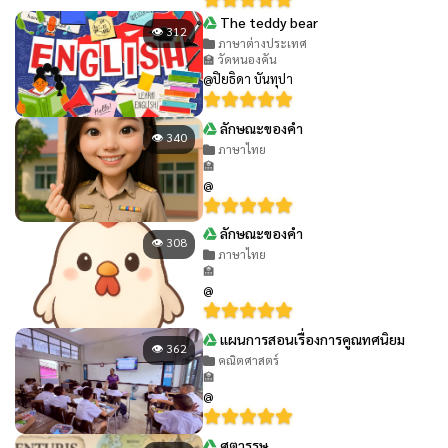
The teddy bear
👁 312
ภาษาต่างประเทศ
🏫 วัดหนองคัน
@ปิยธิดา บันทุปา
ลักษณะของคำ
👁 340
ภาษาไทย
🏫
@
ลักษณะของคำ
👁 308
ภาษาไทย
🏫
@
แผนการสอนเรื่องการคูณทศนิยม
👁 362
คณิตศาสตร์
🏫
@
ศตวรรษ