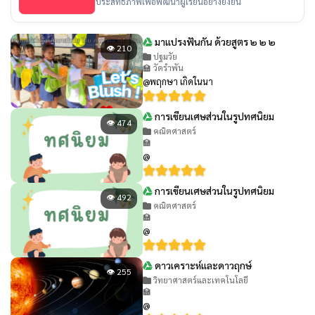
ประสิทธิภาพเพื่อพัฒนาผู้เรียนอย่างยั่งยืน
มาแปรงฟันกัน ด้วยสูตร ๒ ๒ ๒
👁 210
ปฐมวัย
🏫 วัดรำพัน
@พฤกษา เกิดในนา
การเขียนเศษส่วนในรูปทศนิยม
👁 474
คณิตศาสตร์
🏫
@
การเขียนเศษส่วนในรูปทศนิยม
👁 492
คณิตศาสตร์
🏫
@
ดาวเคราะห์และดาวฤกษ์
👁 255
วิทยาศาสตร์และเทคโนโลยี
🏫
@