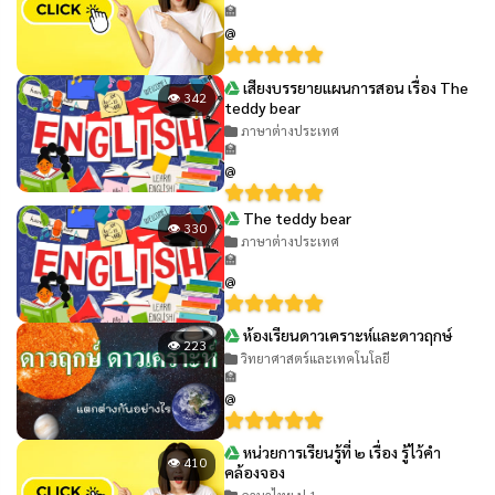
🏫
@
เสียงบรรยายแผนการสอน เรื่อง The
👁 342
teddy bear
ภาษาต่างประเทศ
🏫
@
The teddy bear
👁 330
ภาษาต่างประเทศ
🏫
@
ห้องเรียนดาวเคราะห์และดาวฤกษ์
👁 223
วิทยาศาสตร์และเทคโนโลยี
🏫
@
หน่วยการเรียนรู้ที่ ๒ เรื่อง รู้ไว้คำ
👁 410
คล้องจอง
ภาษาไทย ป.1