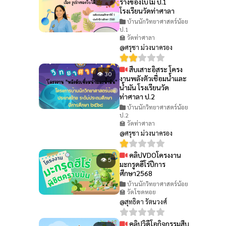
ร่างของใบไม้ ป.1
โรงเรียนวัดท่าศาลา
บ้านนักวิทยาศาสตร์น้อย
ป.1
🏫 วัดท่าศาลา
@ศรุชา ม่วงนาครอง
สืบเสาะอิสระ โครง
👁 30
งานพลังตัวเชื่อมน้ำและ
น้ำมัน โรงเรียนวัด
ท่าศาลา ป.2
บ้านนักวิทยาศาสตร์น้อย
ป.2
🏫 วัดท่าศาลา
@ศรุชา ม่วงนาครอง
คลิปVDOโครงงาน
👁 5
มะกรูดฮีโร่ปีการ
ศึกษา2568
บ้านนักวิทยาศาสตร์น้อย
🏫 วัดโขดหอย
@สุทธิดา รัตนวงศ์
คลิปวิดีโอกิจกรรมสืบ